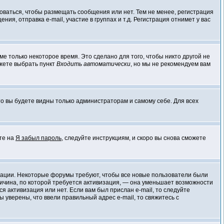
роваться, чтобы размещать сообщения или нет. Тем не менее, регистрация
, отправка e-mail, участие в группах и т.д. Регистрация отнимет у вас
е только некоторое время. Это сделано для того, чтобы никто другой не
ожете выбрать пункт
Входить автоматически
, но мы не рекомендуем вам
 то вы будете видны только администраторам и самому себе. Для всех
ите на
Я забыл пароль
, следуйте инструкциям, и скоро вы снова сможете
визации. Некоторые форумы требуют, чтобы все новые пользователи были
ричина, по которой требуется активизация, — она уменьшает возможности
 активизация или нет. Если вам был прислан e-mail, то следуйте
ы уверены, что ввели правильный адрес e-mail, то свяжитесь с