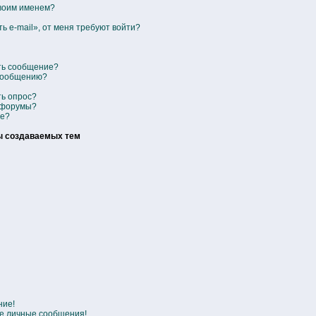
своим именем?
ь e-mail», от меня требуют войти?
ить сообщение?
 сообщению?
ть опрос?
 форумы?
се?
ы создаваемых тем
ние!
е личные сообщения!