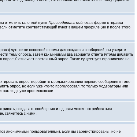
у они это сделали). Учтите, что обычные пользователи не могут удалить
ны отметить галочкой пункт
Присоединить подпись
в форме отправки
если отметите соответствующий пункт в вашем профиле (но и после этого
о права) чуть ниже основной формы для создания сообщений, вы увидите
ввести тему опроса, затем как минимум два варианта ответа (чтобы добавить
а опрос, 0 означает постоянный опрос. Также существует ограничение на
актировать опрос, перейдите к редактированию первого сообщения в теме
далять опрос, но если уже кто-то проголосовал, то только модераторы или
мя как люди уже проголосовали.
ивать, создавать сообщения и т.д., вам может потребоваться
, свяжитесь с ними.
атов анонимными пользователями). Если вы зарегистрированы, но не