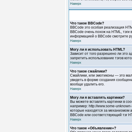
Наверх
Что такое BBCode?
BBCode это особая реализация HTM
BBCode очень похож на HTML, тэги в
информацией о BBCode смотрите ру
Наверх
Могу ли я использовать HTML?
Зависит от того разрешено ли это а
запретить использование тэгов кот
Наверх
Что такое смайлики?
Смайлики, или эмотиконы — это мале
увидеть в форме создания сообщени
вообще удалить его.
Наверх
Могу ли я вставлять картинки?
Вы можете вставлять картинки в соо
например: http://www.some-unknown-p
которые находятся за механизмом ав
BBCode или соответствующий тэг HT
Наверх
Что такое «Объявление»?