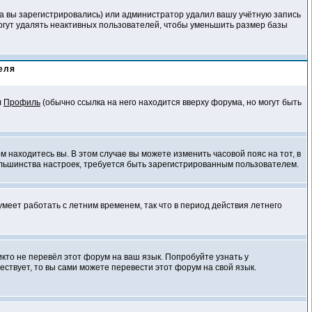
да вы зарегистрировались) или администратор удалил вашу учётную запись
огут удалять неактивных пользователей, чтобы уменьшить размер базы
еля
л
Профиль
(обычно ссылка на него находится вверху форума, но могут быть
м находитесь вы. В этом случае вы можете изменить часовой пояс на тот, в
 большинства настроек, требуется быть зарегистрированным пользователем.
умеет работать с летним временем, так что в период действия летнего
икто не перевёл этот форум на ваш язык. Попробуйте узнать у
ствует, то вы сами можете перевести этот форум на свой язык.