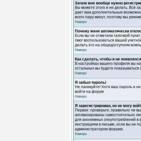
Зачем мне вообще нужно регистри
Вы можете этого и не делать. Всё з
дает вам дополнительные возможност
всего пару минут, поэтому мы реком
Наверх
Почему меня автоматически откл
Если вы не отметили галочкой пунк
смог воспользоваться вашей учетной
делать это на общедоступном компью
Наверх
Как сделать, чтобы я не появлялс
В настройках вашего профиля вы н
остальных вы будете показываться 
Наверх
Я забыл пароль!
Не паникуйте! Хотя ваш пароль и не
войти на форум
Наверх
Я зарегистрирован, но не могу войт
Первое: проверьте, правильно ли в
активизированы самостоятельно либ
для анонимных злоупотреблений в фо
инструкциям в письме, если вы не по
администратором форума.
Наверх