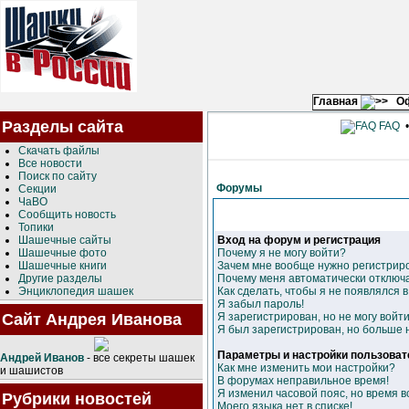
Главная
О
Разделы сайта
FAQ
Скачать файлы
Все новости
Поиск по сайту
Форумы
Секции
ЧаВО
Сообщить новость
Топики
Шашечные сайты
Вход на форум и регистрация
Шашечные фото
Почему я не могу войти?
Шашечные книги
Зачем мне вообще нужно регистрир
Другие разделы
Почему меня автоматически отключ
Энциклопедия шашек
Как сделать, чтобы я не появлялся 
Я забыл пароль!
Сайт Андрея Иванова
Я зарегистрирован, но не могу войти
Я был зарегистрирован, но больше н
Параметры и настройки пользоват
Андрей Иванов
- все секреты шашек
Как мне изменить мои настройки?
и шашистов
В форумах неправильное время!
Я изменил часовой пояс, но время в
Рубрики новостей
Моего языка нет в списке!