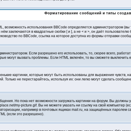
Форматирование сообщений и типы созда
L, возможность использования BBCode определяется администратором (вы т
 нём заключаются в квадратные скобки [ и ], а не < и >, он даёт пользоват
ководство по BBCode, ссылка на которое доступна из формы отправки сооб
дминистратором. Если разрешено его использовать, то, скорее всего, работат
орые могут вызвать проблемы. Если HTML включён, то вы сможете выключить 
нькие картинки, которые могут быть использованы для выражения чувств, нап
й. Только не перестарайтесь, используя их: они легко могут сделать сообщ
бщения. Но пока нет возможности загружать картинки на форум. Вы должны у
lace.net/my-picture.gif. Вы не можете указать ни ссылку на свой компьютер (
торизации, например в почтовых ящиках mail.ru, на защищённых паролем сайт
ML (если это разрешено).