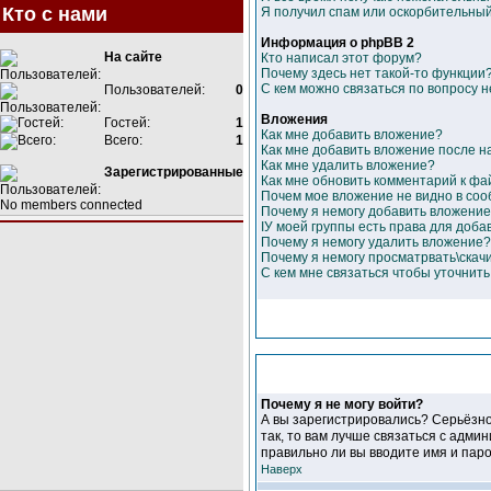
Кто с нами
Я получил спам или оскорбительный e
Информация о phpBB 2
На сайте
Кто написал этот форум?
Почему здесь нет такой-то функции
С кем можно связаться по вопросу 
Пользователей:
0
Вложения
Гостей:
1
Как мне добавить вложение?
Всего:
1
Как мне добавить вложение после 
Как мне удалить вложение?
Зарегистрированные
Как мне обновить комментарий к фа
Почем мое вложение не видно в со
No members connected
Почему я немогу добавить вложени
IУ моей группы есть права для доба
Почему я немогу удалить вложение?
Почему я немогу просматрвать\скач
С кем мне связаться чтобы уточнит
Почему я не могу войти?
А вы зарегистрировались? Серьёзно
так, то вам лучше связаться с адми
правильно ли вы вводите имя и паро
Наверх