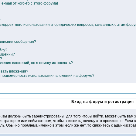
-mail от кого-то с этого форума!
?
некорректного использования и юридических вопросов, связанных с этим фор
написния сообщения?
йлу?
общении?
е?
вления вложений, но я немогу их послать?
ивать вложения?
ь правомерность использования вложений на форуме?
Вход на форум и регистрация
, вы должны быть зарегистрированы, для того чтобы войти. Может быть вам з
нистратором или вебмастером, чтобы выяснить, почему это произошло. Если в
ль. Обычно проблема именно в этом, если же нет, то свяжитесь с администр