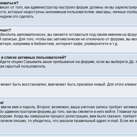
роваться?
ависит от того, как администратор настроил форум: должны ли вы зарегистри
и, которые недоступны анонимным пользователям: аватары, личные сообщения
ендуем это сделать.
ючает?
т
Входить автоматически
, вы сможете оставаться под своим именем на форум
 записью. Для того, чтобы вас автоматически не отключало от форума, вы м
тере, например в библиотеке, интернет-кафе, университете и т.д.
я в списке активных пользователей?
айдете опцию
Скрывать ваше пребывание на форуме
, если вы выберете
Да
,
как скрытый пользователь.
 может быть восстановлен, вам может быть присвоен новый. Для этого кликн
и!
ы ввели имя и пароль. Второе: возможно, ваша учетная запись требует акти
о администратором форума до того, как вы сможете в него войти. Главная п
руме. Когда вы завершали процесс регистрации, вам было сказано, требуется
лучили письмо, то убедитесь, что указали правильный адрес e-mail. Если же в