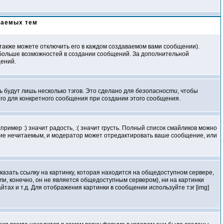
ваемых тем
акже можете отключить его в каждом создаваемом вами сообщении).
елю больше возможностей в создании сообщений. За дополнительной
щений.
ь будут лишь несколько тэгов. Это сделано для
безопасности
, чтобы
его для конкретного сообщения при создании этого сообщения.
ример :) значит радость, :( значит грусть. Полный список смайликов можно
ение нечитаемым, и модератор может отредактировать ваше сообщение, или
казать ссылку на картинку, которая находится на общедоступном сервере,
если, конечно, он не является общедоступным сервером), ни на картинки
ах и т.д. Для отображения картинки в сообщении используйте тэг [img]