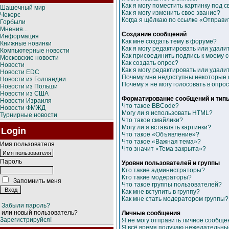
Как я могу поместить картинку под 
Шашечный мир
Как я могу изменить свое звание?
Чекерс
Когда я щёлкаю по ссылке «Отправит
Горбыли
Мнения...
Создание сообщений
Информация
Как мне создать тему в форуме?
Книжные новинки
Как я могу редактировать или удал
Компьютерные новости
Как присоединить подпись к моему
Московские новости
Как создать опрос?
Новости
Как я могу редактировать или удали
Новости EDC
Почему мне недоступны некоторые
Новости из Голландии
Почему я не могу голосовать в опро
Новости из Польши
Новости из США
Форматирование сообщений и тип
Новости Израиля
Что такое BBCode?
Новости ФМЖД
Могу ли я использовать HTML?
Турнирные новости
Что такое смайлики?
Могу ли я вставлять картинки?
Login
Что такое «Объявление»?
Что такое «Важная тема»?
Имя пользователя
Что значит «Тема закрыта»?
Пароль
Уровни пользователей и группы
Кто такие администраторы?
Кто такие модераторы?
Запомнить меня
Что такое группы пользователей?
Как мне вступить в группу?
Как мне стать модератором группы?
Забыли пароль?
или новый пользователь?
Личные сообщения
Зарегистрируйся!
Я не могу отправить личное сообще
Я всё время получаю нежелательны