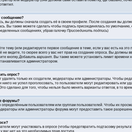
атор или модератор (они должны сами оставить пометку, где сказано, почем
ответил.
у сообщению?
сь, вы должны сначала создать её в своем профиле. После создания вы долж
сь. Вы также можете сделать чтобы подпись присоединялась по умолчанию, 
ределенных сообщениях, убрав галочку
Присоединить подпись
)
аёте тему (или редактируете первое сообщение в теме, если у вас есть на эт
её не видите, то скорее всего у вас нет прав на создание опроса. Вы должны 
ните кнопку
Добавить вариант
. Вы также можете установить лимит времени н
устанавливается администратором.
лить опрос?
ут удалять только их создатели, модераторы или администраторы. Чтобы ред
ли никто не успел проголосовать, то пользователи могут редактировать или у
Это сделано для того, чтобы нельзя было менять варианты ответов, в то вре
ые форумы?
определённым пользователям или группам пользователей. Чтобы их просматр
одераторы или администраторы форума могут предоставить такое разрешение
росе?
атели могут участвовать в опросе (чтобы предотвратить подтасовку результ
, у вас нет на это необходимых прав доступа.