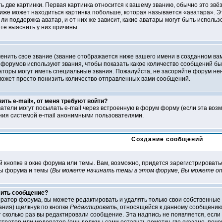
ь две картинки. Первая картинка относится к вашему званию, обычно это звё
 ниже может находиться картинка побольше, которая называется «аватара». Э
ли поддержка аватар, и от них же зависит, какие аватары могут быть исполь
е выяснить у них причины.
нить свое звание (звание отображается ниже вашего имени в созданном вами
 форумов используют звания, чтобы показать какое количество сообщений 
оры могут иметь специальные звания. Пожалуйста, не засоряйте форум нен
может просто понизить количество отправленных вами сообщений.
ить e-mail», от меня требуют войти?
атели могут посылать e-mail через встроенную в форум форму (если эта воз
ния системой e-mail анонимными пользователями.
Создание сообщений
й кнопке в окне форума или темы. Вам, возможно, придется зарегистрировать
ы форума и темы (
Вы можете начинать темы в этом форуме, Вы можете от
лить сообщение?
ратор форума, вы можете редактировать и удалять только свои собственные
ания) щёлкнув по кнопке
Редактировать
, относящейся к данному сообщению.
 сколько раз вы редактировали сообщение. Эта надпись не появляется, если 