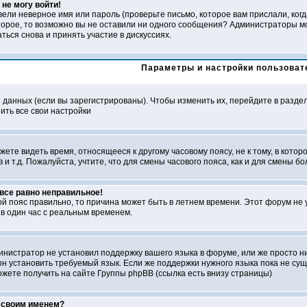
не могу войти!
ели неверное имя или пароль (проверьте письмо, которое вам прислали, ког
второе, то возможно вы не оставили ни одного сообщения? Администраторы м
ься снова и принять участие в дискуссиях.
Параметры и настройки пользоват
е данных (если вы зарегистрированы). Чтобы изменить их, перейдите в разде
ить все свои настройки
ете видеть время, относящееся к другому часовому поясу, не к тому, в которо
в и т.д. Пожалуйста, учтите, что для смены часового пояса, как и для смены
 все равно неправильное!
ой пояс правильно, то причина может быть в летнем времени. Этот форум не 
в один час с реальным временем.
министратор не установил поддержку вашего языка в форуме, или же просто н
н установить требуемый язык. Если же поддержки нужного языка пока не суще
ете получить на сайте Группы phpBB (ссылка есть внизу страницы)
д своим именем?