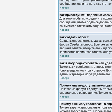
сообщение отредактировал администр
сообщение, если на него уже кто-то 
Наверх
Как присоединить подпись к моем
Для того чтобы присоединить подпи
сообщения, чтобы подпись добавила
вы сможете отключить подпись в оп
Наверх
Как создать опрос?
Создать опрос легко: когда вы созд
форму
Создать опрос
. Если же вы 
вариант ответа, введите его и щёлк
количество вариантов ответа, оно 
Наверх
Как я могу редактировать или уда
Также как и сообщения, опросы мог
(оно всегда относится к опросу). Ес
администраторы могут удалить его. 
Наверх
Почему мне недоступны некотор
Некоторые форумы доступны только 
специальное разрешение. Только м
Наверх
Почему я не могу голосовать в оп
Только зарегистрированные пользов
можете голосовать, то, скорее всего