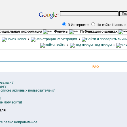
В Интернете
На сайте Шашки в
фициальная информация
Форумы
Публикации о шашках
•
Поиск
•
Регистрация
•
Войти
•
Под-Форум
•
FAQ
оваться?
ает?
в списке активных пользователей?
!
е могу войти!
еля
се равно неправильное!