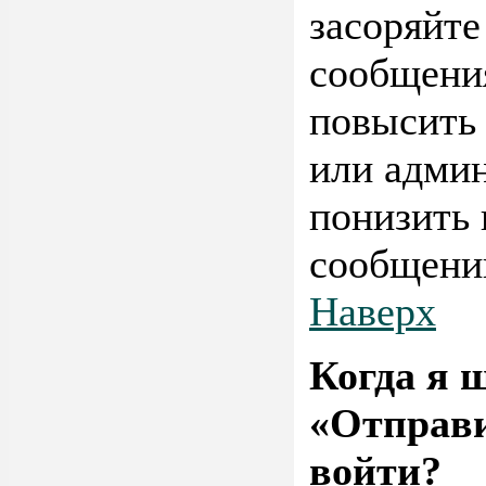
засоряйт
сообщения
повысить 
или адми
понизить 
сообщени
Наверх
Когда я 
«Отправи
войти?