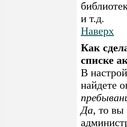
библиотек
и т.д.
Наверх
Как сдел
списке а
В настро
найдете 
пребыван
Да
, то вы
администр