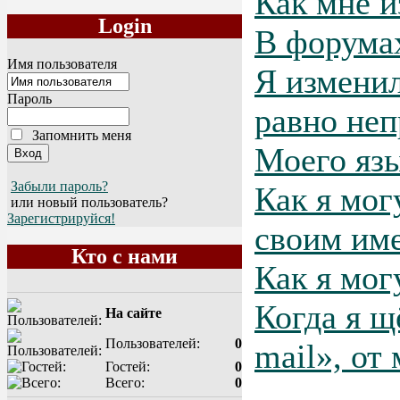
Как мне и
Login
В форума
Имя пользователя
Я изменил
Пароль
равно неп
Запомнить меня
Моего язы
Забыли пароль?
Как я мог
или новый пользователь?
Зарегистрируйся!
своим им
Кто с нами
Как я мог
Когда я щ
На сайте
Пользователей:
0
mail», от
Гостей:
0
Всего:
0