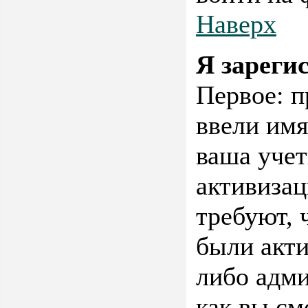
Наверх
Я зареги
Первое: п
ввели имя
ваша учет
активиза
требуют, 
были акт
либо адми
как вы см