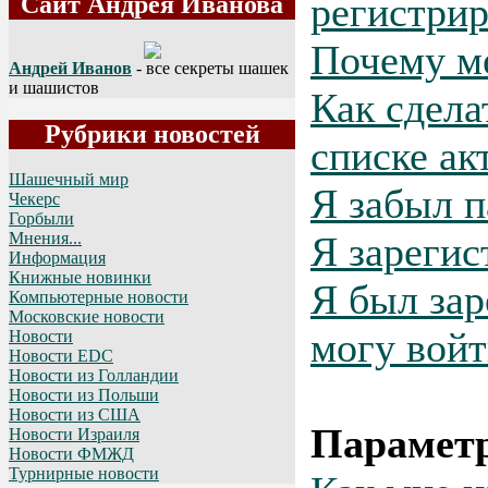
регистрир
Сайт Андрея Иванова
Почему м
Андрей Иванов
- все секреты шашек
и шашистов
Как сдела
Рубрики новостей
списке ак
Шашечный мир
Я забыл п
Чекерс
Горбыли
Я зарегис
Мнения...
Информация
Книжные новинки
Я был зар
Компьютерные новости
Московские новости
могу войт
Новости
Новости EDC
Новости из Голландии
Новости из Польши
Новости из США
Параметр
Новости Израиля
Новости ФМЖД
Турнирные новости