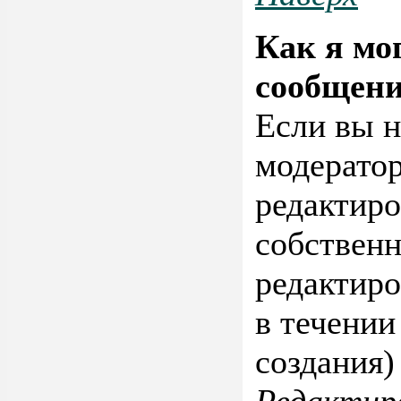
Как я мо
сообщени
Если вы н
модерато
редактиро
собствен
редактиро
в течении
создания)