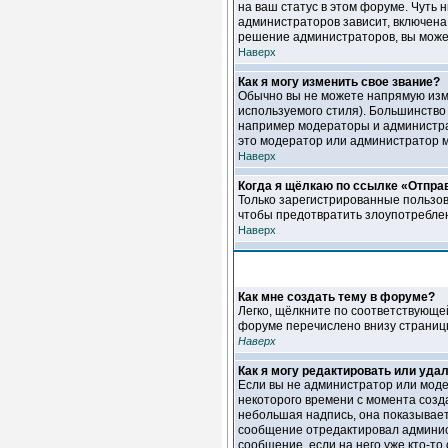
на ваш статус в этом форуме. Чуть
администраторов зависит, включена 
решение администраторов, вы может
Наверх
Как я могу изменить свое звание?
Обычно вы не можете напрямую изме
используемого стиля). Большинство
например модераторы и администрат
это модератор или администратор 
Наверх
Когда я щёлкаю по ссылке «Отправ
Только зарегистрированные пользов
чтобы предотвратить злоупотребле
Наверх
Как мне создать тему в форуме?
Легко, щёлкните по соответствующе
форуме перечислено внизу страниц
Наверх
Как я могу редактировать или уда
Если вы не администратор или моде
некоторого времени с момента созд
небольшая надпись, она показывает
сообщение отредактировал администр
сообщение, если на него уже кто-то 