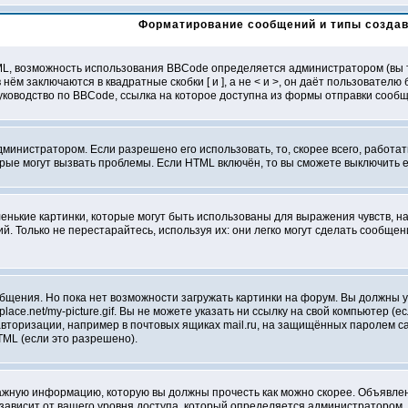
Форматирование сообщений и типы созда
L, возможность использования BBCode определяется администратором (вы т
 нём заключаются в квадратные скобки [ и ], а не < и >, он даёт пользоват
ководство по BBCode, ссылка на которое доступна из формы отправки сооб
дминистратором. Если разрешено его использовать, то, скорее всего, работат
орые могут вызвать проблемы. Если HTML включён, то вы сможете выключить 
нькие картинки, которые могут быть использованы для выражения чувств, нап
й. Только не перестарайтесь, используя их: они легко могут сделать сообщ
бщения. Но пока нет возможности загружать картинки на форум. Вы должны у
lace.net/my-picture.gif. Вы не можете указать ни ссылку на свой компьютер (
торизации, например в почтовых ящиках mail.ru, на защищённых паролем сайт
ML (если это разрешено).
жную информацию, которую вы должны прочесть как можно скорее. Объявлени
ависит от вашего уровня доступа, который определяется администратором.