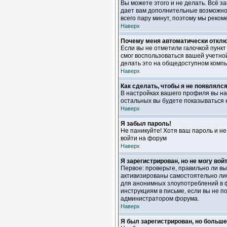
Вы можете этого и не делать. Всё з
дает вам дополнительные возможност
всего пару минут, поэтому мы реком
Наверх
Почему меня автоматически откл
Если вы не отметили галочкой пунк
смог воспользоваться вашей учетной
делать это на общедоступном компью
Наверх
Как сделать, чтобы я не появлялс
В настройках вашего профиля вы н
остальных вы будете показываться 
Наверх
Я забыл пароль!
Не паникуйте! Хотя ваш пароль и не
войти на форум
Наверх
Я зарегистрирован, но не могу войт
Первое: проверьте, правильно ли в
активизированы самостоятельно либ
для анонимных злоупотреблений в фо
инструкциям в письме, если вы не по
администратором форума.
Наверх
Я был зарегистрирован, но больше 