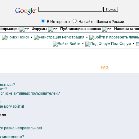
В Интернете
На сайте Шашки в России
нформация
Форумы
Публикации о шашках
Наши катало
•
Поиск
•
Регистрация
•
Войти
•
Под-Форум
•
FAQ
оваться?
ает?
в списке активных пользователей?
!
е могу войти!
еля
се равно неправильное!
своим именем?