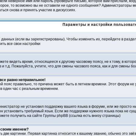
ели неверное имя или пароль (проверьте письмо, которое вам прислали, ког
второе, то возможно вы не оставили ни одного сообщения? Администраторы м
ься снова и принять участие в дискуссиях.
Параметры и настройки пользоват
е данных (если вы зарегистрированы). Чтобы изменить их, перейдите в разде
ить все свои настройки
ете видеть время, относящееся к другому часовому поясу, не к тому, в которо
в и т.д. Пожалуйста, учтите, что для смены часового пояса, как и для смены
 все равно неправильное!
ой пояс правильно, то причина может быть в летнем времени. Этот форум не 
в один час с реальным временем.
министратор не установил поддержку вашего языка в форуме, или же просто н
н установить требуемый язык. Если же поддержки нужного языка пока не суще
ете получить на сайте Группы phpBB (ссылка есть внизу страницы)
д своим именем?
ь две картинки. Первая картинка относится к вашему званию, обычно это звё