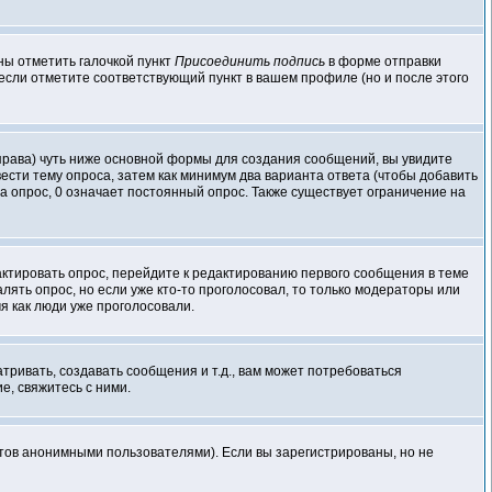
ны отметить галочкой пункт
Присоединить подпись
в форме отправки
если отметите соответствующий пункт в вашем профиле (но и после этого
о права) чуть ниже основной формы для создания сообщений, вы увидите
ввести тему опроса, затем как минимум два варианта ответа (чтобы добавить
а опрос, 0 означает постоянный опрос. Также существует ограничение на
актировать опрос, перейдите к редактированию первого сообщения в теме
далять опрос, но если уже кто-то проголосовал, то только модераторы или
мя как люди уже проголосовали.
ивать, создавать сообщения и т.д., вам может потребоваться
, свяжитесь с ними.
атов анонимными пользователями). Если вы зарегистрированы, но не