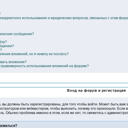
?
некорректного использования и юридических вопросов, связанных с этим фор
написния сообщения?
йлу?
общении?
е?
вления вложений, но я немогу их послать?
ивать вложения?
ь правомерность использования вложений на форуме?
Вход на форум и регистрация
, вы должны быть зарегистрированы, для того чтобы войти. Может быть вам з
нистратором или вебмастером, чтобы выяснить, почему это произошло. Если в
ль. Обычно проблема именно в этом, если же нет, то свяжитесь с администр
роваться?