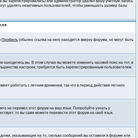
да вы зарегистрировались) или администратор удалил вашу учётную запись
огут удалять неактивных пользователей, чтобы уменьшить размер базы
еля
л
Профиль
(обычно ссылка на него находится вверху форума, но могут быть
м находитесь вы. В этом случае вы можете изменить часовой пояс на тот, в
 большинства настроек, требуется быть зарегистрированным пользователем.
умеет работать с летним временем, так что в период действия летнего
икто не перевёл этот форум на ваш язык. Попробуйте узнать у
ствует, то вы сами можете перевести этот форум на свой язык.
здочки, указывающие на то, сколько сообщений вы оставили в форуме или