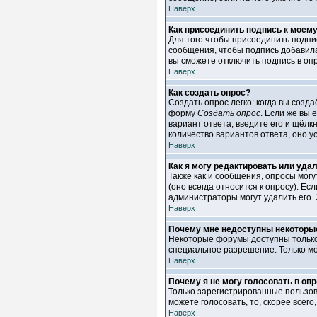
Наверх
Как присоединить подпись к моем
Для того чтобы присоединить подпи
сообщения, чтобы подпись добавила
вы сможете отключить подпись в оп
Наверх
Как создать опрос?
Создать опрос легко: когда вы созд
форму
Создать опрос
. Если же вы 
вариант ответа, введите его и щёлк
количество вариантов ответа, оно 
Наверх
Как я могу редактировать или уда
Также как и сообщения, опросы мог
(оно всегда относится к опросу). Ес
администраторы могут удалить его. 
Наверх
Почему мне недоступны некотор
Некоторые форумы доступны только 
специальное разрешение. Только м
Наверх
Почему я не могу голосовать в оп
Только зарегистрированные пользов
можете голосовать, то, скорее всего
Наверх