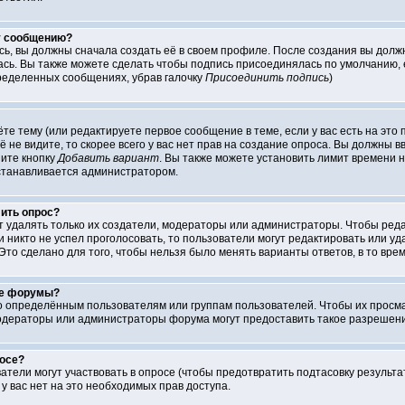
у сообщению?
сь, вы должны сначала создать её в своем профиле. После создания вы долж
сь. Вы также можете сделать чтобы подпись присоединялась по умолчанию, 
ределенных сообщениях, убрав галочку
Присоединить подпись
)
аёте тему (или редактируете первое сообщение в теме, если у вас есть на эт
её не видите, то скорее всего у вас нет прав на создание опроса. Вы должны 
ните кнопку
Добавить вариант
. Вы также можете установить лимит времени н
устанавливается администратором.
лить опрос?
ут удалять только их создатели, модераторы или администраторы. Чтобы ред
ли никто не успел проголосовать, то пользователи могут редактировать или у
Это сделано для того, чтобы нельзя было менять варианты ответов, в то вре
ые форумы?
определённым пользователям или группам пользователей. Чтобы их просматр
одераторы или администраторы форума могут предоставить такое разрешение
росе?
атели могут участвовать в опросе (чтобы предотвратить подтасовку результ
, у вас нет на это необходимых прав доступа.