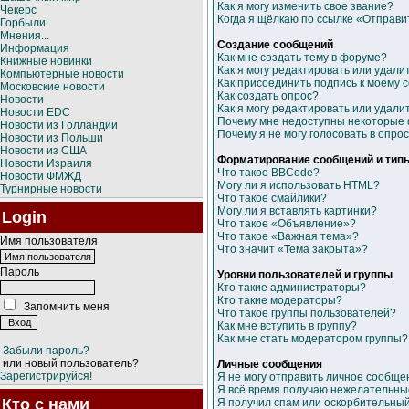
Как я могу изменить свое звание?
Чекерс
Когда я щёлкаю по ссылке «Отправит
Горбыли
Мнения...
Создание сообщений
Информация
Как мне создать тему в форуме?
Книжные новинки
Как я могу редактировать или удал
Компьютерные новости
Как присоединить подпись к моему
Московские новости
Как создать опрос?
Новости
Как я могу редактировать или удали
Новости EDC
Почему мне недоступны некоторые
Новости из Голландии
Почему я не могу голосовать в опро
Новости из Польши
Новости из США
Форматирование сообщений и тип
Новости Израиля
Что такое BBCode?
Новости ФМЖД
Могу ли я использовать HTML?
Турнирные новости
Что такое смайлики?
Могу ли я вставлять картинки?
Login
Что такое «Объявление»?
Что такое «Важная тема»?
Имя пользователя
Что значит «Тема закрыта»?
Пароль
Уровни пользователей и группы
Кто такие администраторы?
Кто такие модераторы?
Запомнить меня
Что такое группы пользователей?
Как мне вступить в группу?
Как мне стать модератором группы?
Забыли пароль?
или новый пользователь?
Личные сообщения
Зарегистрируйся!
Я не могу отправить личное сообще
Я всё время получаю нежелательны
Кто с нами
Я получил спам или оскорбительный e