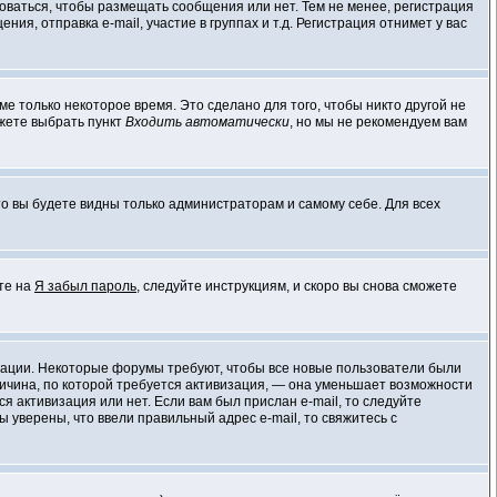
роваться, чтобы размещать сообщения или нет. Тем не менее, регистрация
, отправка e-mail, участие в группах и т.д. Регистрация отнимет у вас
е только некоторое время. Это сделано для того, чтобы никто другой не
ожете выбрать пункт
Входить автоматически
, но мы не рекомендуем вам
 то вы будете видны только администраторам и самому себе. Для всех
ите на
Я забыл пароль
, следуйте инструкциям, и скоро вы снова сможете
визации. Некоторые форумы требуют, чтобы все новые пользователи были
ричина, по которой требуется активизация, — она уменьшает возможности
 активизация или нет. Если вам был прислан e-mail, то следуйте
ы уверены, что ввели правильный адрес e-mail, то свяжитесь с