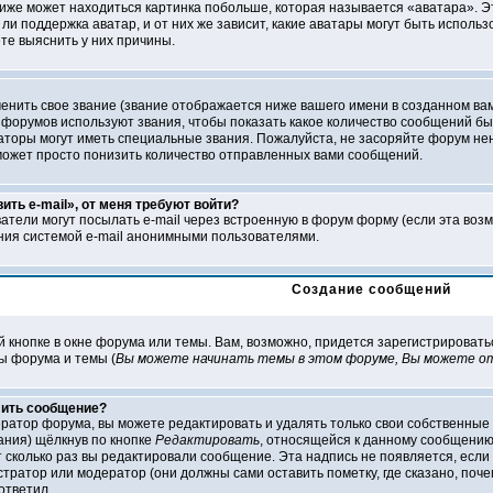
 ниже может находиться картинка побольше, которая называется «аватара». Э
ли поддержка аватар, и от них же зависит, какие аватары могут быть исполь
е выяснить у них причины.
нить свое звание (звание отображается ниже вашего имени в созданном вами
 форумов используют звания, чтобы показать какое количество сообщений 
оры могут иметь специальные звания. Пожалуйста, не засоряйте форум нен
может просто понизить количество отправленных вами сообщений.
ить e-mail», от меня требуют войти?
атели могут посылать e-mail через встроенную в форум форму (если эта воз
ния системой e-mail анонимными пользователями.
Создание сообщений
й кнопке в окне форума или темы. Вам, возможно, придется зарегистрировать
ы форума и темы (
Вы можете начинать темы в этом форуме, Вы можете от
лить сообщение?
ратор форума, вы можете редактировать и удалять только свои собственные
ания) щёлкнув по кнопке
Редактировать
, относящейся к данному сообщению.
 сколько раз вы редактировали сообщение. Эта надпись не появляется, если 
атор или модератор (они должны сами оставить пометку, где сказано, почем
ответил.