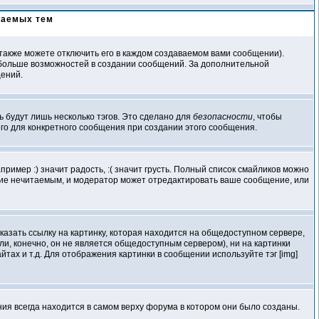
ваемых тем
акже можете отключить его в каждом создаваемом вами сообщении).
елю больше возможностей в создании сообщений. За дополнительной
щений.
ь будут лишь несколько тэгов. Это сделано для
безопасности
, чтобы
его для конкретного сообщения при создании этого сообщения.
ример :) значит радость, :( значит грусть. Полный список смайликов можно
ение нечитаемым, и модератор может отредактировать ваше сообщение, или
казать ссылку на картинку, которая находится на общедоступном сервере,
если, конечно, он не является общедоступным сервером), ни на картинки
ах и т.д. Для отображения картинки в сообщении используйте тэг [img]
я всегда находится в самом верху форума в котором они было созданы.