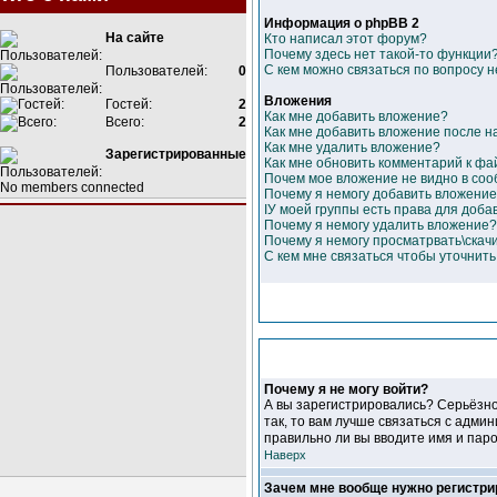
Информация о phpBB 2
На сайте
Кто написал этот форум?
Почему здесь нет такой-то функции
С кем можно связаться по вопросу 
Пользователей:
0
Вложения
Гостей:
2
Как мне добавить вложение?
Всего:
2
Как мне добавить вложение после 
Как мне удалить вложение?
Зарегистрированные
Как мне обновить комментарий к фа
Почем мое вложение не видно в со
No members connected
Почему я немогу добавить вложени
IУ моей группы есть права для доба
Почему я немогу удалить вложение?
Почему я немогу просматрвать\скач
С кем мне связаться чтобы уточнит
Почему я не могу войти?
А вы зарегистрировались? Серьёзно
так, то вам лучше связаться с адми
правильно ли вы вводите имя и паро
Наверх
Зачем мне вообще нужно регистри