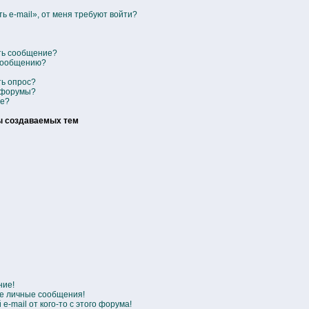
ь e-mail», от меня требуют войти?
ить сообщение?
 сообщению?
ть опрос?
 форумы?
се?
ы создаваемых тем
ние!
е личные сообщения!
-mail от кого-то с этого форума!