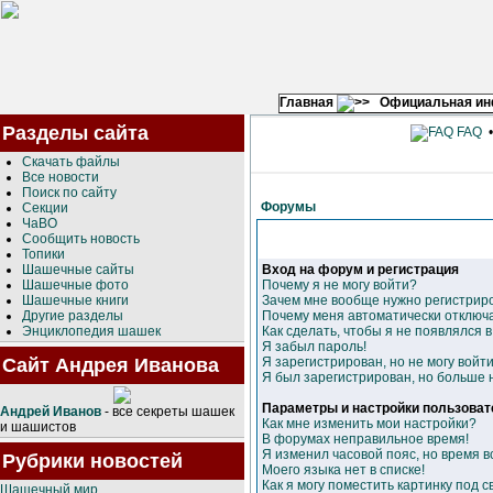
Главная
Официальная и
Разделы сайта
FAQ
Скачать файлы
Все новости
Поиск по сайту
Форумы
Секции
ЧаВО
Сообщить новость
Топики
Шашечные сайты
Вход на форум и регистрация
Шашечные фото
Почему я не могу войти?
Шашечные книги
Зачем мне вообще нужно регистрир
Другие разделы
Почему меня автоматически отключ
Энциклопедия шашек
Как сделать, чтобы я не появлялся 
Я забыл пароль!
Сайт Андрея Иванова
Я зарегистрирован, но не могу войти
Я был зарегистрирован, но больше н
Параметры и настройки пользоват
Андрей Иванов
- все секреты шашек
Как мне изменить мои настройки?
и шашистов
В форумах неправильное время!
Я изменил часовой пояс, но время в
Рубрики новостей
Моего языка нет в списке!
Как я могу поместить картинку под 
Шашечный мир