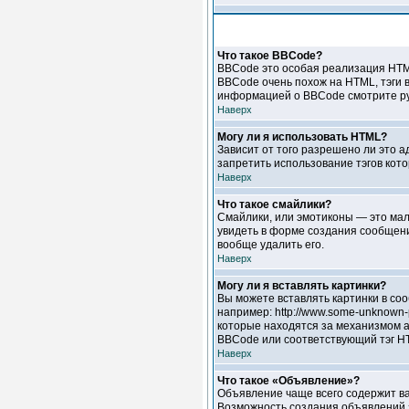
Что такое BBCode?
BBCode это особая реализация HTM
BBCode очень похож на HTML, тэги в
информацией о BBCode смотрите ру
Наверх
Могу ли я использовать HTML?
Зависит от того разрешено ли это а
запретить использование тэгов кот
Наверх
Что такое смайлики?
Смайлики, или эмотиконы — это мале
увидеть в форме создания сообщени
вообще удалить его.
Наверх
Могу ли я вставлять картинки?
Вы можете вставлять картинки в соо
например: http://www.some-unknown-p
которые находятся за механизмом ав
BBCode или соответствующий тэг HT
Наверх
Что такое «Объявление»?
Объявление чаще всего содержит ва
Возможность создания объявлений з