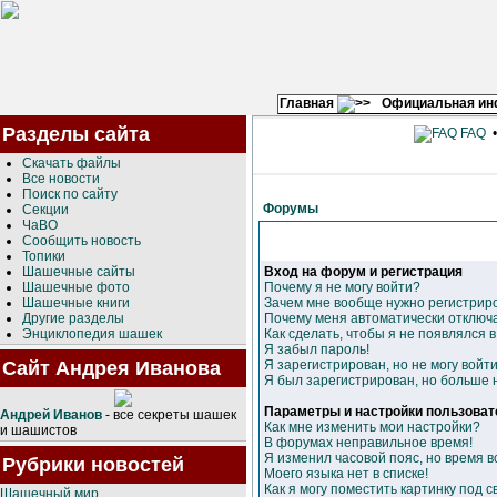
Главная
Официальная и
Разделы сайта
FAQ
Скачать файлы
Все новости
Поиск по сайту
Форумы
Секции
ЧаВО
Сообщить новость
Топики
Шашечные сайты
Вход на форум и регистрация
Шашечные фото
Почему я не могу войти?
Шашечные книги
Зачем мне вообще нужно регистрир
Другие разделы
Почему меня автоматически отключ
Энциклопедия шашек
Как сделать, чтобы я не появлялся 
Я забыл пароль!
Сайт Андрея Иванова
Я зарегистрирован, но не могу войти
Я был зарегистрирован, но больше н
Параметры и настройки пользоват
Андрей Иванов
- все секреты шашек
Как мне изменить мои настройки?
и шашистов
В форумах неправильное время!
Я изменил часовой пояс, но время в
Рубрики новостей
Моего языка нет в списке!
Как я могу поместить картинку под 
Шашечный мир