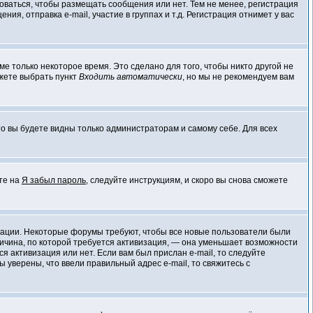
роваться, чтобы размещать сообщения или нет. Тем не менее, регистрация
, отправка e-mail, участие в группах и т.д. Регистрация отнимет у вас
е только некоторое время. Это сделано для того, чтобы никто другой не
ожете выбрать пункт
Входить автоматически
, но мы не рекомендуем вам
 то вы будете видны только администраторам и самому себе. Для всех
ите на
Я забыл пароль
, следуйте инструкциям, и скоро вы снова сможете
визации. Некоторые форумы требуют, чтобы все новые пользователи были
ричина, по которой требуется активизация, — она уменьшает возможности
 активизация или нет. Если вам был прислан e-mail, то следуйте
ы уверены, что ввели правильный адрес e-mail, то свяжитесь с