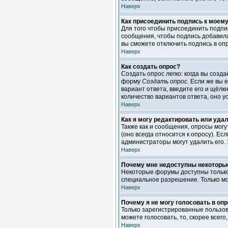
Наверх
Как присоединить подпись к моем
Для того чтобы присоединить подпи
сообщения, чтобы подпись добавила
вы сможете отключить подпись в оп
Наверх
Как создать опрос?
Создать опрос легко: когда вы созд
форму
Создать опрос
. Если же вы 
вариант ответа, введите его и щёлк
количество вариантов ответа, оно 
Наверх
Как я могу редактировать или уда
Также как и сообщения, опросы мог
(оно всегда относится к опросу). Ес
администраторы могут удалить его. 
Наверх
Почему мне недоступны некотор
Некоторые форумы доступны только 
специальное разрешение. Только м
Наверх
Почему я не могу голосовать в оп
Только зарегистрированные пользов
можете голосовать, то, скорее всего
Наверх