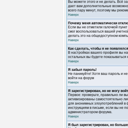
Вы можете этого и не делать. Всё з
дает вам дополнительные возможност
всего пару минут, поэтому мы реком
Наверх
Почему меня автоматически откл
Если вы не отметили галочкой пунк
смог воспользоваться вашей учетной
делать это на общедоступном компью
Наверх
Как сделать, чтобы я не появлялс
В настройках вашего профиля вы н
остальных вы будете показываться 
Наверх
Я забыл пароль!
Не паникуйте! Хотя ваш пароль и не
войти на форум
Наверх
Я зарегистрирован, но не могу войт
Первое: проверьте, правильно ли в
активизированы самостоятельно либ
для анонимных злоупотреблений в фо
инструкциям в письме, если вы не по
администратором форума.
Наверх
Я был зарегистрирован, но больше 