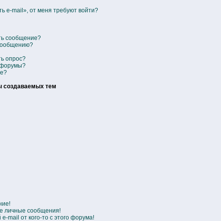
ь e-mail», от меня требуют войти?
ить сообщение?
 сообщению?
ть опрос?
 форумы?
се?
ы создаваемых тем
ние!
е личные сообщения!
-mail от кого-то с этого форума!