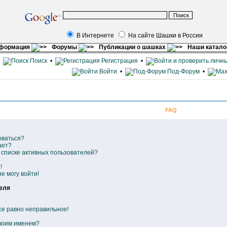
В Интернете
На сайте Шашки в России
нформация
Форумы
Публикации о шашках
Наши катало
•
Поиск
•
Регистрация
•
Войти
•
Под-Форум
•
FAQ
оваться?
ает?
в списке активных пользователей?
!
е могу войти!
еля
се равно неправильное!
своим именем?