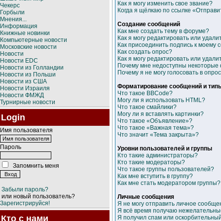
Как я могу изменить свое звание?
Чекерс
Когда я щёлкаю по ссылке «Отправит
Горбыли
Мнения...
Создание сообщений
Информация
Как мне создать тему в форуме?
Книжные новинки
Как я могу редактировать или удал
Компьютерные новости
Как присоединить подпись к моему
Московские новости
Как создать опрос?
Новости
Как я могу редактировать или удали
Новости EDC
Почему мне недоступны некоторые
Новости из Голландии
Почему я не могу голосовать в опро
Новости из Польши
Новости из США
Форматирование сообщений и тип
Новости Израиля
Что такое BBCode?
Новости ФМЖД
Могу ли я использовать HTML?
Турнирные новости
Что такое смайлики?
Могу ли я вставлять картинки?
Login
Что такое «Объявление»?
Что такое «Важная тема»?
Имя пользователя
Что значит «Тема закрыта»?
Пароль
Уровни пользователей и группы
Кто такие администраторы?
Кто такие модераторы?
Запомнить меня
Что такое группы пользователей?
Как мне вступить в группу?
Как мне стать модератором группы?
Забыли пароль?
или новый пользователь?
Личные сообщения
Зарегистрируйся!
Я не могу отправить личное сообще
Я всё время получаю нежелательны
Кто с нами
Я получил спам или оскорбительный e