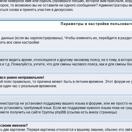
ели неверное имя или пароль (проверьте письмо, которое вам прислали, ког
второе, то возможно вы не оставили ни одного сообщения? Администраторы м
ься снова и принять участие в дискуссиях.
Параметры и настройки пользоват
е данных (если вы зарегистрированы). Чтобы изменить их, перейдите в разде
ить все свои настройки
ете видеть время, относящееся к другому часовому поясу, не к тому, в которо
в и т.д. Пожалуйста, учтите, что для смены часового пояса, как и для смены
 все равно неправильное!
ой пояс правильно, то причина может быть в летнем времени. Этот форум не 
в один час с реальным временем.
министратор не установил поддержку вашего языка в форуме, или же просто н
н установить требуемый язык. Если же поддержки нужного языка пока не суще
ете получить на сайте Группы phpBB (ссылка есть внизу страницы)
д своим именем?
ь две картинки. Первая картинка относится к вашему званию, обычно это звё