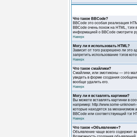
Что такое BBCode?
BBCode это особая реализация HTM
BBCode очень похож на HTML, тэги в
информацией о BBCode смотрите ру
Наверх
Могу ли я использовать HTML?
Зависит от того разрешено ли это а
запретить использование тэгов кот
Наверх
Что такое смайлики?
Смайлики, или эмотиконы — это мале
увидеть в форме создания сообщени
вообще удалить его.
Наверх
Могу ли я вставлять картинки?
Вы можете вставлять картинки в соо
например: http://www.some-unknown-p
которые находятся за механизмом ав
BBCode или соответствующий тэг HT
Наверх
Что такое «Объявление»?
Объявление чаще всего содержит ва
Возможность создания объявлений з