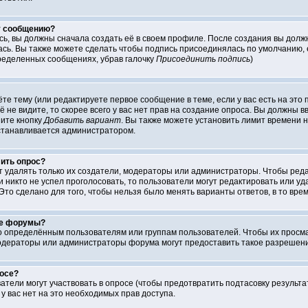
у сообщению?
сь, вы должны сначала создать её в своем профиле. После создания вы долж
сь. Вы также можете сделать чтобы подпись присоединялась по умолчанию, 
ределенных сообщениях, убрав галочку
Присоединить подпись
)
аёте тему (или редактируете первое сообщение в теме, если у вас есть на эт
её не видите, то скорее всего у вас нет прав на создание опроса. Вы должны 
ните кнопку
Добавить вариант
. Вы также можете установить лимит времени н
устанавливается администратором.
лить опрос?
ут удалять только их создатели, модераторы или администраторы. Чтобы ред
ли никто не успел проголосовать, то пользователи могут редактировать или у
Это сделано для того, чтобы нельзя было менять варианты ответов, в то вре
ые форумы?
определённым пользователям или группам пользователей. Чтобы их просматр
одераторы или администраторы форума могут предоставить такое разрешение
росе?
атели могут участвовать в опросе (чтобы предотвратить подтасовку результ
, у вас нет на это необходимых прав доступа.