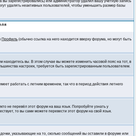
да вы зарегистрировались) или администратор удалил вашу учётную запись
огут удалять неактивных пользователей, чтобы уменьшить размер базы
еля
л
Профиль
(обычно ссылка на него находится вверху форума, но могут быть
м находитесь вы. В этом случае вы можете изменить часовой пояс на тот, в
 большинства настроек, требуется быть зарегистрированным пользователем.
умеет работать с летним временем, так что в период действия летнего
икто не перевёл этот форум на ваш язык. Попробуйте узнать у
ствует, то вы сами можете перевести этот форум на свой язык.
здочки, указывающие на то, сколько сообщений вы оставили в форуме или