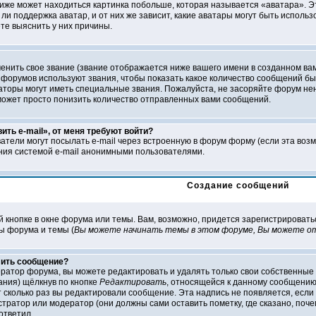
 ниже может находиться картинка побольше, которая называется «аватара». Э
ли поддержка аватар, и от них же зависит, какие аватары могут быть исполь
е выяснить у них причины.
нить свое звание (звание отображается ниже вашего имени в созданном вами
 форумов используют звания, чтобы показать какое количество сообщений 
оры могут иметь специальные звания. Пожалуйста, не засоряйте форум нен
может просто понизить количество отправленных вами сообщений.
ить e-mail», от меня требуют войти?
атели могут посылать e-mail через встроенную в форум форму (если эта воз
ния системой e-mail анонимными пользователями.
Создание сообщений
й кнопке в окне форума или темы. Вам, возможно, придется зарегистрировать
ы форума и темы (
Вы можете начинать темы в этом форуме, Вы можете от
лить сообщение?
ратор форума, вы можете редактировать и удалять только свои собственные
ания) щёлкнув по кнопке
Редактировать
, относящейся к данному сообщению.
 сколько раз вы редактировали сообщение. Эта надпись не появляется, если 
атор или модератор (они должны сами оставить пометку, где сказано, почем
ответил.