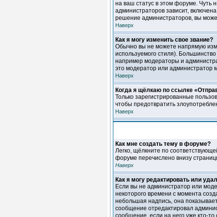
на ваш статус в этом форуме. Чуть
администраторов зависит, включена 
решение администраторов, вы может
Наверх
Как я могу изменить свое звание?
Обычно вы не можете напрямую изме
используемого стиля). Большинство
например модераторы и администрат
это модератор или администратор 
Наверх
Когда я щёлкаю по ссылке «Отправ
Только зарегистрированные пользов
чтобы предотвратить злоупотребле
Наверх
Как мне создать тему в форуме?
Легко, щёлкните по соответствующе
форуме перечислено внизу страниц
Наверх
Как я могу редактировать или уда
Если вы не администратор или моде
некоторого времени с момента созд
небольшая надпись, она показывает
сообщение отредактировал администр
сообщение, если на него уже кто-то 