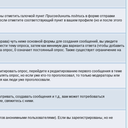
ны отметить галочкой пункт
Присоединить подпись
в форме отправки
если отметите соответствующий пункт в вашем профиле (но и после этого
о права) чуть ниже основной формы для создания сообщений, вы увидите
ввести тему опроса, затем как минимум два варианта ответа (чтобы добавить
а опрос, 0 означает постоянный опрос. Также существует ограничение на
актировать опрос, перейдите к редактированию первого сообщения в теме
далять опрос, но если уже кто-то проголосовал, то только модераторы или
мя как люди уже проголосовали.
ивать, создавать сообщения и т.д., вам может потребоваться
, свяжитесь с ними.
атов анонимными пользователями). Если вы зарегистрированы, но не