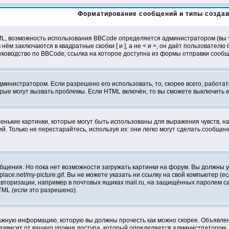
Форматирование сообщений и типы созда
L, возможность использования BBCode определяется администратором (вы т
 нём заключаются в квадратные скобки [ и ], а не < и >, он даёт пользоват
ководство по BBCode, ссылка на которое доступна из формы отправки сооб
дминистратором. Если разрешено его использовать, то, скорее всего, работат
орые могут вызвать проблемы. Если HTML включён, то вы сможете выключить 
нькие картинки, которые могут быть использованы для выражения чувств, нап
й. Только не перестарайтесь, используя их: они легко могут сделать сообщ
бщения. Но пока нет возможности загружать картинки на форум. Вы должны у
lace.net/my-picture.gif. Вы не можете указать ни ссылку на свой компьютер (
торизации, например в почтовых ящиках mail.ru, на защищённых паролем сайт
ML (если это разрешено).
жную информацию, которую вы должны прочесть как можно скорее. Объявлени
ависит от вашего уровня доступа, который определяется администратором.