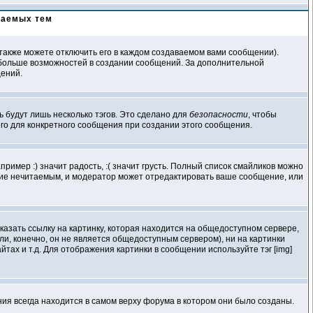
ваемых тем
акже можете отключить его в каждом создаваемом вами сообщении).
елю больше возможностей в создании сообщений. За дополнительной
щений.
ь будут лишь несколько тэгов. Это сделано для
безопасности
, чтобы
его для конкретного сообщения при создании этого сообщения.
ример :) значит радость, :( значит грусть. Полный список смайликов можно
ение нечитаемым, и модератор может отредактировать ваше сообщение, или
казать ссылку на картинку, которая находится на общедоступном сервере,
если, конечно, он не является общедоступным сервером), ни на картинки
ах и т.д. Для отображения картинки в сообщении используйте тэг [img]
я всегда находится в самом верху форума в котором они было созданы.