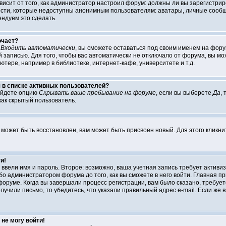
ависит от того, как администратор настроил форум: должны ли вы зарегистри
и, которые недоступны анонимным пользователям: аватары, личные сообщения
ендуем это сделать.
ючает?
т
Входить автоматически
, вы сможете оставаться под своим именем на форум
 записью. Для того, чтобы вас автоматически не отключало от форума, вы м
тере, например в библиотеке, интернет-кафе, университете и т.д.
я в списке активных пользователей?
айдете опцию
Скрывать ваше пребывание на форуме
, если вы выберете
Да
,
как скрытый пользователь.
 может быть восстановлен, вам может быть присвоен новый. Для этого кликн
и!
ы ввели имя и пароль. Второе: возможно, ваша учетная запись требует акти
о администратором форума до того, как вы сможете в него войти. Главная п
руме. Когда вы завершали процесс регистрации, вам было сказано, требуется
лучили письмо, то убедитесь, что указали правильный адрес e-mail. Если же в
не могу войти!