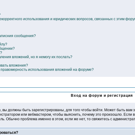
?
некорректного использования и юридических вопросов, связанных с этим фор
написния сообщения?
йлу?
общении?
е?
вления вложений, но я немогу их послать?
ивать вложения?
ь правомерность использования вложений на форуме?
Вход на форум и регистрация
, вы должны быть зарегистрированы, для того чтобы войти. Может быть вам з
нистратором или вебмастером, чтобы выяснить, почему это произошло. Если в
ль. Обычно проблема именно в этом, если же нет, то свяжитесь с администр
роваться?