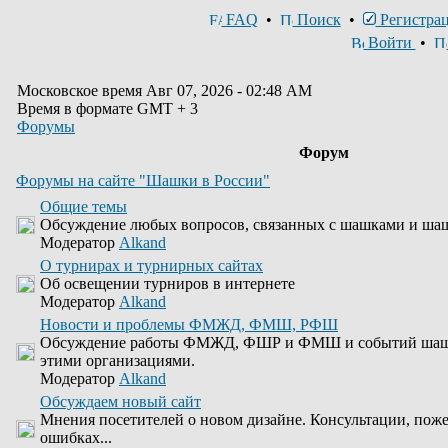
FAQ
•
Поиск
•
Регистра
Войти
•
Московское время Авг 07, 2026 - 02:48 AM
Время в формате GMT + 3
Форумы
Форум
Форумы на сайте "Шашки в России"
Общие темы
Обсуждение любых вопросов, связанных с шашками и ша
Модератор
Alkand
О турнирах и турнирных сайтах
Об освещении турниров в интернете
Модератор
Alkand
Новости и проблемы ФМЖД, ФМШ, РФШ
Обсуждение работы ФМЖД, ФШР и ФМШ и событий шашеч
этими организациями.
Модератор
Alkand
Обсуждаем новый сайт
Мнения посетителей о новом дизайне. Консультации, пож
ошибках...