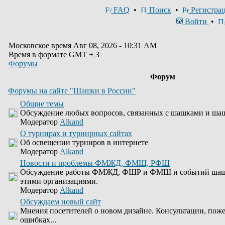
FAQ
•
Поиск
•
Регистра
Войти
•
Московское время Авг 08, 2026 - 10:31 AM
Время в формате GMT + 3
Форумы
Форум
Форумы на сайте "Шашки в России"
Общие темы
Обсуждение любых вопросов, связанных с шашками и ша
Модератор
Alkand
О турнирах и турнирных сайтах
Об освещении турниров в интернете
Модератор
Alkand
Новости и проблемы ФМЖД, ФМШ, РФШ
Обсуждение работы ФМЖД, ФШР и ФМШ и событий шашеч
этими организациями.
Модератор
Alkand
Обсуждаем новый сайт
Мнения посетителей о новом дизайне. Консультации, пож
ошибках...