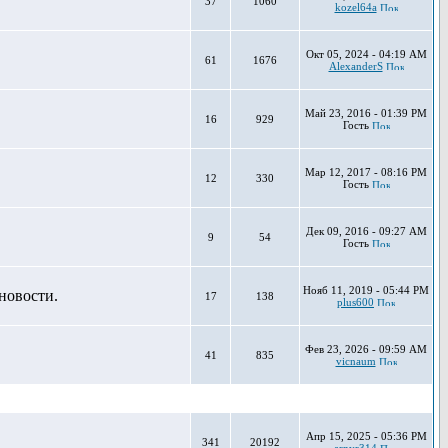
37
1060
kozel64a
Окт 05, 2024 - 04:19 AM
61
1676
AlexanderS
Май 23, 2016 - 01:39 PM
16
929
Гость
Мар 12, 2017 - 08:16 PM
12
330
Гость
Дек 09, 2016 - 09:27 AM
9
54
Гость
Нояб 11, 2019 - 05:44 PM
новости.
17
138
plus600
Фев 23, 2026 - 09:59 AM
41
835
vicnaum
Апр 15, 2025 - 05:36 PM
341
20192