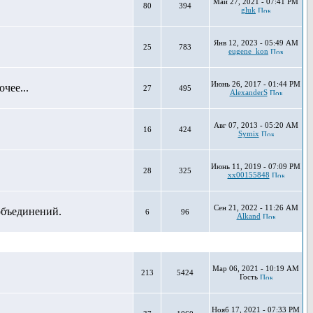
Май 27, 2021 - 07:41 PM
80
394
gluk
Янв 12, 2023 - 05:49 AM
25
783
eugene_kon
Июнь 26, 2017 - 01:44 PM
чее...
27
495
AlexanderS
Авг 07, 2013 - 05:20 AM
16
424
Symix
Июнь 11, 2019 - 07:09 PM
28
325
xx00155848
Сен 21, 2022 - 11:26 AM
объединений.
6
96
Alkand
Мар 06, 2021 - 10:19 AM
213
5424
Гость
Нояб 17, 2021 - 07:33 PM