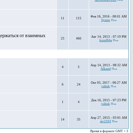
Фев 16, 2016 - 08:01 AM
11
115
Symix
держаться от взаимных
Авг 14, 2013 - 07:19 PM
25
460
kozel64a
Апр 14, 2013 - 08:32 AM
4
5
Alkand
Окт 05, 2017 - 08:27 AM
6
24
valiuk
Дек 16, 2015 - 07:23 PM
1
4
valiuk
Апр 27, 2015 - 03:01 AM
14
35
stv2103
Время в формате GMT + 3