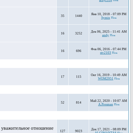
arnyr314
Янв 10, 2018 - 07:09 PM
35
1440
Symix
Дек 06, 2025 - 11:41 AM
16
3252
andy
Фев 06, 2016 - 07:44 PM
16
696
stv2103
Окт 16, 2019 - 10:49 AM
17
115
WOM2951
Май 22, 2020 - 10:07 AM
52
814
A.Presman
м уважительное отношение
Дек 17, 2021 - 08:09 PM
127
9023
ALGIMANTAS