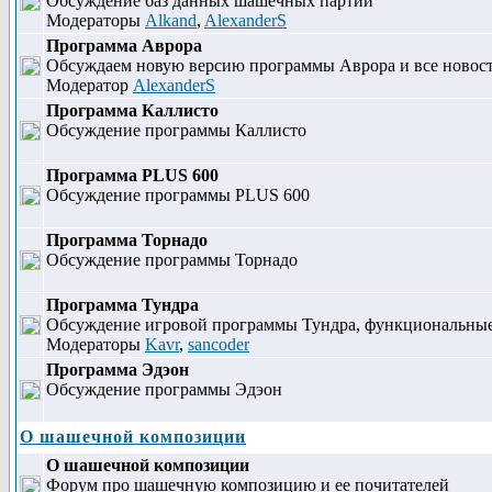
Обсуждение баз данных шашечных партий
Модераторы
Alkand
,
AlexanderS
Программа Аврора
Обсуждаем новую версию программы Аврора и все новости
Модератор
AlexanderS
Программа Каллисто
Обсуждение программы Каллисто
Программа PLUS 600
Обсуждение программы PLUS 600
Программа Торнадо
Обсуждение программы Торнадо
Программа Тундра
Обсуждение игровой программы Тундра, функциональные 
Модераторы
Kavr
,
sancoder
Программа Эдэон
Обсуждение программы Эдэон
О шашечной композиции
О шашечной композиции
Форум про шашечную композицию и ее почитателей