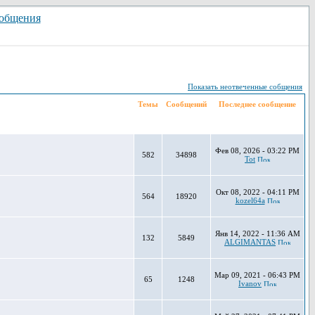
ообщения
Показать неотвеченные собщения
Темы
Сообщений
Последнее сообщение
Фев 08, 2026 - 03:22 PM
582
34898
Tot
Окт 08, 2022 - 04:11 PM
564
18920
kozel64a
Янв 14, 2022 - 11:36 AM
132
5849
ALGIMANTAS
Мар 09, 2021 - 06:43 PM
65
1248
Ivanov