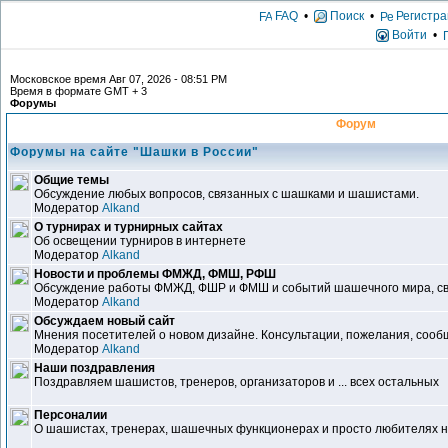
FAQ
•
Поиск
•
Регистра
Войти
•
Московское время Авг 07, 2026 - 08:51 PM
Время в формате GMT + 3
Форумы
Форум
Форумы на сайте "Шашки в России"
Общие темы
Обсуждение любых вопросов, связанных с шашками и шашистами.
Модератор
Alkand
О турнирах и турнирных сайтах
Об освещении турниров в интернете
Модератор
Alkand
Новости и проблемы ФМЖД, ФМШ, РФШ
Обсуждение работы ФМЖД, ФШР и ФМШ и событий шашечного мира, свя
Модератор
Alkand
Обсуждаем новый сайт
Мнения посетителей о новом дизайне. Консультации, пожелания, сообщ
Модератор
Alkand
Наши поздравления
Поздравляем шашистов, тренеров, организаторов и ... всех остальных
Персоналии
О шашистах, тренерах, шашечных функционерах и просто любителях 