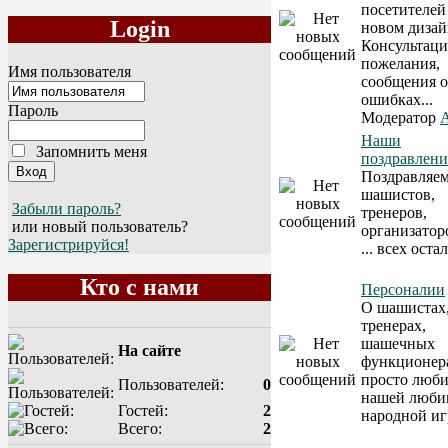
посетителей
Login
новом дизай
Консультаци
пожелания,
Имя пользователя
сообщения 
ошибках...
Пароль
Модератор
A
Наши
Запомнить меня
поздравлени
Поздравляе
шашистов,
Забыли пароль?
тренеров,
или новый пользователь?
организатор
Зарегистрируйся!
... всех ост
Кто с нами
Персоналии
О шашистах
тренерах,
шашечных
На сайте
функционер
просто люби
Пользователей:
0
нашей люби
Гостей:
2
народной иг
Всего:
2