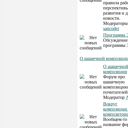
правила раб
перспектив
развития и 
новости.
Модератор
sancoder
Программа 
Обсуждение
программы 
О шашечной композици
О шашечно
композиции
Форум про
шашечную
композицию 
почитателей
Модератор
A
Вокруг
композиции
композитор
Вообщем-то
название фо