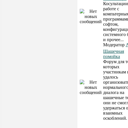
Косультации
работе с
компьтерны
программам
софтом,
конфигурац
системного 
и прочее...
Модератор
A
Шашечная
помойка
Форум для т
которых
участникам 
удалось
организоват
нормальног
диалога на
шашечные т
они не смог
удержаться 
взаимных
оскоблений.