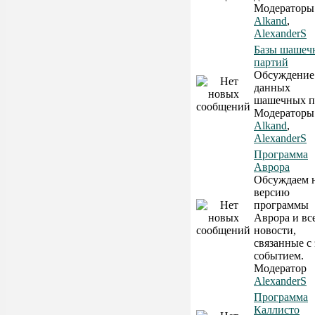
Модераторы
Alkand
,
AlexanderS
Базы шашеч
партий
Обсуждение
данных
шашечных п
Модераторы
Alkand
,
AlexanderS
Программа
Аврора
Обсуждаем 
версию
программы
Аврора и вс
новости,
связанные с
событием.
Модератор
AlexanderS
Программа
Каллисто