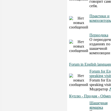
говорит само
себя.
Практики и
композитор
Периодика
О периодич
изданиях по
шашечной
композиции
Forum in English languag
Forum for En
speaking visit
Forum for En
speaking visit
Модератор
A
Куплю - Продам - Обме
Шашечная
ярмарка