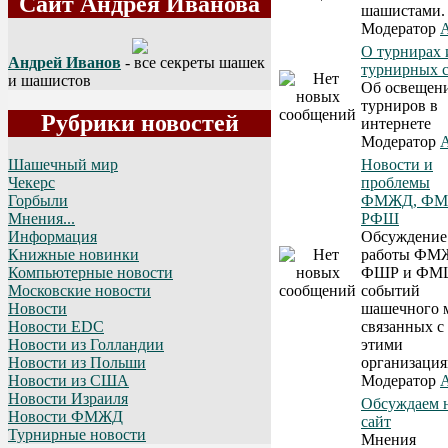
Сайт Андрея Иванова
шашистами.
Модератор
A
О турнирах 
Андрей Иванов
- все секреты шашек
турнирных с
и шашистов
Об освещен
турниров в
Рубрики новостей
интернете
Модератор
A
Новости и
Шашечный мир
проблемы
Чекерс
ФМЖД, ФМ
Горбыли
РФШ
Мнения...
Обсуждение
Информация
работы ФМ
Книжные новинки
ФШР и ФМ
Компьютерные новости
событий
Московские новости
шашечного 
Новости
связанных с
Новости EDC
этими
Новости из Голландии
организация
Новости из Польши
Модератор
A
Новости из США
Новости Израиля
Обсуждаем 
Новости ФМЖД
сайт
Турнирные новости
Мнения