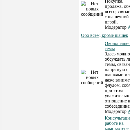
Покупка,
продажа, об
всего, связа
с шашечной
игрой.
Модератор
A
Обо всем, кроме шашек
Околошаше
темы
Здесь можно
обсуждать 
темы, связа
напрямую с
шашками или
даже занима
флудом, соб
при этом
уважительн
отношение 
собеседника
Модератор
A
Консультаци
работе на
компьютере