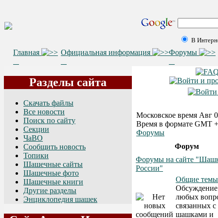
В Интерн
Главная
Официальная информация
Форумы
Разделы сайта
Скачать файлы
Все новости
Московское время Авг 06
Поиск по сайту
Время в формате GMT +
Секции
Форумы
ЧаВО
Форум
Сообщить новость
Топики
Форумы на сайте "Шаш
Шашечные сайты
России"
Шашечные фото
Общие темы
Шашечные книги
Обсуждение
Другие разделы
любых вопр
Энциклопедия шашек
связанных с
шашками и