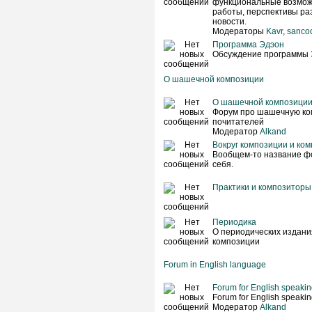
функциональные возмож
работы, перспективы раз
новости.
Модераторы
Kavr
,
sanco
Программа Эдэон
Обсуждение программы 
О шашечной композиции
О шашечной композици
Форум про шашечную ко
почитателей
Модератор
Alkand
Вокруг композиции и ко
Вообщем-то название фо
себя.
Практики и композиторы
Периодика
О периодических издан
композиции
Forum in English language
Forum for English speaking
Forum for English speaking
Модератор
Alkand