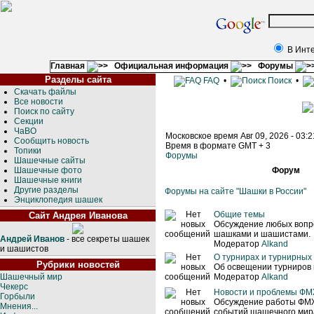
В Инт
Главная
Официальная информация
Форумы
Разделы сайта
FAQ
•
Поиск
•
Скачать файлы
Все новости
Поиск по сайту
Секции
ЧаВО
Московское время Авг 09, 2026 - 03:
Сообщить новость
Время в формате GMT + 3
Топики
Форумы
Шашечные сайты
Шашечные фото
Форум
Шашечные книги
Другие разделы
Форумы на сайте "Шашки в России"
Энциклопедия шашек
Общие темы
Сайт Андрея Иванова
Обсуждение любых вопро
шашками и шашистами.
Андрей Иванов
- все секреты шашек
Модератор
Alkand
и шашистов
О турнирах и турнирных
Рубрики новостей
Об освещении турниров 
Шашечный мир
Модератор
Alkand
Чекерс
Новости и проблемы Ф
Горбыли
Обсуждение работы ФМ
Мнения...
событий шашечного мира