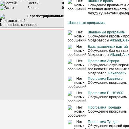
Шашки и право
Гостей:
0
Осуждение правовых и ю
Всего:
0
Уставная деятельность,
между субъектами феде
Зарегистрированные
Шашечные программы
No members connected
Шашечные программы
Обсуждение игровых про
Модераторы
Alkand
,
Ale
Базы шашечных партий
Обсуждение баз данных
Модераторы
Alkand
,
Ale
Программа Аврора
Обсуждаем новую верси
все новости, связанные 
Модератор
AlexanderS
Программа Каллисто
Обсуждение программы 
Программа PLUS 600
Обсуждение программы 
Программа Торнадо
Обсуждение программы 
Программа Тундра
Обсуждение игровой про