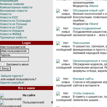
Информация
организациями.
Книжные новинки
Модератор
Alkand
Компьютерные новости
Обсуждаем новый сайт
Московские новости
Мнения посетителей о н
Новости
Консультации, пожелани
Новости EDC
ошибках...
Новости из Голландии
Модератор
Alkand
Новости из Польши
Новости из США
Наши поздравления
Новости Израиля
Поздравляем шашистов,
Новости ФМЖД
организаторов и ... всех
Турнирные новости
Login
Персоналии
О шашистах, тренерах,
Имя пользователя
функционерах и просто
любимой народной игры
Пароль
Организационные и тех
Обсуждение кодексов, о
Запомнить меня
технических вопросов. Р
формулы отбора, жеребье
Забыли пароль?
Игровые сайты
или новый пользователь?
Список и обсуждение и
Зарегистрируйся!
сайтов в интернете.
Кто с нами
Чтобы помнили...
На сайте
В память о шашистах, т
любилелях шашек ...
Пользователей:
0