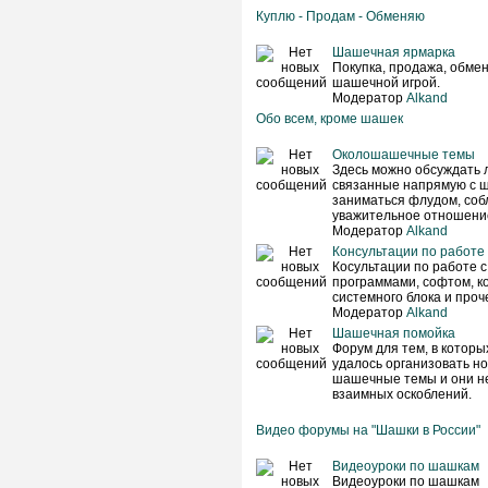
Куплю - Продам - Обменяю
Шашечная ярмарка
Покупка, продажа, обмен 
шашечной игрой.
Модератор
Alkand
Обо всем, кроме шашек
Околошашечные темы
Здесь можно обсуждать 
связанные напрямую с ш
заниматься флудом, соб
уважительное отношение
Модератор
Alkand
Консультации по работе
Косультации по работе 
программами, софтом, к
системного блока и проче
Модератор
Alkand
Шашечная помойка
Форум для тем, в которы
удалось организовать н
шашечные темы и они не
взаимных оскоблений.
Видео форумы на "Шашки в России"
Видеоуроки по шашкам
Видеоуроки по шашкам