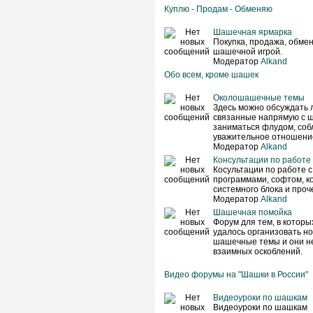
Куплю - Продам - Обменяю
Шашечная ярмарка
Покупка, продажа, обмен 
шашечной игрой.
Модератор
Alkand
Обо всем, кроме шашек
Околошашечные темы
Здесь можно обсуждать 
связанные напрямую с ш
заниматься флудом, соб
уважительное отношение
Модератор
Alkand
Консультации по работе
Косультации по работе 
программами, софтом, к
системного блока и проче
Модератор
Alkand
Шашечная помойка
Форум для тем, в которы
удалось организовать н
шашечные темы и они не
взаимных оскоблений.
Видео форумы на "Шашки в России"
Видеоуроки по шашкам
Видеоуроки по шашкам