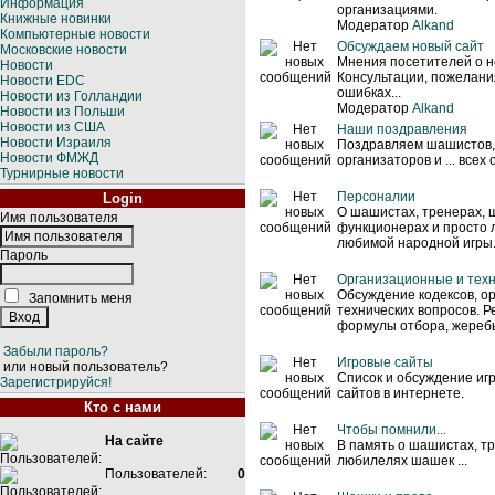
Информация
организациями.
Книжные новинки
Модератор
Alkand
Компьютерные новости
Обсуждаем новый сайт
Московские новости
Мнения посетителей о н
Новости
Консультации, пожелани
Новости EDC
ошибках...
Новости из Голландии
Модератор
Alkand
Новости из Польши
Новости из США
Наши поздравления
Новости Израиля
Поздравляем шашистов,
Новости ФМЖД
организаторов и ... всех
Турнирные новости
Персоналии
Login
О шашистах, тренерах,
Имя пользователя
функционерах и просто
любимой народной игры
Пароль
Организационные и тех
Обсуждение кодексов, о
Запомнить меня
технических вопросов. Р
формулы отбора, жеребье
Забыли пароль?
Игровые сайты
или новый пользователь?
Список и обсуждение и
Зарегистрируйся!
сайтов в интернете.
Кто с нами
Чтобы помнили...
На сайте
В память о шашистах, т
любилелях шашек ...
Пользователей:
0