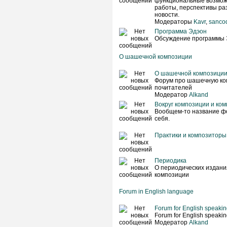
функциональные возмож
работы, перспективы раз
новости.
Модераторы
Kavr
,
sanco
Программа Эдэон
Обсуждение программы 
О шашечной композиции
О шашечной композици
Форум про шашечную ко
почитателей
Модератор
Alkand
Вокруг композиции и ко
Вообщем-то название фо
себя.
Практики и композиторы
Периодика
О периодических издан
композиции
Forum in English language
Forum for English speaking
Forum for English speaking
Модератор
Alkand