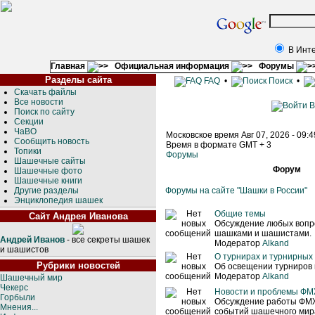
В Инт
Главная
Официальная информация
Форумы
Разделы сайта
FAQ
•
Поиск
•
Скачать файлы
Все новости
В
Поиск по сайту
Секции
ЧаВО
Московское время Авг 07, 2026 - 09:
Сообщить новость
Время в формате GMT + 3
Топики
Форумы
Шашечные сайты
Форум
Шашечные фото
Шашечные книги
Другие разделы
Форумы на сайте "Шашки в России"
Энциклопедия шашек
Общие темы
Сайт Андрея Иванова
Обсуждение любых вопро
шашками и шашистами.
Андрей Иванов
- все секреты шашек
Модератор
Alkand
и шашистов
О турнирах и турнирных
Рубрики новостей
Об освещении турниров 
Модератор
Alkand
Шашечный мир
Чекерс
Новости и проблемы Ф
Горбыли
Обсуждение работы ФМ
Мнения...
событий шашечного мира