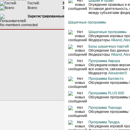
Шашки и право
Гостей:
3
Осуждение правовых и ю
Всего:
3
Уставная деятельность,
между субъектами феде
Зарегистрированные
Шашечные программы
No members connected
Шашечные программы
Обсуждение игровых про
Модераторы
Alkand
,
Ale
Базы шашечных партий
Обсуждение баз данных
Модераторы
Alkand
,
Ale
Программа Аврора
Обсуждаем новую верси
все новости, связанные 
Модератор
AlexanderS
Программа Каллисто
Обсуждение программы 
Программа PLUS 600
Обсуждение программы 
Программа Торнадо
Обсуждение программы 
Программа Тундра
Обсуждение игровой про