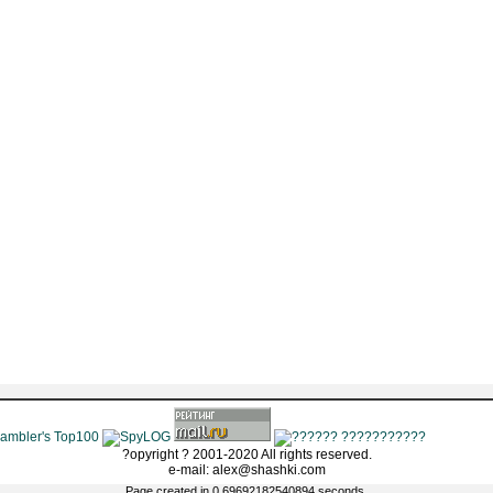
?opyright ? 2001-2020 All rights reserved.
e-mail: alex@shashki.com
Page created in 0.69692182540894 seconds.