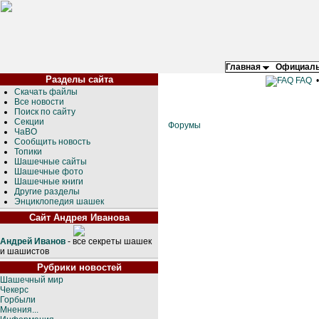
Главная
Официаль
Разделы сайта
FAQ
Скачать файлы
Все новости
Поиск по сайту
Секции
Форумы
ЧаВО
Сообщить новость
Топики
Шашечные сайты
Шашечные фото
Шашечные книги
Другие разделы
Энциклопедия шашек
Сайт Андрея Иванова
Андрей Иванов
- все секреты шашек
и шашистов
Рубрики новостей
Шашечный мир
Чекерс
Горбыли
Мнения...