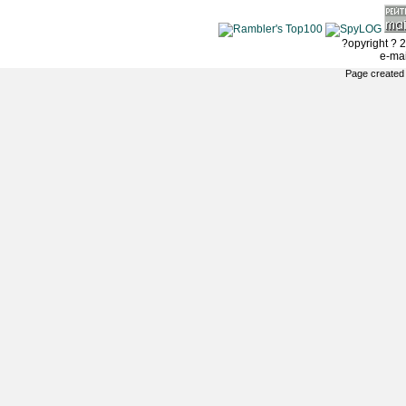
?opyright ? 2
e-ma
Page created