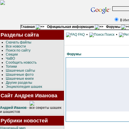
В Ин
Главная
Официальная информация
Форумы
Разделы сайта
FAQ
•
Поиск
•
Скачать файлы
Все новости
Поиск по сайту
Форумы
Секции
ЧаВО
Сообщить новость
Топики
Шашечные сайты
Шашечные фото
Шашечные книги
Другие разделы
Энциклопедия шашек
Сайт Андрея Иванова
Андрей Иванов
- все секреты шашек
и шашистов
Рубрики новостей
Шашечный мир