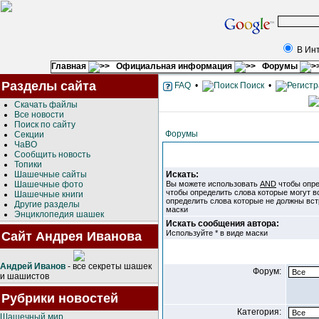
В Ин
Главная
Официальная информация
Форумы
Разделы сайта
FAQ
•
Поиск
•
Скачать файлы
Все новости
Поиск по сайту
Форумы
Секции
ЧаВО
Сообщить новость
Топики
Шашечные сайты
Искать:
Шашечные фото
Вы можете использовать
AND
чтобы опре
чтобы определить слова которые могут в
Шашечные книги
определить слова которые не должны вст
Другие разделы
маски
Энциклопедия шашек
Искать сообщения автора:
Используйте * в виде маски
Сайт Андрея Иванова
Андрей Иванов
- все секреты шашек
Форум:
и шашистов
Рубрики новостей
Категория:
Шашечный мир