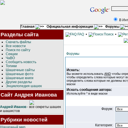
В Ин
Главная
Официальная информация
Форумы
Разделы сайта
FAQ
•
Поиск
•
Скачать файлы
Все новости
Поиск по сайту
Форумы
Секции
ЧаВО
Сообщить новость
Топики
Шашечные сайты
Искать:
Шашечные фото
Вы можете использовать
AND
чтобы опре
чтобы определить слова которые могут в
Шашечные книги
определить слова которые не должны вст
Другие разделы
маски
Энциклопедия шашек
Искать сообщения автора:
Используйте * в виде маски
Сайт Андрея Иванова
Андрей Иванов
- все секреты шашек
Форум:
и шашистов
Рубрики новостей
Категория:
Шашечный мир