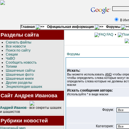
В Ин
Главная
Официальная информация
Форумы
Разделы сайта
FAQ
•
Скачать файлы
Все новости
Поиск по сайту
Форумы
Секции
ЧаВО
Сообщить новость
Топики
Шашечные сайты
Искать:
Шашечные фото
Вы можете использовать
AND
чтобы опре
чтобы определить слова которые могут в
Шашечные книги
определить слова которые не должны вст
Другие разделы
маски
Энциклопедия шашек
Искать сообщения автора:
Используйте * в виде маски
Сайт Андрея Иванова
Андрей Иванов
- все секреты шашек
Форум:
и шашистов
Рубрики новостей
Категория:
Шашечный мир