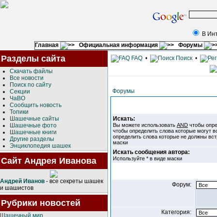
В Ин
Главная
Официальная информация
Форумы
Разделы сайта
FAQ
•
Поиск
•
Скачать файлы
Все новости
Поиск по сайту
Форумы
Секции
ЧаВО
Сообщить новость
Топики
Шашечные сайты
Искать:
Шашечные фото
Вы можете использовать
AND
чтобы опре
чтобы определить слова которые могут в
Шашечные книги
определить слова которые не должны вст
Другие разделы
маски
Энциклопедия шашек
Искать сообщения автора:
Используйте * в виде маски
Сайт Андрея Иванова
Андрей Иванов
- все секреты шашек
Форум:
и шашистов
Рубрики новостей
Категория:
Шашечный мир