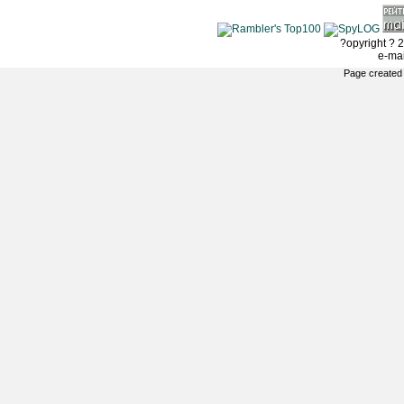
?opyright ? 2
e-ma
Page created