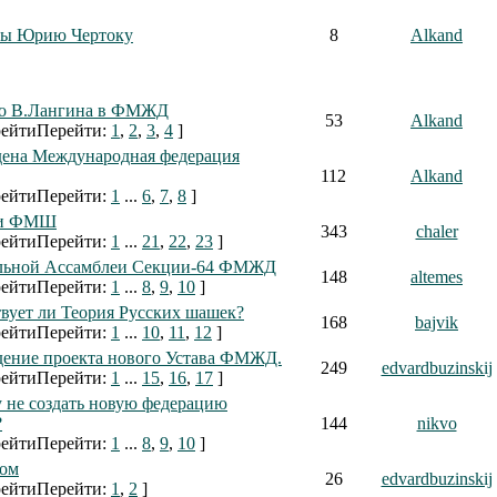
сы Юрию Чертоку
8
Alkand
о В.Лангина в ФМЖД
53
Alkand
Перейти:
1
,
2
,
3
,
4
]
ена Международная федерация
112
Alkand
Перейти:
1
...
6
,
7
,
8
]
и ФМШ
343
chaler
Перейти:
1
...
21
,
22
,
23
]
льной Ассамблеи Секции-64 ФМЖД
148
altemes
Перейти:
1
...
8
,
9
,
10
]
вует ли Теория Русских шашек?
168
bajvik
Перейти:
1
...
10
,
11
,
12
]
ение проекта нового Устава ФМЖД.
249
edvardbuzinskij
Перейти:
1
...
15
,
16
,
17
]
 не создать новую федерацию
?
144
nikvo
Перейти:
1
...
8
,
9
,
10
]
ром
26
edvardbuzinskij
Перейти:
1
,
2
]