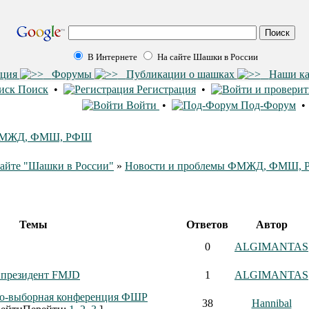
В Интернете
На сайте Шашки в России
ация
Форумы
Публикации о шашках
Наши к
Поиск
•
Регистрация
•
Войти
•
Под-Форум
 ФМЖД, ФМШ, РФШ
айте "Шашки в России"
»
Новости и проблемы ФМЖД, ФМШ,
Темы
Ответов
Автор
0
ALGIMANTAS
президент FMJD
1
ALGIMANTAS
о-выборная конференция ФШР
38
Hannibal