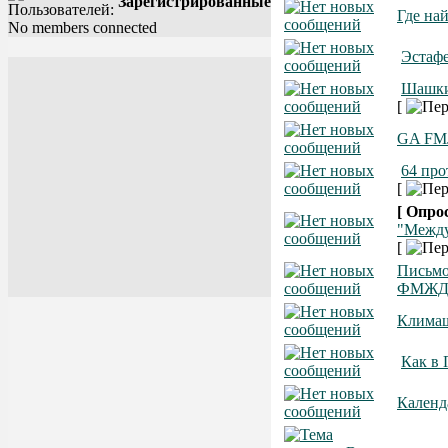
Зарегистрированные
Где на
No members connected
Эстаф
Шашки
[
GA FMJ
64 про
[
[ Опрос
"Между
[
Письмо
ФМЖ
Клима
Как в 
Календ