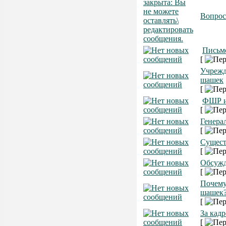
Вопро
Письм
[
Учрежд
шашек
[
ФШР 
[
Генера
[
Сущест
[
Обсужд
[
Почему
шашек
[
За кад
[