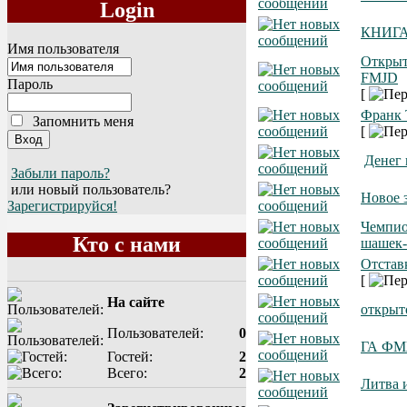
Login
КНИГА
Имя пользователя
Открыт
FMJD
Пароль
[
Франк 
Запомнить меня
[
Денег 
Забыли пароль?
или новый пользователь?
Новое 
Зарегистрируйся!
Чемпио
Кто с нами
шашек-
Отстав
[
На сайте
открыт
Пользователей:
0
ГА ФМЖ
Гостей:
2
Всего:
2
Литва 