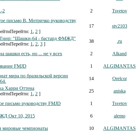
-2
2
Tsvetov
ое письмо В. Мотричко руководству
17
stv2103
Перейти:
1
,
2
]
Тиир: "Шашки-64 - бастард ФМЖД"
38
.ru
Перейти:
1
,
2
,
3
]
на шашки есть, но ... не у всех
2
Alkand
звание FMJD
1
ALGIMANTAS
нат мира по бразильской версии
14
Orelcor
64.
ка Харри Оттена
25
aniska
Перейти:
1
,
2
]
ое письмо руководству FMJD
1
Tsvetov
Д Окт 10, 2015
6
alemo
и мировые чемпионаты
10
ALGIMANTAS