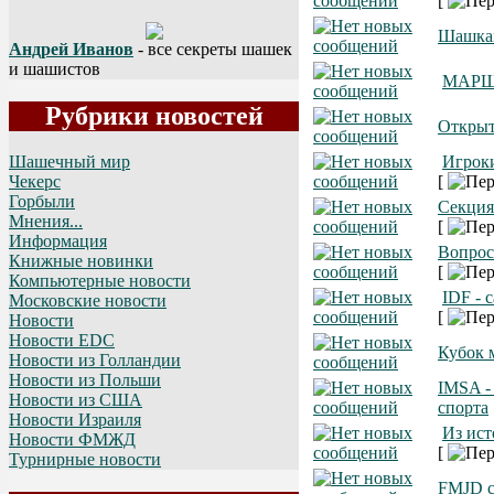
[
Шашкам
Андрей Иванов
- все секреты шашек
и шашистов
МАРШ л
Рубрики новостей
Открыт
Игрок
Шашечный мир
[
Чекерс
Горбыли
Секци
Мнения...
[
Информация
Вопрос
Книжные новинки
[
Компьютерные новости
IDF - 
Московские новости
[
Новости
Новости EDC
Кубок 
Новости из Голландии
Новости из Польши
IMSA -
Новости из США
спорта
Новости Израиля
Из ис
Новости ФМЖД
[
Турнирные новости
FMJD с