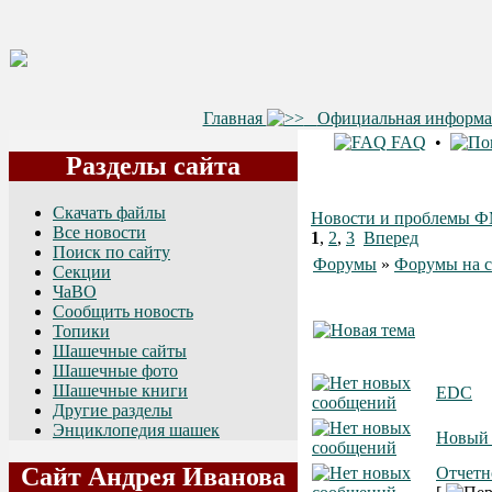
Главная
Официальная информ
FAQ
•
Разделы сайта
Скачать файлы
Новости и проблемы
Все новости
1
,
2
,
3
Вперед
Поиск по сайту
Форумы
»
Форумы на с
Секции
ЧаВО
Сообщить новость
Топики
Шашечные сайты
Шашечные фото
Шашечные книги
EDC
Другие разделы
Энциклопедия шашек
Новый 
Сайт Андрея Иванова
Отчетн