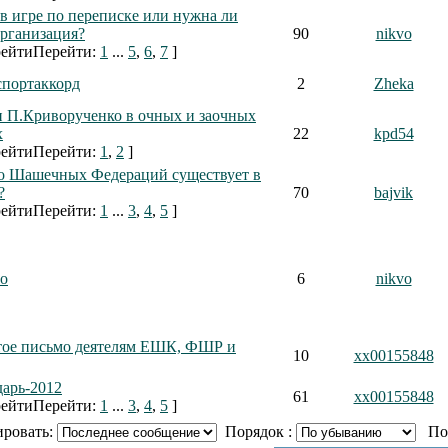
 в игре по переписке или нужна ли
организация?
90
nikvo
Перейти:
1
...
5
,
6
,
7
]
спортаккорд
2
Zheka
и П.Криворученко в очных и заочных
х
22
kpd54
Перейти:
1
,
2
]
о Шашечных Федераций существует в
?
70
bajvik
Перейти:
1
...
3
,
4
,
5
]
о
6
nikvo
ое письмо деятелям ЕШК, ФШР и
10
xx00155848
арь-2012
61
xx00155848
Перейти:
1
...
3
,
4
,
5
]
ировать:
Порядок :
Пока