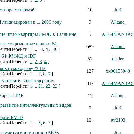
Перейти:
1
,
2
,
3
]
 пора меняться!
10
Juri
иквидирован в ... 2006 году
9
Alkand
ие штаб-квартиры FMJD в Таллинне
5
ALGIMANTAS
и за современные шашки 64
689
Alkand
Перейти:
1
...
44
,
45
,
46
]
я-64 ФМЖД и IDF
57
chaler
Перейти:
1
,
2
,
3
,
4
]
ы к руководству ФШР
127
xx00155848
Перейти:
1
...
7
,
8
,
9
]
самостоятельная федерация
337
ALGIMANTAS
Перейти:
1
...
21
,
22
,
23
]
мира от IDF
12
Alkand
 развитие интеллектуальных видов
0
Juri
тории FMJD
104
stv2103
Перейти:
1
...
5
,
6
,
7
]
тремится к признанию МОК
5
Juri