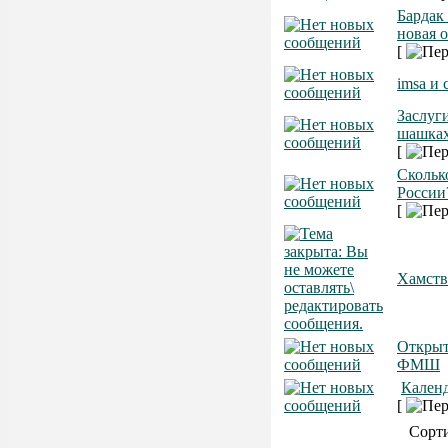
Бардак
новая 
[
imsa и 
Заслуг
шашка
[
Скольк
России
[
Хамств
Открыт
ФМШ
Календ
[
Сорт