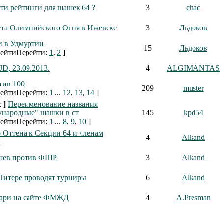
йти рейтинги для шашек 64 ?
3
chac
ета Олимпийского Огня в Ижевске
3
Льдоков
 в Удмуртии
15
Льдоков
Перейти:
1
,
2
]
D, 23.09.2013.
4
ALGIMANTAS
тив 100
209
muster
Перейти:
1
...
12
,
13
,
14
]
 ]
Переименование названия
народные" шашки в ст
145
kpd54
Перейти:
1
...
8
,
9
,
10
]
 Оттена к Секции 64 и членам
4
Alkand
Д
шев против ФШР
3
Alkand
Питере проводят турниры
6
Alkand
ари на сайте ФМЖД
4
A.Presman