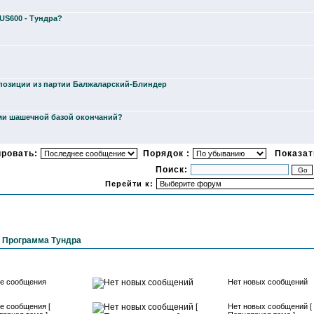
US600 - Тундра?
позиции из партии Балжаларский-Блиндер
-ми шашечной базой окончаний?
ировать:
Порядок :
Показать
Поиск:
Перейти к:
»
Программа Тундра
е сообщения
Нет новых сообщений
е сообщения [
Нет новых сообщений [