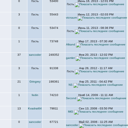
0
Гость
53400
Июнь 16, 2013 - 12:01 PM
Гость
3
Гость
55443
Июнь 12, 2013 - 02:03 PM
vicnaum
0
Гость
53474
Июнь 11, 2013 - 08:36 PM
Гость
1
Гость
73748
Мар 17, 2013 - 07:30 AM
Alkand
37
sancoder
249352
Фев 20, 2013 - 12:02 PM
gamlet
3
Гость
91338
Апр 26, 2012 - 11:17 AM
Гость
21
Gringrey
198361
Апр 25, 2011 - 04:42 PM
NS
1
fedin
74210
Нояб 14, 2009 - 11:11 AM
Second
13
Kvadrat64
79811
Сен 13, 2008 - 03:50 PM
MiG
0
sancoder
67721
Май 02, 2006 - 11:25 AM
sancoder