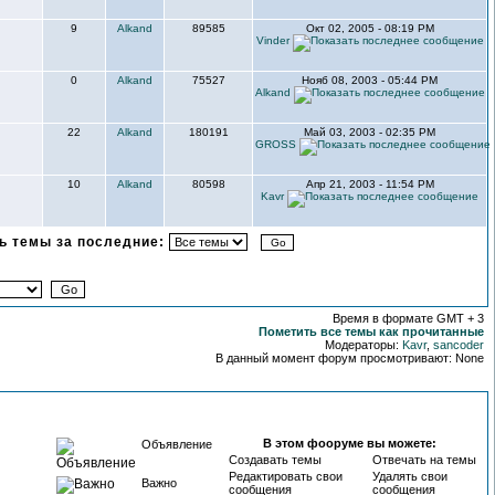
9
Alkand
89585
Окт 02, 2005 - 08:19 PM
Vinder
0
Alkand
75527
Нояб 08, 2003 - 05:44 PM
Alkand
22
Alkand
180191
Май 03, 2003 - 02:35 PM
GROSS
10
Alkand
80598
Апр 21, 2003 - 11:54 PM
Kavr
 темы за последние:
Время в формате GMT + 3
Пометить все темы как прочитанные
Модераторы:
Kavr
,
sancoder
В данный момент форум просмотривают: None
В этом фооруме вы можете:
Объявление
Создавать темы
Отвечать на темы
Редактировать свои
Удалять свои
Важно
сообщения
сообщения