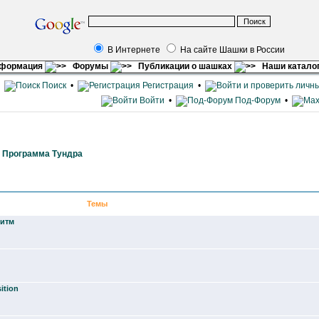
В Интернете
На сайте Шашки в России
нформация
Форумы
Публикации о шашках
Наши катало
•
Поиск
•
Регистрация
•
Войти
•
Под-Форум
•
»
Программа Тундра
Темы
ритм
ition