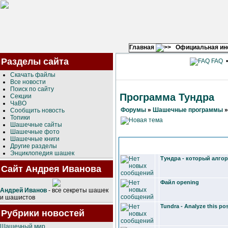
Главная
Официальная и
Разделы сайта
FAQ
Скачать файлы
Все новости
Поиск по сайту
Программа Тундра
Секции
ЧаВО
Форумы
»
Шашечные программы
Сообщить новость
Топики
Шашечные сайты
Шашечные фото
Шашечные книги
Другие разделы
Энциклопедия шашек
Тундра - который алго
Сайт Андрея Иванова
Файл opening
Андрей Иванов
- все секреты шашек
и шашистов
Tundra - Analyze this pos
Рубрики новостей
Шашечный мир