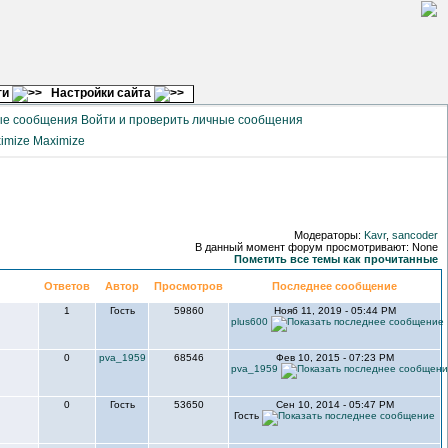
ги
Настройки сайта
Войти и проверить личные сообщения
Maximize
Модераторы:
Kavr
,
sancoder
В данный момент форум просмотривают: None
Пометить все темы как прочитанные
Ответов
Автор
Просмотров
Последнее сообщение
1
Гость
59860
Нояб 11, 2019 - 05:44 PM
plus600
0
pva_1959
68546
Фев 10, 2015 - 07:23 PM
pva_1959
0
Гость
53650
Сен 10, 2014 - 05:47 PM
Гость