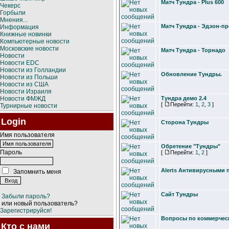
Mатч Тундра - Plus 600
Чекерс
Горбыли
Мнения...
Mатч Тундра - Эдэон-п
Информация
Книжные новинки
Компьютерные новости
Московские новости
Mатч Тундра - Торнадо
Новости
Новости EDC
Новости из Голландии
Обновление Тундры.
Новости из Польши
Новости из США
Новости Израиля
Новости ФМЖД
Тундра демо 2.4
[
Перейти:
1
,
2
,
3
]
Турнирные новости
Login
Cторона Тундры
Имя пользователя
Обретение "Тундры"
Пароль
[
Перейти:
1
,
2
]
Alerts Антивирусными
Запомнить меня
Сайт Тундры
Забыли пароль?
или новый пользователь?
Зарегистрируйся!
Вопросы по коммерческ
Кто с нами