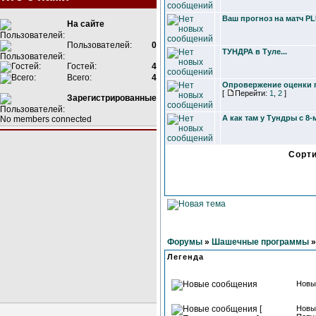
Ваш прогноз на матч PL
На сайте
Пользователей:
0
ТУНДРА в Туле...
Гостей:
4
Всего:
4
Опровержение оценки 
[
Перейти:
1
,
2
]
Зарегистрированные
А как там у Тундры с 8
No members connected
Сорт
Форумы
»
Шашечные программы
Легенда
Новы
Новы