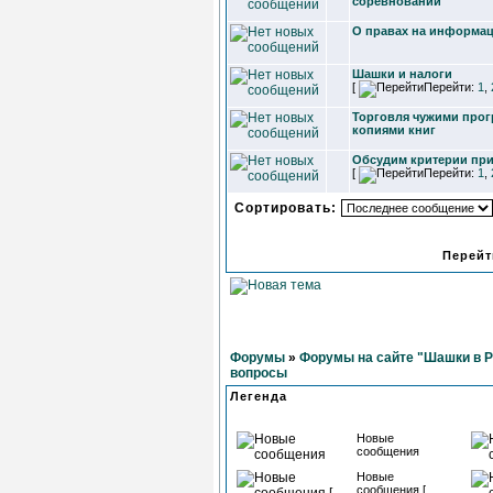
соревнований
О правах на информац
Шашки и налоги
[
Перейти:
1
,
Торговля чужими про
копиями книг
Обсудим критерии при
[
Перейти:
1
,
Сортировать:
Перейт
Форумы
»
Форумы на сайте "Шашки в 
вопросы
Легенда
Новые
сообщения
Новые
сообщения [