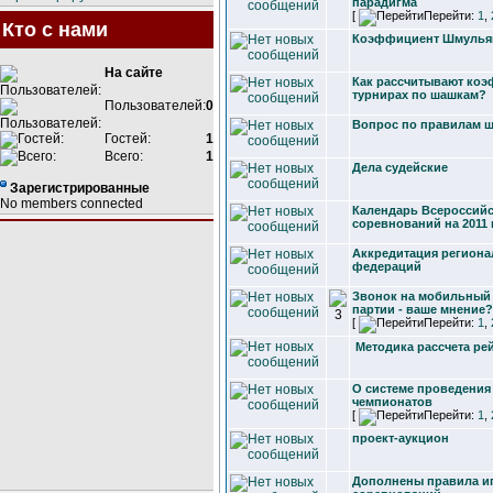
парадигма
[
Перейти:
1
,
Кто с нами
Коэффициент Шмулья
На сайте
Как рассчитывают ко
турнирах по шашкам?
Пользователей:
0
Вопрос по правилам ш
Гостей:
1
Всего:
1
Дела судейские
Зарегистрированные
No members connected
Календарь Всероссий
соревнований на 2011 
Аккредитация регион
федераций
Звонок на мобильный
партии - ваше мнение?
[
Перейти:
1
,
Методика рассчета ре
О системе проведения
чемпионатов
[
Перейти:
1
,
проект-аукцион
Дополнены правила и