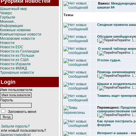
Рубрики новостей
Важно:
Международны
шашках 64
Шашечный мир
Чекерс
Темы
Горбыли
Мнения...
Сводные правила шаш
Информация
Книжные новинки
Компьютерные новости
Обсудим швейцарскую
Московские новости
[
Перейти:
1
,
Новости
Новости EDC
О новой таблице жер
Новости из Голландии
[
Перейти:
1
.
Новости из Польши
Новости из США
Уголок судьи.
Новости Израиля
Новости ФМЖД
Помощь начинающему 
Турнирные новости
[
Перейти:
1
,
Login
Шашки и хоздеятельно
[
Перейти:
1
,
Имя пользователя
Тюмень ищет тренеро
Пароль
Перемещено:
Предлож
совершенствовнии сай
Запомнить меня
[
Перейти:
1
,
Как лучше построить р
форума
Забыли пароль?
или новый пользователь?
Интернет и шашки - но
Зарегистрируйся!