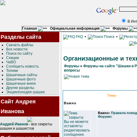
В Ин
Главная
Официальная информация
Форумы
Разделы сайта
FAQ
•
Поиск
•
Скачать файлы
Все новости
Поиск по сайту
Организационные и тех
Секции
ЧаВО
Форумы
»
Форумы на сайте "Шашки в 
Сообщить новость
вопросы
Топики
Шашечные сайты
Шашечные фото
Шашечные книги
Другие разделы
Энциклопедия шашек
Темы
Сайт Андрея
Важно
Иванова
Важно:
Правила повед
Форуме:
Андрей Иванов
- все секреты
шашек и шашистов