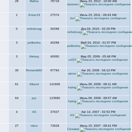
28
Malina
78718
Июнь 23, 2012 - 10:00 AM
dammen
1
Алекс19
27574
Июль 23, 2011 - 09:43 AM
Juri
0
nefedovag
30298
Дек 04, 2010 - 02:29 PM
nefedovag
3
pelikesha
40288
Май 04, 2010 - 01:57 PM
pelikesha
3
Aleksej
40060
Мар 05, 2009 - 05:48 PM
uvf25
30
Romantik60
97784
Авг 26, 2008 - 04:13 PM
alemo
61
Alkand
141606
Июнь 06, 2008 - 09:11 AM
halmg
64
рус
123680
Июнь 06, 2008 - 08:57 AM
halmg
4
AS
37637
Авг 14, 2007 - 02:53 PM
AS
27
nikvo
73628
Июнь 15, 2007 - 09:41 PM
Сильвер