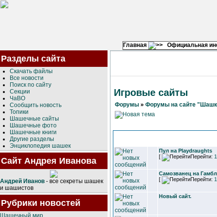
Главная
Официальная и
Разделы сайта
Скачать файлы
Все новости
Поиск по сайту
Игровые сайты
Секции
ЧаВО
Форумы
»
Форумы на сайте "Шашк
Сообщить новость
Топики
Шашечные сайты
Шашечные фото
Шашечные книги
Другие разделы
Энциклопедия шашек
Пул на Playdraughts
[
Перейти:
1
Сайт Андрея Иванова
Самозванец на Гамб
[
Перейти:
1
Андрей Иванов
- все секреты шашек
и шашистов
Новый сайт.
Рубрики новостей
Шашечный мир