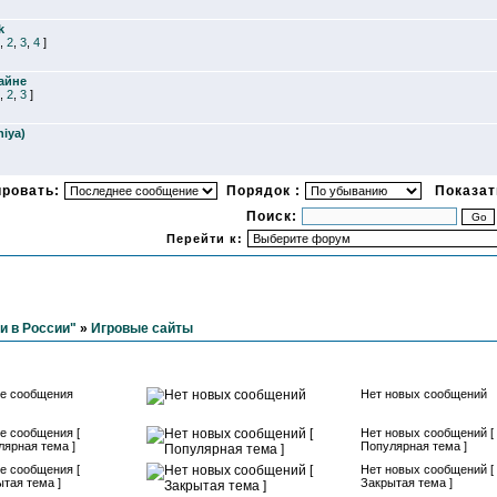
k
,
2
,
3
,
4
]
айне
,
2
,
3
]
niya)
ировать:
Порядок :
Показать
Поиск:
Перейти к:
и в России"
»
Игровые сайты
е сообщения
Нет новых сообщений
е сообщения [
Нет новых сообщений [
лярная тема ]
Популярная тема ]
е сообщения [
Нет новых сообщений [
тая тема ]
Закрытая тема ]