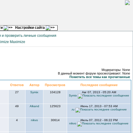
ги
Настройки сайта
 и проверить личные сообщения
Maximize
Модераторы: None
В данный момент форум просмотривают: None
Пометить все темы как прочитанные
Ответов
Автор
Просмотров
Последнее сообщение
27
Symix
104128
Авг 07, 2013 - 05:20 AM
Symix
49
Alkand
125623
Июнь 17, 2013 - 07:53 AM
.ru
4
nikvo
30614
Июль 07, 2012 - 06:22 PM
nikvo