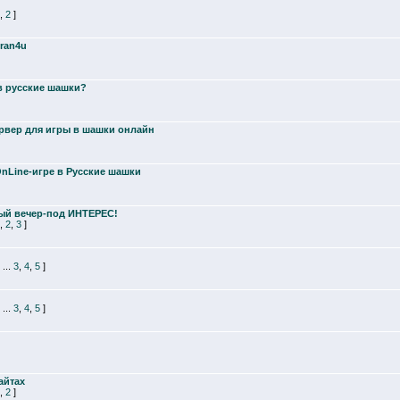
,
2
]
ran4u
в русские шашки?
рвер для игры в шашки онлайн
nLine-игре в Русские шашки
ый вечер-под ИНТЕРЕС!
,
2
,
3
]
...
3
,
4
,
5
]
...
3
,
4
,
5
]
айтах
,
2
]