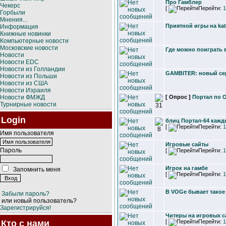
Про Гамблер
Чекерс
[
Перейти:
1
Горбыли
Мнения...
Приятной игры на kat
Информация
Книжные новинки
Компьютерные новости
Московские новости
Где можно поиграть 
Новости
Новости EDC
Новости из Голландии
GAMBITER: новый се
Новости из Польши
Новости из США
Новости Израиля
Новости ФМЖД
[ Опрос ]
Портал по O
Турнирные новости
Login
блиц Портал-64 кажд
[
Перейти:
1
Имя пользователя
Игровые сайты
Пароль
[
Перейти:
1
Игрок на гамбе
Запомнить меня
[
Перейти:
1
В VOGе бывает такое
Забыли пароль?
или новый пользователь?
Зарегистрируйся!
Читеры на игровых с
Кто с нами
[
Перейти:
1