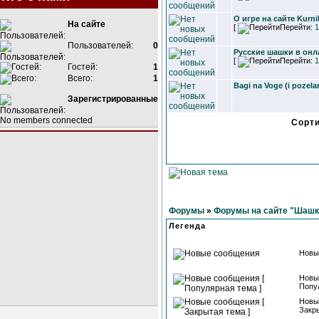
О игре на сайте Kurni
На сайте
[
Перейти:
1
Пользователей:
0
Русские шашки в онл
[
Перейти:
1
Гостей:
1
Всего:
1
Bagi na Voge (i pozela
Зарегистрированные
No members connected
Сорт
Форумы
»
Форумы на сайте "Шашк
Легенда
Новы
Новы
Попу
Новы
Закры