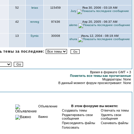
52
letas
115459
Янв 30, 2006 - 03:19 AM
Jury
42
renreg
97436
Апр 20, 2005 - 06:37 AM
alemo
13
Symix
30008
Июль 12, 2004 - 08:19 AM
shura
 темы за последние:
Время в формате GMT + 3
Пометить все темы как прочитанные
Модераторы: None
В данный момент форум просмотривают: None
В этом фооруме вы можете:
Объявление
Создавать темы
Отвечать на темы
Редактировать свои
Удалять свои
Важно
сообщения
сообщения
Присоединять файлы
Скачивать файлы
Голосовать