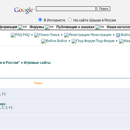
В Интернете
На сайте Шашки в России
нформация
Форумы
Публикации о шашках
Наши катало
FAQ
•
Поиск
•
Регистрация
•
Войти
Войти
•
Под-Форум
•
и в России"
»
Игровые сайты
Темы
,
2
]
лере
,
2
,
3
,
4
]