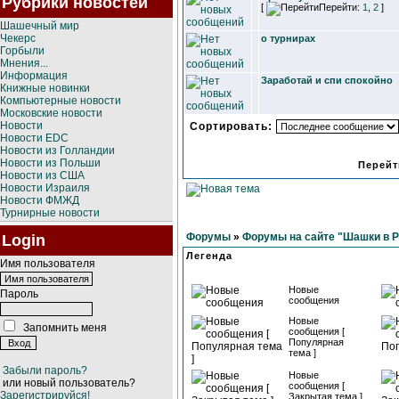
Рубрики новостей
[
Перейти:
1
,
2
]
Шашечный мир
Чекерс
о турнирах
Горбыли
Мнения...
Информация
Заработай и спи спокойно
Книжные новинки
Компьютерные новости
Московские новости
Новости
Сортировать:
Новости EDC
Новости из Голландии
Новости из Польши
Перейт
Новости из США
Новости Израиля
Новости ФМЖД
Турнирные новости
Форумы
»
Форумы на сайте "Шашки в 
Login
Легенда
Имя пользователя
Новые
Пароль
сообщения
Новые
Запомнить меня
сообщения [
Популярная
тема ]
Забыли пароль?
Новые
или новый пользователь?
сообщения [
Зарегистрируйся!
Закрытая тема ]