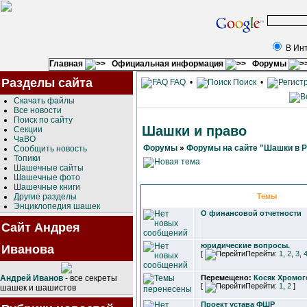
В Ин
Главная
Официальная информация
Форумы
Разделы сайта
FAQ
•
Поиск
•
Скачать файлы
Все новости
Поиск по сайту
Шашки и право
Секции
ЧаВО
Форумы
»
Форумы на сайте "Шашки в 
Сообщить новость
Топики
Шашечные сайты
Шашечные фото
Шашечные книги
Другие разделы
Темы
Энциклопедия шашек
О финансовой отчетности
Сайт Андрея
юридические вопросы.
Иванова
[
Перейти:
1
,
2
,
3
,
Андрей Иванов
- все секреты
Перемещено:
Косяк Хромог
[
Перейти:
1
,
2
]
шашек и шашистов
Проект устава ФШР