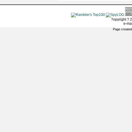
?opyright ? 2
e-ma
Page created