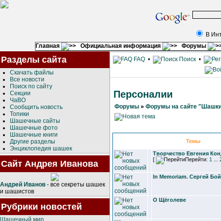
В Ин
Главная
Официальная информация
Форумы
Разделы сайта
FAQ
•
Поиск
•
Скачать файлы
Все новости
Поиск по сайту
Персоналии
Секции
ЧаВО
Форумы
»
Форумы на сайте "Шашки
Сообщить новость
Топики
Шашечные сайты
Шашечные фото
Шашечные книги
Другие разделы
Темы
Энциклопедия шашек
Творчество Евгения Ко
[
Перейти:
1
...
Сайт Андрея Иванова
In Memoriam. Сергей Бо
Андрей Иванов
- все секреты шашек
и шашистов
О Щёголеве
Рубрики новостей
Шашечный мир