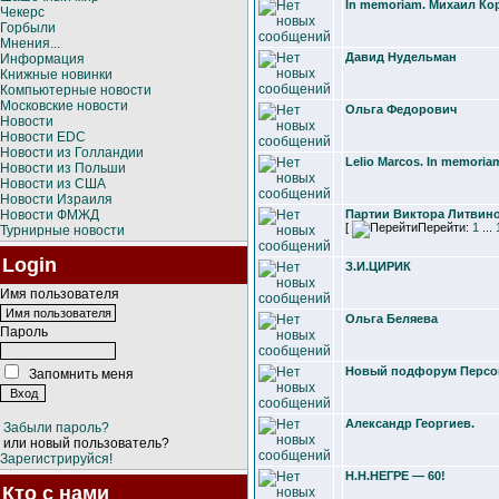
In memoriam. Михаил Ко
Чекерс
Горбыли
Мнения...
Давид Нудельман
Информация
Книжные новинки
Компьютерные новости
Московские новости
Ольга Федорович
Новости
Новости EDC
Новости из Голландии
Lelio Marcos. In memoria
Новости из Польши
Новости из США
Новости Израиля
Новости ФМЖД
Партии Виктора Литвин
[
Перейти:
1
...
Турнирные новости
Login
З.И.ЦИРИК
Имя пользователя
Ольга Беляева
Пароль
Новый подфорум Персо
Запомнить меня
Александр Георгиев.
Забыли пароль?
или новый пользователь?
Зарегистрируйся!
Н.Н.НЕГРЕ — 60!
Кто с нами