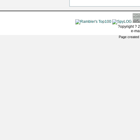
?opyright ? 2
e-ma
Page created