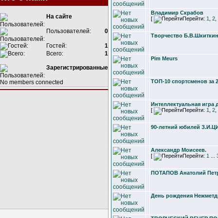
Владимир Скрабов
На сайте
[
Перейти:
1
,
2
,
Пользователей:
0
Творчество Б.В.Шкитки
Гостей:
1
Всего:
1
Pim Meurs
Зарегистрированные
ТОП-10 спортсменов за 2
No members connected
Интеллектуальная игра 
[
Перейти:
1
,
2
,
90-летний юбилей З.И.
Александр Моисеев.
[
Перейти:
1
...
ПОТАПОВ Анатолий Пет
День рождения Нежмет