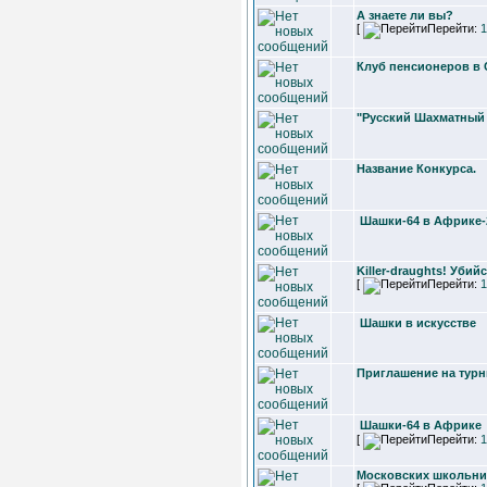
А знаете ли вы?
[
Перейти:
1
Клуб пенсионеров в
"Русский Шахматный
Название Конкурса.
Шашки-64 в Африке-
Killer-draughts! Уби
[
Перейти:
1
Шашки в искусстве
Приглашение на турн
Шашки-64 в Африке
[
Перейти:
1
Московских школьни