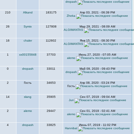
dropash
210
Alkand
183175
Апр 03, 2021 - 06:39 PM
Zheka
26
Symix
127808
Мар 29, 2021 - 08:09 AM
ALGIMANTAS
16
chaler
112602
Янв 15, 2021 - 08:30 PM
ALGIMANTAS
1
xx00155848
37703
Июнь 27, 2020 - 07:05 AM
alemo
0
dropash
33011
Май 09, 2020 - 09:43 PM
dropash
2
Гость
34653
Апр 08, 2020 - 03:24 PM
Гость
14
slang
35905
Сен 07, 2019 - 09:04 AM
Juri
2
alemo
29447
Сен 01, 2019 - 02:41 AM
alemo
4
dropash
33825
Июнь 07, 2019 - 11:02 PM
Hannibal