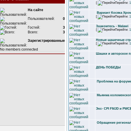
[
Перейти:
1
На сайте
Вариант Косяка Хро
[
Перейти:
1
Пользователей:
0
Знакомтесь - Malawi
Гостей:
3
[
Перейти:
1
Всего:
3
Новые шашечные ст
Зарегистрированные
[
Перейти:
1
No members connected
Шашки и авторское 
ДЕНЬ ПОБЕДЫ
Проблема на форум
Мьянма коломенског
Экс- CPI FMJD и PWCE-
Обращение регионал