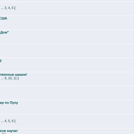
...
3
,
4
,
5
]
 США
 Дом"
2
йственные шашки!
...
9
,
10
,
11
]
ир по Пулу
...
4
,
5
,
6
]
ков научат