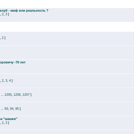
клуб - миф или реальность ?
,
2
,
3
]
,
2
]
ровичу -70 лет
,
2
,
3
,
4
]
...
1205
,
1206
,
1207
]
...
93
,
94
,
95
]
а "шашки"
,
2
,
3
]