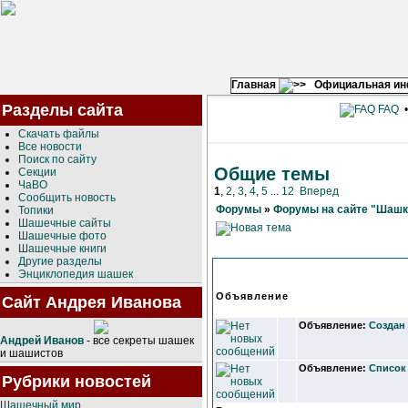
Главная
Официальная и
Разделы сайта
FAQ
Скачать файлы
Все новости
Поиск по сайту
Общие темы
Секции
ЧаВО
1
,
2
,
3
,
4
,
5
...
12
Вперед
Сообщить новость
Форумы
»
Форумы на сайте "Шашк
Топики
Шашечные сайты
Шашечные фото
Шашечные книги
Другие разделы
Энциклопедия шашек
Объявление
Сайт Андрея Иванова
Объявление:
Создан
Андрей Иванов
- все секреты шашек
и шашистов
Объявление:
Список 
Рубрики новостей
Шашечный мир