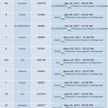
66
Kvadrat
255078
Дек 16, 2017 - 08:54 PM
ALGIMANTAS
9
Symix
51808
Дек 08, 2017 - 03:44 AM
alemo
0
ALGIMANTAS
39889
Окт 04, 2017 - 07:02 AM
ALGIMANTAS
7
alemo
38995
Июль 02, 2017 - 11:48 AM
Aleko
9
Symix
55245
Июнь 26, 2017 - 05:22 AM
Symix
163
Juri
294758
Июнь 13, 2017 - 04:49 PM
Juri
5
Alkand
54944
Июнь 08, 2017 - 02:57 PM
Umka
1
Symix
48902
Апр 29, 2017 - 10:28 PM
Symix
79
Juri
237470
Апр 04, 2017 - 10:04 PM
Symix
20
dropash
139377
Мар 26, 2017 - 05:30 PM
dropash