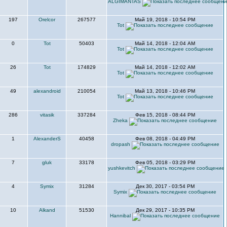
ALGIMANTAS
197
Orelcor
267577
Май 19, 2018 - 10:54 PM
Tot
0
Tot
50403
Май 14, 2018 - 12:04 AM
Tot
26
Tot
174829
Май 14, 2018 - 12:02 AM
Tot
49
alexandroid
210054
Май 13, 2018 - 10:46 PM
Tot
286
vitasik
337284
Фев 15, 2018 - 08:44 PM
Zheka
1
AlexanderS
40458
Фев 08, 2018 - 04:49 PM
dropash
7
gluk
33178
Фев 05, 2018 - 03:29 PM
yushkevitch
4
Symix
31284
Дек 30, 2017 - 03:54 PM
Symix
10
Alkand
51530
Дек 29, 2017 - 10:35 PM
Hannibal