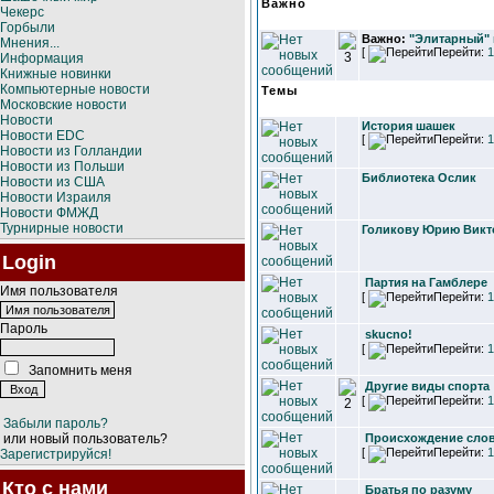
Важно
Чекерс
Горбыли
Важно:
"Элитарный" 
Мнения...
[
Перейти:
1
Информация
Книжные новинки
Компьютерные новости
Темы
Московские новости
Новости
История шашек
Новости EDC
[
Перейти:
1
Новости из Голландии
Новости из Польши
Библиотека Ослик
Новости из США
Новости Израиля
Новости ФМЖД
Турнирные новости
Голикову Юрию Викто
Login
Партия на Гамблере
Имя пользователя
[
Перейти:
1
Пароль
skucno!
[
Перейти:
1
Запомнить меня
Другие виды спорта
[
Перейти:
1
Забыли пароль?
или новый пользователь?
Происхождение слов
[
Перейти:
1
Зарегистрируйся!
Кто с нами
Братья по разуму