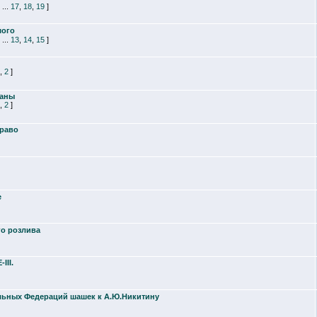
...
17
,
18
,
19
]
мого
...
13
,
14
,
15
]
,
2
]
раны
,
2
]
право
е
о розлива
III.
ьных Федераций шашек к А.Ю.Никитину