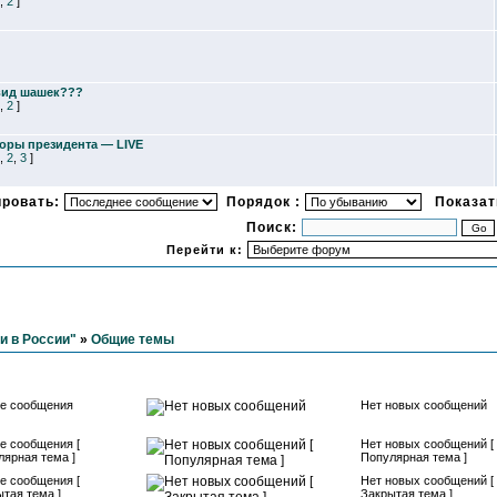
,
2
]
 вид шашек???
,
2
]
оры президента — LIVE
,
2
,
3
]
ировать:
Порядок :
Показать
Поиск:
Перейти к:
и в России"
»
Общие темы
е сообщения
Нет новых сообщений
е сообщения [
Нет новых сообщений [
лярная тема ]
Популярная тема ]
е сообщения [
Нет новых сообщений [
тая тема ]
Закрытая тема ]