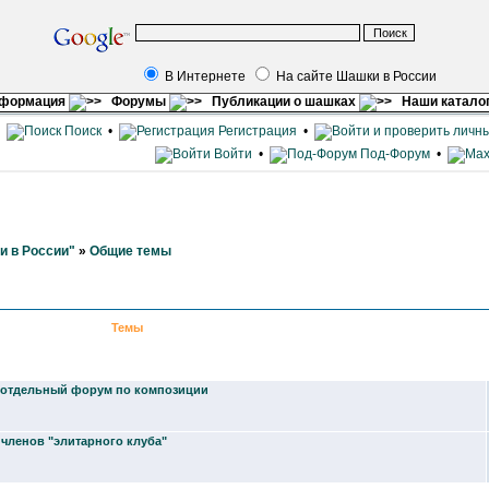
В Интернете
На сайте Шашки в России
нформация
Форумы
Публикации о шашках
Наши катало
•
Поиск
•
Регистрация
•
Войти
•
Под-Форум
•
и в России"
»
Общие темы
Темы
 отдельный форум по композиции
членов "элитарного клуба"