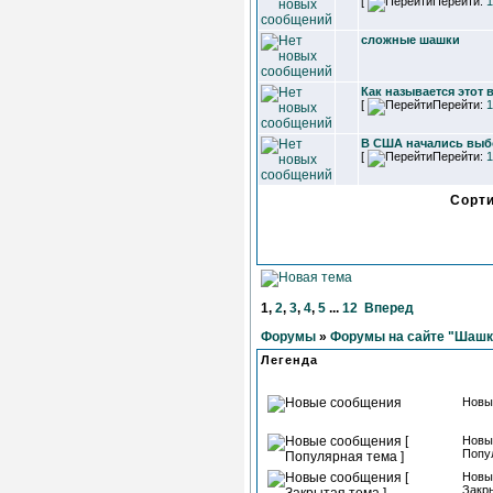
[
Перейти:
1
сложные шашки
Как называется этот
[
Перейти:
1
В США начались выб
[
Перейти:
1
Сорт
1
,
2
,
3
,
4
,
5
...
12
Вперед
Форумы
»
Форумы на сайте "Шашк
Легенда
Новы
Новы
Попу
Новы
Закры