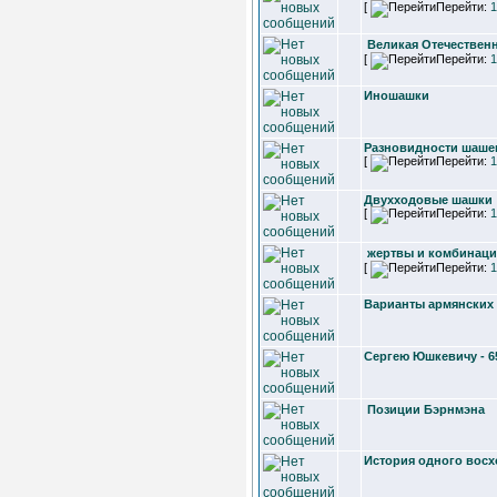
[
Перейти:
1
Великая Отечествен
[
Перейти:
1
Иношашки
Разновидности шаше
[
Перейти:
1
Двухходовые шашки
[
Перейти:
1
жертвы и комбинаци
[
Перейти:
1
Варианты армянских
Сергею Юшкевичу - 65
Позиции Бэрнмэна
История одного восх