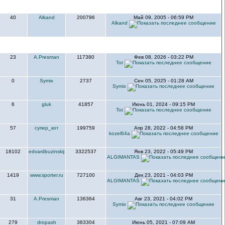
40
Alkand
200796
Май 09, 2005 - 06:59 PM
Alkand
23
A.Presman
117380
Фев 08, 2026 - 03:22 PM
Tot
0
Symix
2737
Сен 05, 2025 - 01:28 AM
Symix
6
gluk
41857
Июнь 01, 2024 - 09:15 PM
Tot
57
супер_кот
199759
Апр 28, 2022 - 04:58 PM
kozel64a
18102
edvardbuzinskij
3322537
Янв 23, 2022 - 05:49 PM
ALGIMANTAS
1419
www.sporter.ru
727100
Дек 23, 2021 - 04:03 PM
ALGIMANTAS
31
A.Presman
136364
Авг 23, 2021 - 04:02 PM
Symix
279
dropash
383304
Июнь 05, 2021 - 07:09 AM