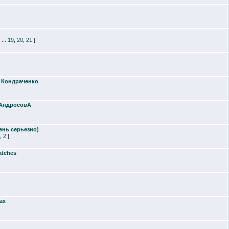
...
19
,
20
,
21
]
я Кондраченко
 АндросовА
ень серьезно)
,
2
]
atches
ах