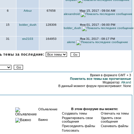
6
Arbuz
67658
Мар 15, 2017 - 09:04 AM
alexandroid
15
bolder_dush
128306
Фев 01, 2017 - 06:00 PM
bolder_dush
31
stv2103
164953
Янв 31, 2017 - 08:17 PM
alemo
 темы за последние:
Время в формате GMT + 3
Пометить все темы как прочитанные
Модератор:
Alkand
В данный момент форум просмотривают: None
В этом фооруме вы можете:
Объявление
Создавать темы
Отвечать на темы
Редактировать свои
Удалять свои
Важно
сообщения
сообщения
Присоединять файлы
Скачивать файлы
Голосовать