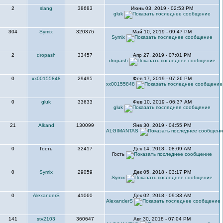
2
slang
38683
Июнь 03, 2019 - 02:53 PM
gluk
304
Symix
320376
Май 10, 2019 - 09:47 PM
Symix
2
dropash
33457
Апр 27, 2019 - 07:01 PM
dropash
0
xx00155848
29495
Фев 17, 2019 - 07:26 PM
xx00155848
0
gluk
33633
Фев 10, 2019 - 06:37 AM
gluk
21
Alkand
130099
Янв 30, 2019 - 04:55 PM
ALGIMANTAS
0
Гость
32417
Дек 14, 2018 - 08:09 AM
Гость
0
Symix
29059
Дек 05, 2018 - 03:17 PM
Symix
0
AlexanderS
41060
Дек 02, 2018 - 09:33 AM
AlexanderS
141
stv2103
360647
Авг 30, 2018 - 07:04 PM