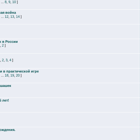
...
8
,
9
,
10
]
ная война
...
12
,
13
,
14
]
к в России
,
2
]
,
2
,
3
,
4
]
и в практической игре
...
18
,
19
,
20
]
 шашек
 лет!
ождения.