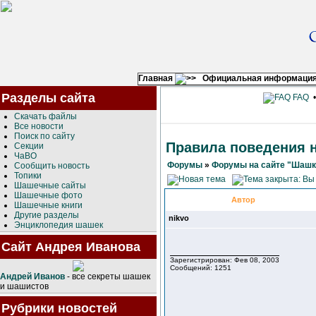
Главная
Официальная информаци
Разделы сайта
FAQ
Скачать файлы
Все новости
Поиск по сайту
Правила поведения 
Секции
ЧаВО
Форумы
»
Форумы на сайте "Шашк
Сообщить новость
Топики
Шашечные сайты
Шашечные фото
Автор
Шашечные книги
Другие разделы
nikvo
Энциклопедия шашек
Сайт Андрея Иванова
Зарегистрирован: Фев 08, 2003
Сообщений: 1251
Андрей Иванов
- все секреты шашек
и шашистов
Рубрики новостей