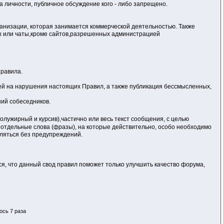
а личности, публичное обсуждение кого - либо запрещено.
ганизации, которая занимается коммерческой деятельностью. Также
мы или чаты,кроме сайтов,разрешенных администрацией
равила.
й на нарушения настоящих Правил, а также публикация бессмысленных,
ий собеседников.
ужирный и курсив),частично или весь текст сообщения, с целью
 отдельные слова (фразы), на которые действительно, особо необходимо
ляться без предупреждений.
я, что данный свод правил поможет только улучшить качество форума,
ось 7 раза