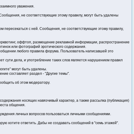
взаимного уважения.
Сообщения, не соответствующие этому правилу, могут быть удалены
ом пересекаться с ней. Сообщения, не соответствующие этому правилу,
верквотинг, оффтоп, размещение рекламной информации, распространение
ртинок или фотографий эротического содержания.
ообщении любого правила форума. Пользователь написавшей это
яет сути дела, и употребление таких слов является нарушением правил
огите” могут быть удалены.
ние составляет раздел - "Другие темы".
сообщить об этом модератору.
содержания носящих навязчивый характер, а также рассылка (публикация)
места общения.
бсуждения личных вопросов пользоваться личными сообщениями.
орую хотите ответить. Дабы не создавать сообщений в "семь этажей".