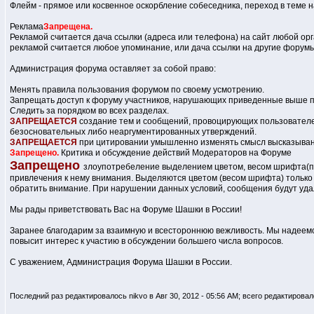
Флейм - прямое или косвенное оскорбление собеседника, переход в теме н
Реклама
Запрещена.
Рекламой считается дача ссылки (адреса или телефона) на сайт любой ор
рекламой считается любое упоминание, или дача ссылки на другие фору
Администрация форума оставляет за собой право:
Менять правила пользования форумом по своему усмотрению.
Запрещать доступ к форуму участников, нарушающих приведенные выше п
Следить за порядком во всех разделах.
ЗАПРЕЩАЕТСЯ
создание тем и сообщений, провоцирующих пользователе
безосновательных либо неаргументированных утверждений.
ЗАПРЕЩАЕТСЯ
при цитировании умышленно изменять смысл высказыван
Запрещено.
Критика и обсуждение действий Модераторов на Форуме
Запрещено
злоупотребеление выделением цветом, весом шрифта(пол
привлечения к нему внимания. Выделяются цветом (весом шрифта) только
обратить внимание. При нарушении данных условий, сообщения будут уда
Мы рады приветствовать Вас на Форуме Шашки в России!
Заранее благодарим за взаимную и всестороннюю вежливость. Мы надеемс
повысит интерес к участию в обсуждении большего числа вопросов.
С уважением, Администрация Форума Шашки в России.
Последний раз редактировалось nikvo в Авг 30, 2012 - 05:56 AM; всего редактировал