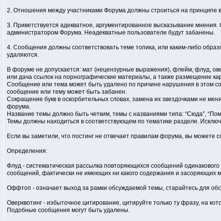
2. Отношения между участниками Форума должны строиться на принципе 
3. Приветствуется адекватное, аргументированное высказывание мнения. 
администратором Форума. Неадекватные пользователи будут забанены.
4. Сообщения должны соответствовать теме топика, или каким-либо образ
удаляются.
В форуме не допускается: мат (нецензурные выражения), флейм, флуд, о
или дача ссылок на порнографические материалы, а также размещение ка
Сообщение или тема может быть удалено по причине нарушения в этом с
сообщение или тему может быть забанен.
Сокращение букв в оскорбительных словах, замена их звездочками не мен
форума.
Название темы должно быть четким, темы с названиями типа: “Сюда”, “Пом
Темы должны находиться в соответствующем по тематике разделе. Исключе
Если вы заметили, что постинг не отвечает правилам форума, вы можете 
Определения:
Флуд - систематическая рассылка повторяющихся сообщений одинакового 
сообщений, фактически не имеющих ни какого содержания и засоряющих 
Оффтоп - означает выход за рамки обсуждаемой темы, старайтесь для о
Оверквотинг - избыточное цитирование, цитируйте только ту фразу, на кот
Подобные сообщения могут быть удалены.