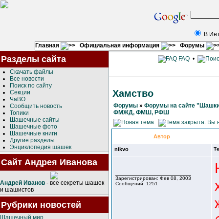
В Ин
Главная
Официальная информация
Форумы
Разделы сайта
FAQ
•
Скачать файлы
Все новости
Поиск по сайту
Хамство
Секции
ЧаВО
Форумы
»
Форумы на сайте "Шашки
Сообщить новость
ФМЖД, ФМШ, РФШ
Топики
Шашечные сайты
Шашечные фото
Шашечные книги
Автор
Другие разделы
Энциклопедия шашек
nikvo
Т
Сайт Андрея Иванова
Зарегистрирован: Фев 08, 2003
Андрей Иванов
- все секреты шашек
Сообщений: 1251
и шашистов
Рубрики новостей
Шашечный мир