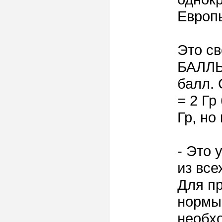
Европы
Это с
БАЛЛЫ:
балл. 
= 2 Гр
Гр, но
- Это
из все
Для п
нормы 
необх