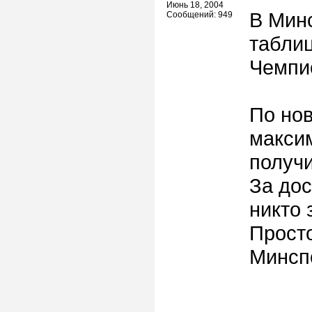
Июнь 18, 2004
В Минс
Сообщений: 949
таблиц
Чемпи
По нов
макси
получи
За дос
никто 
Просто
Минспо