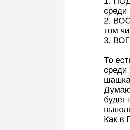
1. ПОД
среди
2. ВОС
том чи
3. ВОГ
То ес
среди 
шашкам
Думаю
будет
выпол
Как в