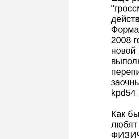
"гросс
дейст
Форма
2008 г
новой
выпол
перепи
заочн
kpd54 
Как б
любят 
ФИЗИ