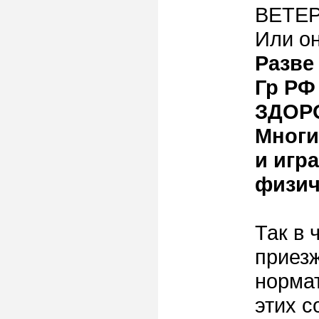
ВЕТЕР
Или о
Разве
Гр РФ
ЗДОР
Многи
и игр
физич
Так в
приез
нормат
этих с