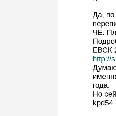
Да, по
перепи
ЧЕ. Пл
Подроб
ЕВСК 2
http:/
Думаю
именно
года.
Но сей
kpd54 