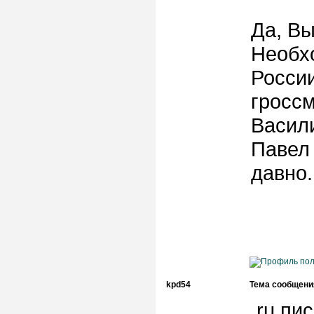
Да, Вы
Необх
России
гросс
Васил
Павел 
давно.
kpd54
Тема сообщени
.ru пис