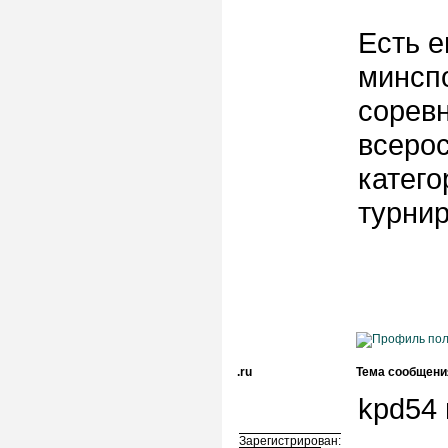
Есть 
минспо
соревн
всеро
катего
турнир
.ru
Тема сообщени
kpd54 
Зарегистрирован: