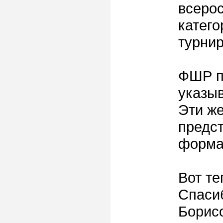
всеро
катего
турнир
ФШР п
указы
Эти ж
предст
форма
Вот те
Спаси
Борисо