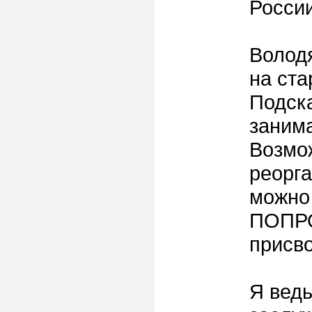
России
Володя
на ст
Подска
заним
Возмож
реорга
можно 
ПОПРО
присв
Я ведь