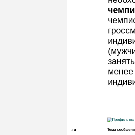
чемпи
чемпио
гроссм
индив
(мужчи
занять
менее 
индив
.ru
Тема сообщени