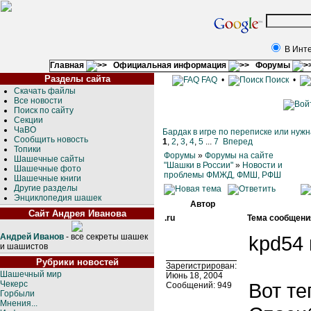
В Инт
Главная
Официальная информация
Форумы
Разделы сайта
FAQ
•
Поиск
•
Скачать файлы
Все новости
Поиск по сайту
Секции
ЧаВО
Бардак в игре по переписке или нуж
Сообщить новость
1
,
2
,
3
,
4
,
5
...
7
Вперед
Топики
Форумы
»
Форумы на сайте
Шашечные сайты
"Шашки в России"
»
Новости и
Шашечные фото
проблемы ФМЖД, ФМШ, РФШ
Шашечные книги
Другие разделы
Энциклопедия шашек
Автор
Сайт Андрея Иванова
.ru
Тема сообщени
Андрей Иванов
- все секреты шашек
kpd54 
и шашистов
Рубрики новостей
Зарегистрирован:
Шашечный мир
Июнь 18, 2004
Чекерс
Вот те
Сообщений: 949
Горбыли
Мнения...