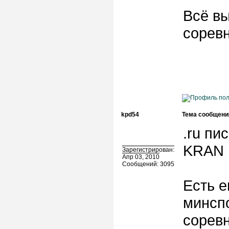
Всё вы
сорев
kpd54
Тема сообщени
.ru пис
KRAN 
Зарегистрирован:
Апр 03, 2010
Сообщений: 3095
Есть 
минспо
соревн