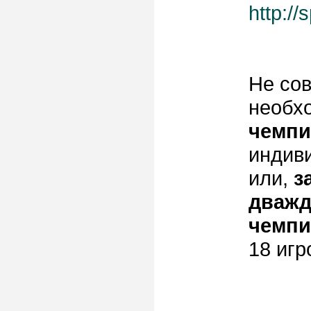
http:/
Не сов
необх
чемпи
индив
или,
з
дважд
чемпи
18 игр