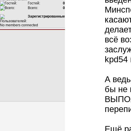
Гостей:
0
Минспо
Всего:
0
Зарегистрированные
касают
No members connected
делает
всё в
заслу
kpd54 
А ведь
бы не
ВЫПОЛ
переп
Ещё р