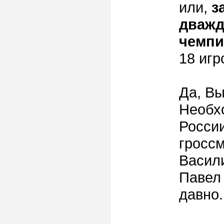
или,
з
дважд
чемпи
18 игр
Да, Вы
Необх
России
гросс
Васил
Павел 
давно.