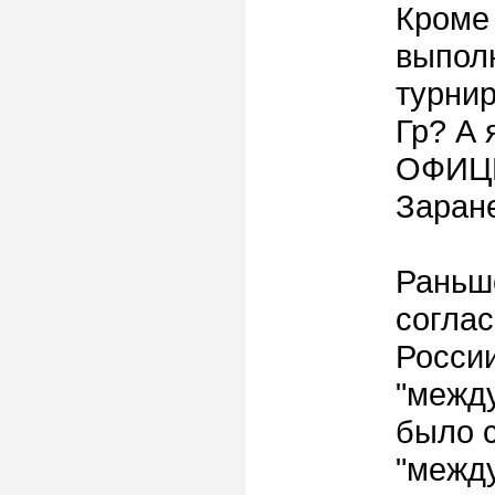
Кроме 
выпол
турни
Гр? А
ОФИЦ
Заране
Раньше
соглас
России
"между
было с
"межд