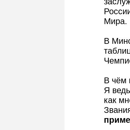
заслу
Росси
Мира.
В Минс
таблиц
Чемпи
В чём 
Я ведь
как мн
Звани
приме