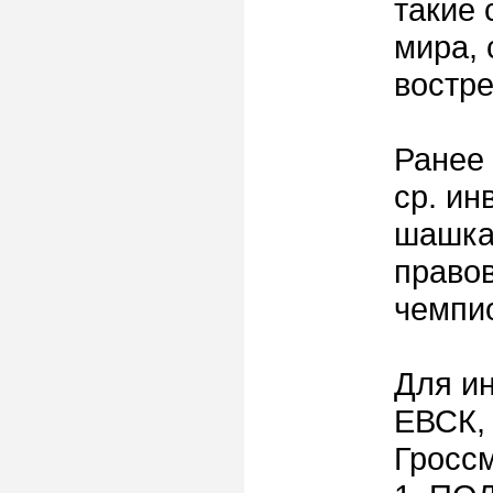
такие 
мира,
востр
Ранее
ср. ин
шашка
правов
чемпи
Для ин
ЕВСК, 
Гросс