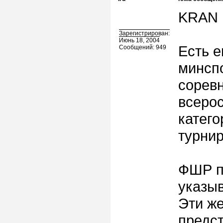
KRAN 
Зарегистрирован:
Июнь 18, 2004
Есть 
Сообщений: 949
минспо
соревн
всеро
катего
турнир
ФШР п
указы
Эти ж
предст