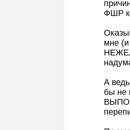
причи
ФШР к
Оказы
мне (и
НЕЖЕЛ
надум
А ведь
бы не
ВЫПОЛ
переп