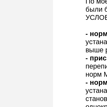
По мо
были 
УСЛОВ
- нор
устан
выше 
- при
переп
норм 
- норм
устана
стано
однок