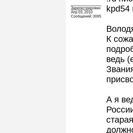
kpd54 
Зарегистрирован:
Апр 03, 2010
Сообщений: 3095
Володя
К сожа
подро
ведь (
Звани
присв
А я ве
России
старая
должно