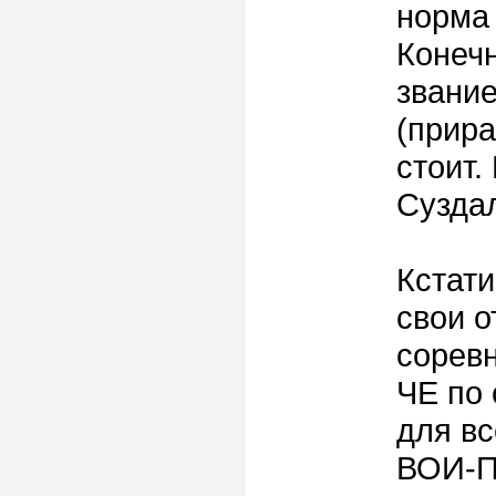
норма
Конечн
звание
(прира
стоит.
Суздал
Кстати
свои 
соревн
ЧЕ по
для вс
ВОИ-П