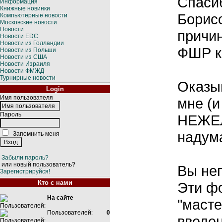
Спаси
Информация
Книжные новинки
Борисо
Компьютерные новости
Московские новости
Новости
причи
Новости EDC
Новости из Голландии
ФШР к
Новости из Польши
Новости из США
Новости Израиля
Новости ФМЖД
Турнирные новости
Оказы
Login
Имя пользователя
мне (и
Пароль
НЕЖЕЛ
надум
Запомнить меня
Забыли пароль?
или новый пользователь?
Вы не
Зарегистрируйся!
Кто с нами
Эти ф
На сайте
"масте
Пользователей:
0
введе