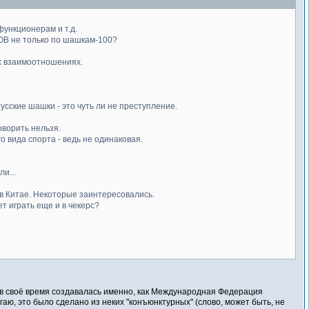
функционерам и т.д.
В не только по шашкам-100?
их взаимоотношениях.
усские шашки - это чуть ли не преступление.
оворить нельзя.
 вида спорта - ведь не одинаковая.
и...
 в Китае. Некоторые заинтересовались.
ет играть еще и в чекерс?
Д в своё время создавалась именно, как Международная Федерация
аю, это было сделано из неких "конъюнктурных" (слово, может быть, не