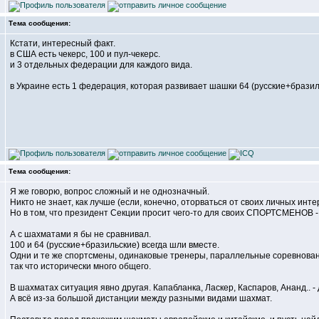
Тема сообщения:
Кстати, интересный факт.
в США есть чекерс, 100 и пул-чекерс.
и 3 отдельных федерации для каждого вида.
в Украине есть 1 федерация, которая развивает шашки 64 (русские+бразильск
Тема сообщения:
Я же говорю, вопрос сложный и не однозначный.
Никто не знает, как лучше (если, конечно, оторваться от своих личных инте
Но в том, что президент Секции просит чего-то для своих СПОРТСМЕНОВ - 
А с шахматами я бы не сравнивал.
100 и 64 (русские+бразильские) всегда шли вместе.
Одни и те же спортсмены, одинаковые тренеры, параллельные соревнов
так что исторически много общего.
В шахматах ситуация явно другая. Капабланка, Ласкер, Каспаров, Ананд.. -
А всё из-за большой дистанции между разными видами шахмат.