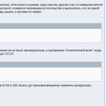
голы), сели играть в шашки, одну партию, другую и вот я совершаю взятие
русского), появился переводчик из посольства и выяснилось, что за одной
ды шашек, я русские он чекерс.
нение их не было эволюционным, а проявление "политической воли", когда
ра" СССР.
?
 по 64 и 100, вплоть до призывов форумчан привлечь прокуратуру.