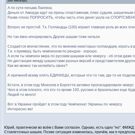
Juri писал(а):
А по сути письма Лангина.
Деньги от Аккорда идут на призы спортсменам, плюс судьям, шашечным 
Разве плохо ПОПРОСИТЬ, чтобы часть этих денег ушла на СПОРТСМЕНО
Вопрос не простой. Т.к. Голландцы (100) играют главную роль во всех эт
Но так явно игнорировать Другие шашки тоже нельзя.
Создаётся впечатление, что по мнению некоторых голландцев, играть в р
Т.е. к примеру, быть чемпионом по рендзю - хорошо.
А если ты чемпион мира по русским шашкам или чекерсу - об этом даже г
Но дистанция между шашистами разных версий и представителем другого
Как же можно так нелюбить своих?
А причиной всему опять ЕДИНИЦЫ, которые что-то там, где-то не поделил
Кстати, в этом году Моисеев и Боргетти активно пропагадировали чекерс
Чего в этом плохого, что кто-то кроме 100, русских и бразильских еще буд
Людей-то много!
Вот в Украине пройдет в этом году Чемпионат Украины по чекерсу.
Интересно же!
Юрий, практически во всём с Вами согласен. Однако, есть одно "но". ФМЖ
Стоклеточных шашек. Позже ситуация изменилась, причём, как я предполаг