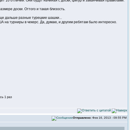
ет 10 отличий. Они будут начиная с доски, фигур и заканчивая правилами.
азмере доски. Оттого и такая близость.
Еще дальше разные турецкие шашки...
 на турниры в чекерс. Да, думаю, и другим ребятам было интересно.
сь 1 раз
Отправлено:
Фев 16, 2013 - 09:55 PM