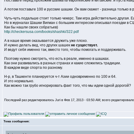
Поставьте перед прохожим шахматы европейские и китайские. и пусть найд
А потом поставьте 100 и русские шашки. Он вам скажет - разница только в р
Чуть-чуть подальше стоит только чекерс. Там игра действительно другая. 
Но в журналах Шашки Вигман с большим интересом описывал поездки в США
Как бы нашли своих собратьев)
http://checkersusa.com/books/shashki/322.pdf
А в наше время оказывается дружить уже плохо.
И нужно делать вид, что других шашек
не существует.
И ведут себя именно так, вместо того, чтобы помогать и поддерживать.
Поэтому нужно смотреть, что есть в реале, именно в шашках.
Как они развивались в разных странах и какие сложились традиции.
В каждом виде спорта по разному.
Н-р, в Ташкенте планируется ч-т Азии одновременно по 100 и 64.
И это нормально.
Как можно так грубо игнорировать факт того, что мы идем одной дорогой?
Последний раз редактировалось Juri в Фев 17, 2013 - 03:50 AM; всего редактировало
Тема сообщения: