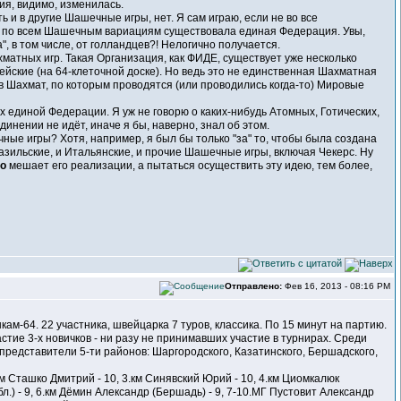
ия, видимо, изменилась.
ть и в другие Шашечные игры, нет. Я сам играю, если не во все
ы по всем Шашечным вариациям существовала единая Федерация. Увы,
а", в том числе, от голландцев?! Нелогично получается.
матных игр. Такая Организация, как ФИДЕ, существует уже несколько
ейские (на 64-клеточной доске). Но ведь это не единственная Шахматная
ов Шахмат, по которым проводятся (или проводились когда-то) Мировые
ах единой Федерации. Я уж не говорю о каких-нибудь Атомных, Готических,
динении не идёт, иначе я бы, наверно, знал об этом.
ые игры? Хотя, например, я был бы только "за" то, чтобы была создана
Бразильские, и Итальянские, и прочие Шашечные игры, включая Чекерс. Ну
о
мешает его реализации, а пытаться осуществить эту идею, тем более,
Отправлено:
Фев 16, 2013 - 08:16 PM
-64. 22 участника, швейцарка 7 туров, классика. По 15 минут на партию.
астие 3-х новичков - ни разу не принимавших участие в турнирах. Среди
 представители 5-ти районов: Шаргородского, Казатинского, Бершадского,
км Сташко Дмитрий - 10, 3.км Синявский Юрий - 10, 4.км Циомкалюк
бл.) - 9, 6.км Дёмин Александр (Бершадь) - 9, 7-10.МГ Пустовит Александр