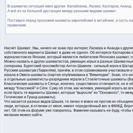
В шахматах ситуация явно другая. Капабланка, Ласкер, Каспаров, Ананд..
А всё из-за большой дистанции между разными видами шахмат.
Поставьте перед прохожим шахматы европейские и китайские. и пусть най
правилами.
Насчёт Шахмат. Увы, ничего не знаю про интерес Ласкера и Ананда к друг
собственного варианта Шахмат и даже не одного. Об интересе Каспарова 
журналистом из Японии, который является любителем Японских шахмат, пр
Можно назвать и других шахматистов, умеющих игрых в разные Шахматные и
соперника. Бурятский гроссмейстер Антон Шамоев - сильный игрок в Шата
Русским шахматам (Таврелям), причём, в этом соревновании участвовали 
играла в Омега-шахматы (партия опубликована в "Википедии". Знаю, что 
а отдельные шахматисты-разрядники играли в Стоклеточные шахматы (Вар
Классические шахматы и Сянци, конечно, существенно отличаются, но и о
между "Классикой" и Сёги. Сужу об этом, как человек, умеющий играть во в
если брать те варианты Шахмат, которые "выросли" из "Основного", то ме
Готические и Гранд-шахматы).
Что касается разных видов Шашек, то лично я вовсе не против их объедин
люди, которые, в отличии от меня, имеют определённый вес в ФМЖД. Впро
нет. Об этом на форуме уже говорилось. Фамилии называть не буду, чтобы
желании можно найти.