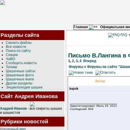
Главная
Официальная и
Разделы сайта
FAQ
Скачать файлы
Все новости
Поиск по сайту
Письмо В.Лангина в
Секции
ЧаВО
1
,
2
,
3
,
4
Вперед
Сообщить новость
Форумы
»
Форумы на сайте "Шашк
Топики
Шашечные сайты
Шашечные фото
Шашечные книги
Автор
Другие разделы
Энциклопедия шашек
bajvik
Сайт Андрея Иванова
Зарегистрирован: Июль 16, 2012
Андрей Иванов
- все секреты шашек
Сообщений: 843
и шашистов
Рубрики новостей
Шашечный мир