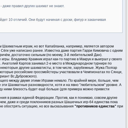
 - даже правил других шахмат не знают.
дет 10 отличий. Они будут начиная с доски, фигур и заканчивая
им Шахматным играм, но вот Капабланка, например, является автором
к Сёги уже написано ранее. Известна даже партия Гарри Кимовича с одним
ичём, достаточно сильным (по моему, 3-й любительский Дан).
гры. Владимир Крамник играл как-то партию в Макрук и выиграл у своего
р. Анатолий Карпов занимал 2-е место в Международном турнире по
и некоторые другие шахматисты, в том числе, зарубежные. Жужа Полгар
некоторые российские гроссмейстеры участвовали в Чемпионатах по Сянци,
иант Вс.Дубровского).
бщего между двумя этими Играми немало. По крайней мере, больше, чем
се эти Шахматные разновидности, хотя и на явно "любительском" уровне. А
жду ними близость будет ещё больше (для примера можно привести
ения в рамках единой Федерации. Против, как я понимаю, совсем другие
чем, даже и среди поклонников разных Шашечных игр-64 единства пока
 не обострять ситуацию, но все высказывания
"противников единства"
при