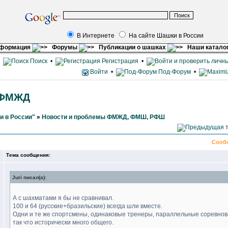
В Интернете
На сайте Шашки в России
нформация
Форумы
Публикации о шашках
Наши катало
•
Поиск
•
Регистрация
•
Войти
•
Под-Форум
•
 ФМЖД
и в России"
»
Новости и проблемы ФМЖД, ФМШ, РФШ
Сооб
Тема сообщения:
Juri писал(а):
А с шахматами я бы не сравнивал.
100 и 64 (русские+бразильские) всегда шли вместе.
Одни и те же спортсмены, одинаковые тренеры, параллельные соревн
так что исторически много общего.