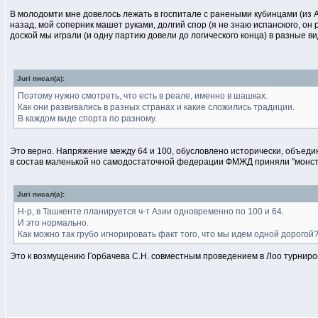
В молодомти мне довелось лежать в госпитале с ранеными кубинцами (из Ан
назад, мой соперник машет руками, долгий спор (я не знаю испанского, он 
доской мы играли (и одну партию довели до логического конца) в разные ви
Juri писал(а):
Поэтому нужно смотреть, что есть в реале, именно в шашках.
Как они развивались в разных странах и какие сложились традиции.
В каждом виде спорта по разному.
Это верно. Напряжение между 64 и 100, обусловлено исторически, объеди
в состав маленькой но самодостаточной федерации ФМЖД приняли "монст
Juri писал(а):
Н-р, в Ташкенте планируется ч-т Азии одновременно по 100 и 64.
И это нормально.
Как можно так грубо игнорировать факт того, что мы идем одной дорогой
Это к возмущению Горбачева С.Н. совместным проведением в Лоо турниров