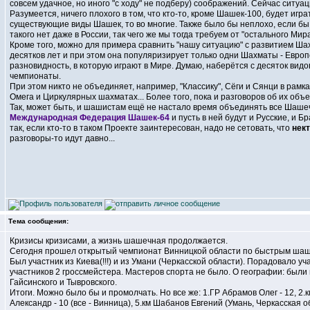
совсем удачное, но иного "с ходу" не подберу) соображений. Сейчас ситуац
Разумеется, ничего плохого в том, что кто-то, кроме Шашек-100, будет игра
существующие виды Шашек, то во многие. Также было бы неплохо, если б
такого нет даже в России, так чего же мы тогда требуем от "остального Мир
Кроме того, можно для примера сравнить "нашу ситуацию" с развитием Шах
десятков лет и при этом она популяризирует только одни Шахматы - Европ
разновидность, в которую играют в Мире. Думаю, наберётся с десяток вид
чемпионаты.
При этом никто не объединяет, например, "Классику", Сёги и Сянци в рамк
Омега и Циркулярных шахматах... Более того, пока и разговоров об их объе
Так, может быть, и шашистам ещё не настало время объединять все Шашечн
Международная Федерация Шашек-64
и пусть в ней будут и Русские, и 
так, если кто-то в таком Проекте заинтересован, надо не сетовать, что
нект
разговоры-то идут давно...
Тема сообщения:
Кризисы кризисами, а жизнь шашечная продолжается.
Сегодня прошел открытый чемпионат Винницкой области по быстрым шашкам
Был участник из Киева(!!!) и из Умани (Черкасской области). Порадовало уч
участников 2 гроссмейстера. Мастеров спорта не было. О географии: были
Гайсинского и Тывровского.
Итоги. Можно было бы и промолчать. Но все же: 1.ГР Абрамов Олег - 12, 2.
Александр - 10 (все - Винница), 5.км Шабанов Евгений (Умань, Черкасская о