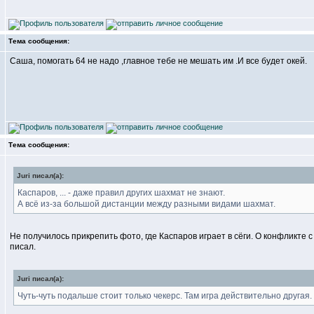
Тема сообщения:
Саша, помогать 64 не надо ,главное тебе не мешать им .И все будет окей.
Тема сообщения:
Juri писал(а):
Каспаров, ... - даже правил других шахмат не знают.
А всё из-за большой дистанции между разными видами шахмат.
Не получилось прикрепить фото, где Каспаров играет в сёги. О конфликте 
писал.
Juri писал(а):
Чуть-чуть подальше стоит только чекерс. Там игра действительно другая.