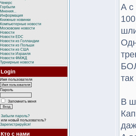
Чекерс
А с
Горбыли
Мнения...
Информация
100
Книжные новинки
Компьютерные новости
шли
Московские новости
Новости
Новости EDC
Одн
Новости из Голландии
Новости из Польши
Новости из США
тре
Новости Израиля
Новости ФМЖД
Турнирные новости
БО
Login
так
Имя пользователя
Пароль
В ш
Запомнить меня
Кап
Забыли пароль?
или новый пользователь?
даж
Зарегистрируйся!
Кто с нами