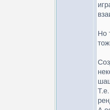
игр
вза
Но 
тож
Соз
нек
шаш
Т.е
рен
А е