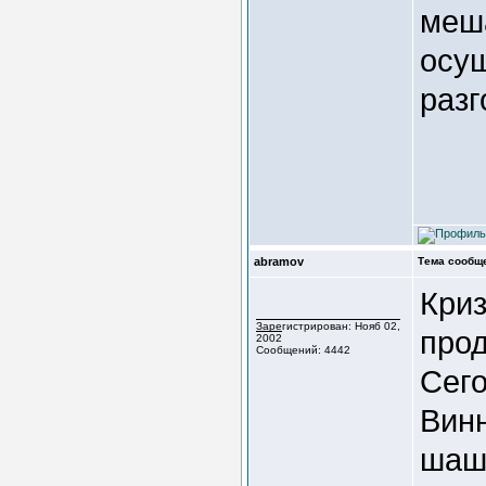
меша
осущ
разг
abramov
Тема сообщ
Криз
Зарегистрирован: Нояб 02,
прод
2002
Сообщений: 4442
Сег
Вин
шашк