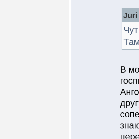
Juri
Чут
Там
В мо
госп
Анго
друг
сопе
знаю
пере