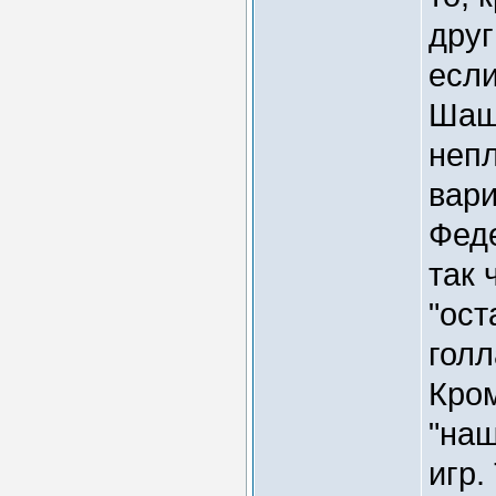
друг
если
Шаше
неп
вар
Феде
так 
"ост
голл
Кром
"на
игр.