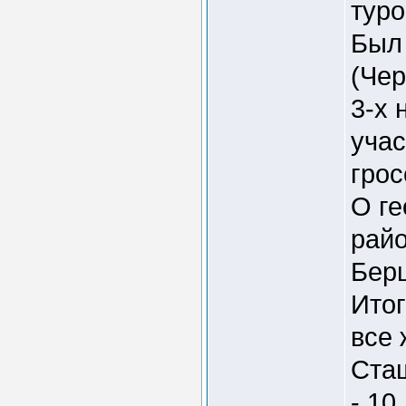
туро
Был 
(Чер
3-х 
учас
грос
О ге
райо
Берш
Итог
все 
Сташ
- 10