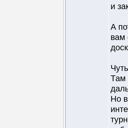
и за
А по
вам 
доск
Чуть
Там 
даль
Но 
инт
турн