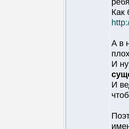
ребя
Как 
http
А в 
плох
И ну
сущ
И ве
чтоб
Поэт
име