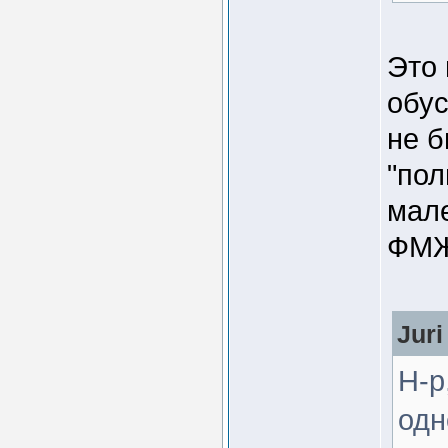
Это 
обус
не 
"пол
мал
ФМЖ
Juri
Н-р
одн