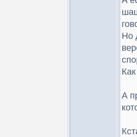
шаш
гов
Но 
вер
спо
Как
А п
кот
Кст