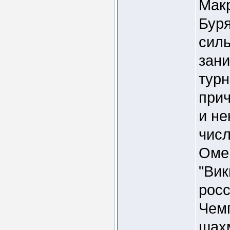
Макр
Буря
силь
зан
турн
прич
и не
числ
Омег
"Вик
росс
Чемп
шахм