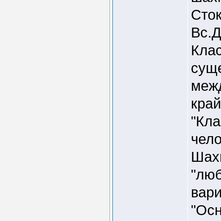
Сто
Вс.Д
Клас
суще
меж
край
"Кла
чело
Шахм
"люб
вари
"Осн