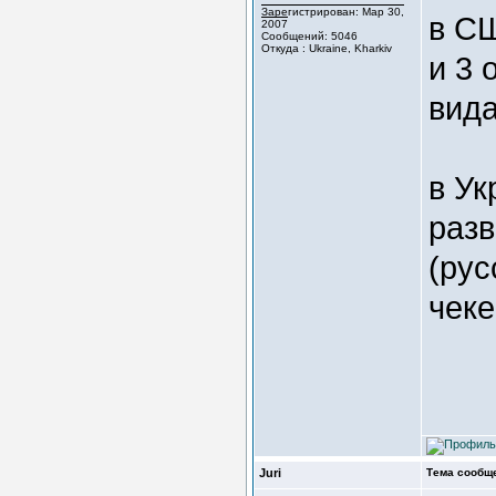
Зарегистрирован: Мар 30,
в СШ
2007
Сообщений: 5046
Откуда : Ukraine, Kharkiv
и 3 
вида
в Ук
разв
(рус
чеке
Juri
Тема сообщ