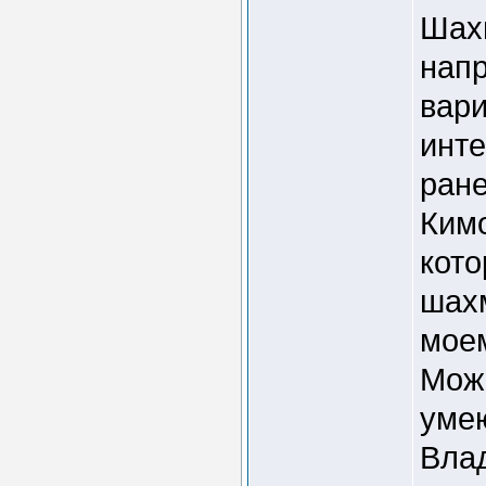
Шахм
напр
вари
инте
ране
Кимо
кот
шахм
моем
Можн
уме
Влад