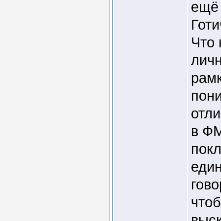
ещё
Готи
Что 
личн
рамк
пони
отли
в Ф
пок
един
гово
чтоб
выс