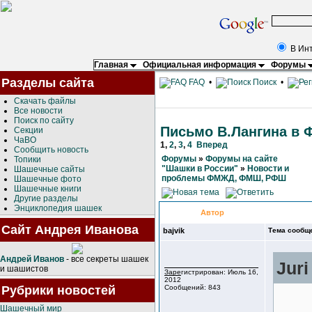
В Ин
Главная
Официальная информация
Форумы
Разделы сайта
FAQ
•
Поиск
•
Скачать файлы
Все новости
Поиск по сайту
Письмо В.Лангина в
Секции
ЧаВО
1
,
2
,
3
,
4
Вперед
Сообщить новость
Форумы
»
Форумы на сайте
Топики
"Шашки в России"
»
Новости и
Шашечные сайты
проблемы ФМЖД, ФМШ, РФШ
Шашечные фото
Шашечные книги
Другие разделы
Энциклопедия шашек
Автор
Сайт Андрея Иванова
bajvik
Тема сообщ
Андрей Иванов
- все секреты шашек
Juri
и шашистов
Зарегистрирован: Июль 16,
2012
Рубрики новостей
Сообщений: 843
Шашечный мир