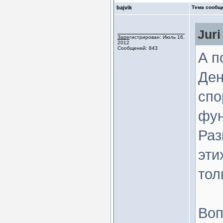
bajvik
Тема сообщ
Juri
Зарегистрирован: Июль 16,
2012
Сообщений: 843
А п
Ден
спо
фун
Раз
эти
тол
Воп