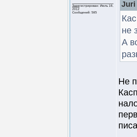
Juri
Зарегистрирован: Июль 16,
2012
Сообщений: 585
Кас
не 
А в
раз
Не п
Касп
нало
перв
писа