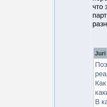
что 
парт
разн
Juri
Поэ
реа
Как
как
В к