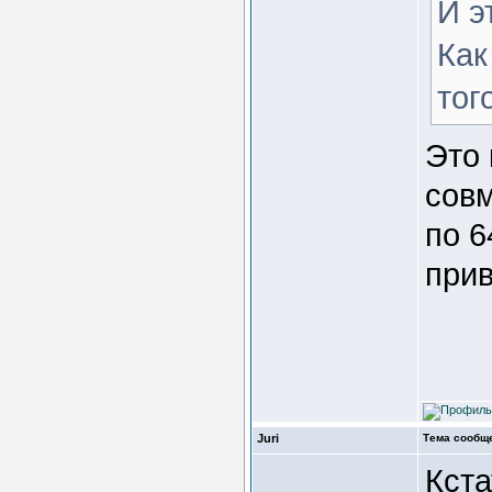
И э
Как
тог
Это 
сов
по 6
прив
Juri
Тема сообщ
Кста