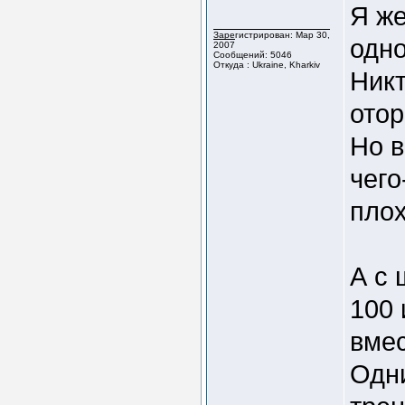
Я же
Зарегистрирован: Мар 30,
одн
2007
Сообщений: 5046
Откуда : Ukraine, Kharkiv
Никт
отор
Но в
чег
плох
А с 
100 
вмес
Одни