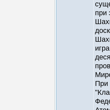
суще
при 
Шахм
доск
Шахм
игра
деся
пров
Мир
При 
"Кла
Феде
Атом