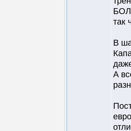
трен
БОЛ
так 
В ша
Капа
даже
А вс
раз
Пос
евро
отли