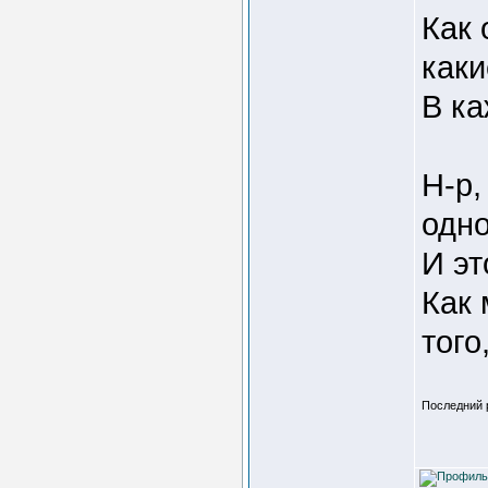
Как 
каки
В ка
Н-р,
одно
И эт
Как 
того
Последний р