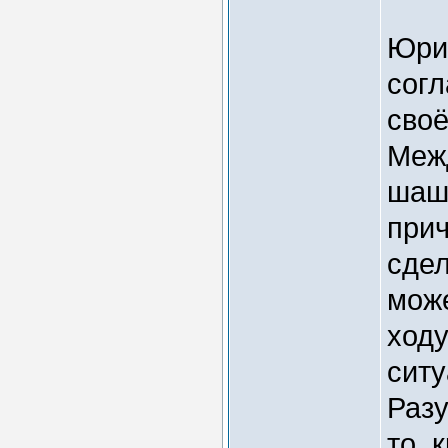
Юрий
согл
своё
Меж
шаше
прич
сдел
може
ходу
ситу
Разу
то, 