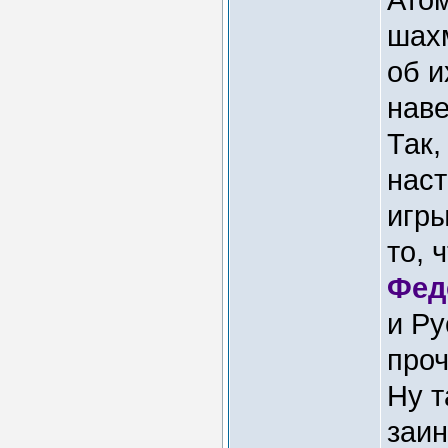
шахм
об и
наве
Так,
нас
игры
то, 
Фед
и Ру
проч
Ну т
заин