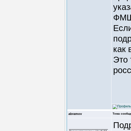
указ
ФМШ
Если
подр
как 
Это 
росс
abramov
Тема сообщ
Под