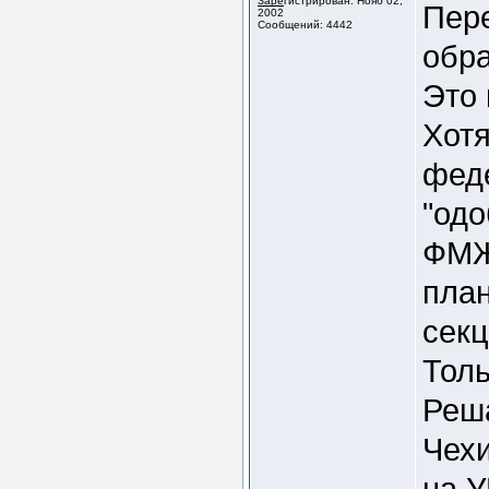
Зарегистрирован: Нояб 02,
Пере
2002
Сообщений: 4442
обр
Это 
Хотя
фед
"одо
ФМЖД
пла
сек
Толь
Реш
Чехи
на У