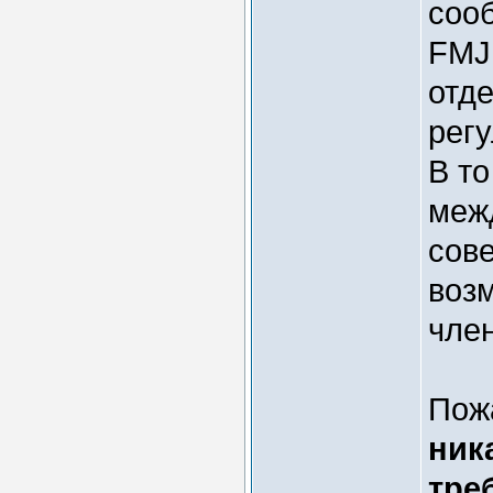
соо
FMJ
отде
рег
В то
меж
сов
воз
член
Пож
ник
тре