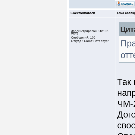
Cockfromarock
Тема сообщ
Цит
Зарегистрирован: Окт 22,
2002
Сообщений: 106
Пра
Откуда : Санкт-Петербург
отт
Так 
напр
ЧМ-2
Дого
свое