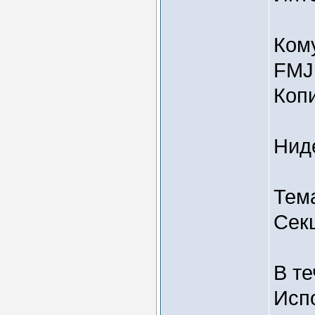
Кому
FMJ
Коп
Нид
Тема
Сек
В те
Исп