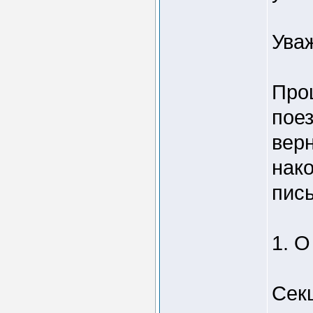
Ува
Про
поез
верн
нако
пись
1. 
Сек