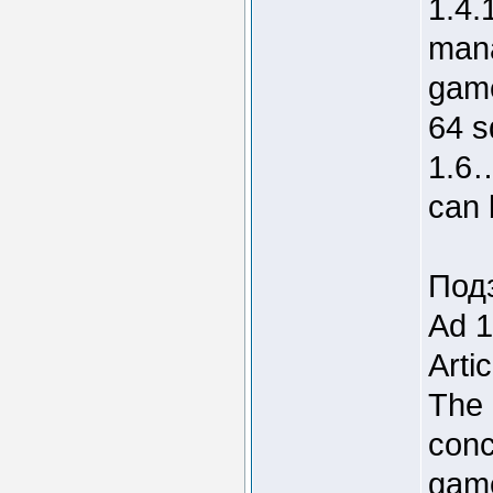
1.4.
mana
game
64 s
1.6…
can 
Под
Ad 1
Arti
The 
conc
game