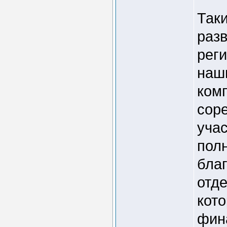
Таки
раз
реги
наш
ком
сор
уча
полн
бла
отд
кото
фин