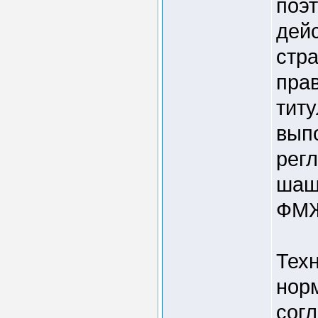
поэт
дей
стр
пра
тит
вып
регл
шаш
ФМ
Тех
нор
сог