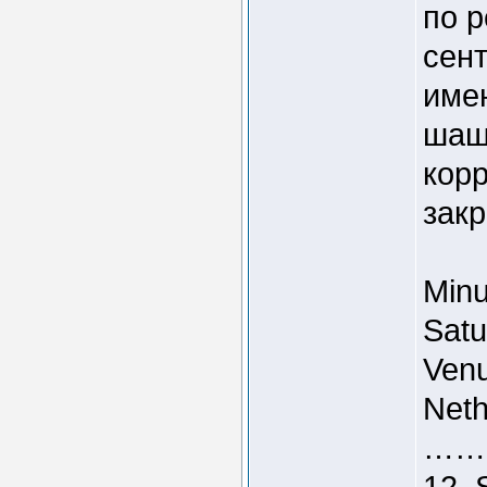
по 
сент
име
шаше
кор
зак
Minu
Satu
Venu
Neth
……
12. 