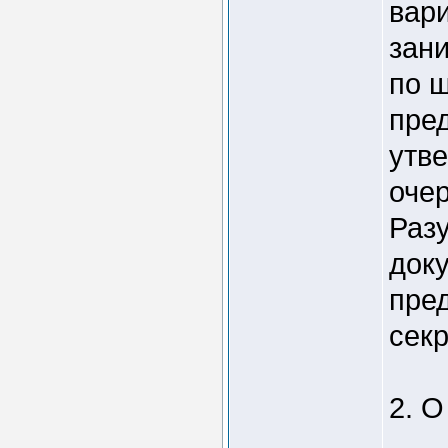
вар
зан
по 
пре
утв
оче
Раз
док
пре
сек
2. 