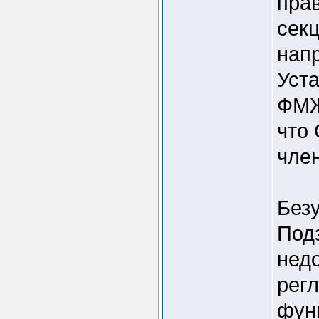
прав
сек
нап
Уста
ФМЖД
что 
член
Без
Под
недо
рег
фун