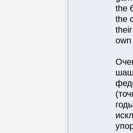
the 
the 
thei
own 
Оче
шаш
фед
(точ
год
иск
упор