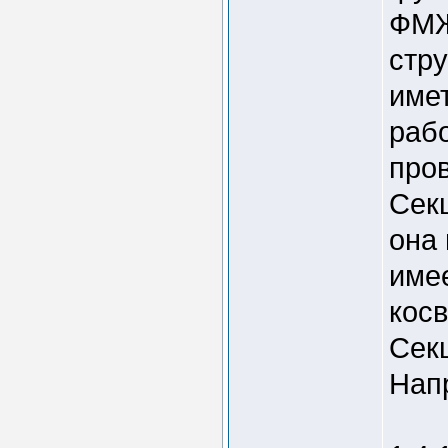
ФМЖ
стру
имет
рабо
про
Сек
она
име
косв
Сек
Нап