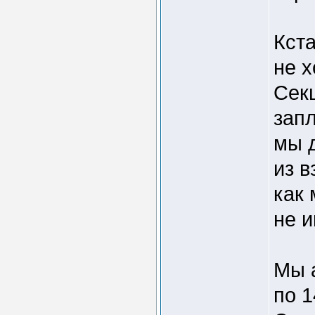
Кста
не х
Секц
зап
мы 
из 
как
не 
Мы а
по 1