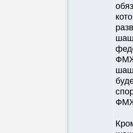
обяз
кот
разв
шаше
фед
ФМЖ
шаше
буд
спор
ФМ
Кро