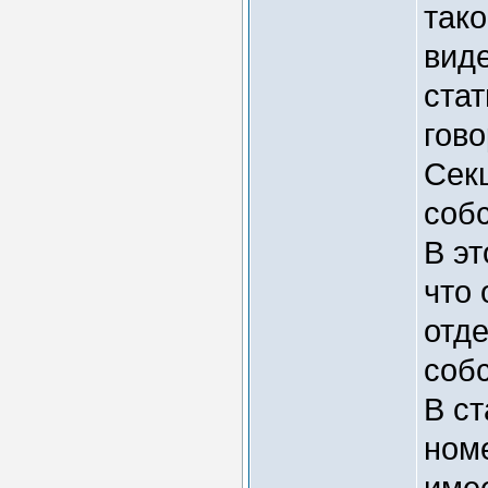
тако
виде
стат
гово
Сек
соб
В эт
что 
отд
соб
В ст
номе
име