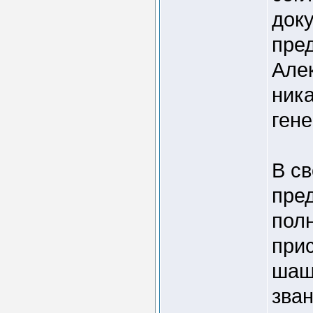
док
пре
Але
ник
ген
В с
пре
пол
при
шаш
зва