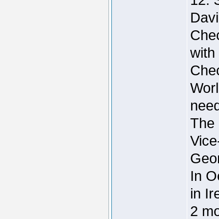
Davi
Chec
with
Chec
Worl
need
The 
Vice
Geor
In O
in Ir
2 mo