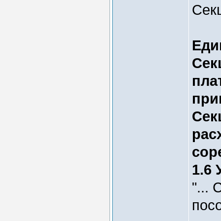
Сек
Еди
Сек
пла
при
Сек
рас
сор
1.6
"...
пос