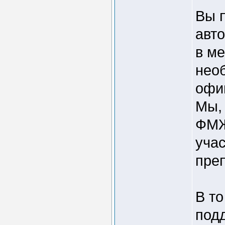
Вы 
авто
в м
нео
офи
Мы, 
ФМЖ
учас
преп
В т
под