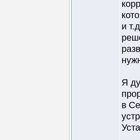
корр
кот
и т.
реш
разв
нуж
Я д
про
в Се
устр
Уста