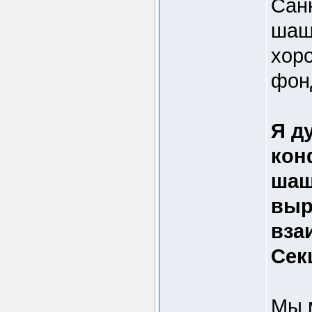
Сан
шаш
хор
фон
Я д
кон
шаш
выр
вза
Сек
Мы 