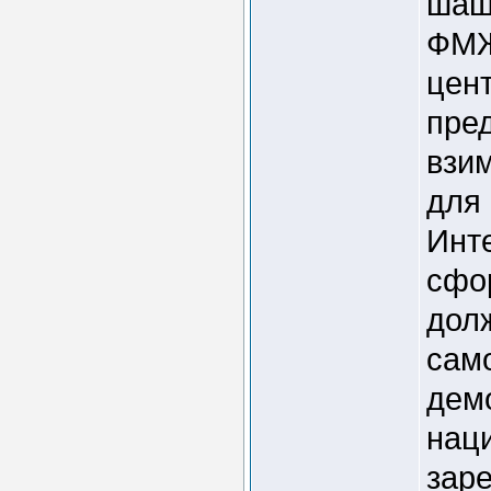
шаш
ФМЖ
цент
пре
взи
для
Инт
сфо
дол
само
дем
нац
заре