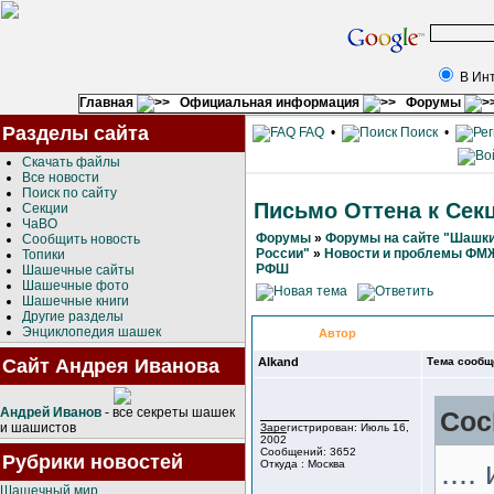
В Ин
Главная
Официальная информация
Форумы
Разделы сайта
FAQ
•
Поиск
•
Скачать файлы
Все новости
Поиск по сайту
Письмо Оттена к Сек
Секции
ЧаВО
Форумы
»
Форумы на сайте "Шашки
Сообщить новость
России"
»
Новости и проблемы ФМ
Топики
РФШ
Шашечные сайты
Шашечные фото
Шашечные книги
Другие разделы
Энциклопедия шашек
Автор
Сайт Андрея Иванова
Alkand
Тема сообщ
Андрей Иванов
- все секреты шашек
Coc
и шашистов
Зарегистрирован: Июль 16,
2002
Сообщений: 3652
Рубрики новостей
...
Откуда : Москва
Шашечный мир