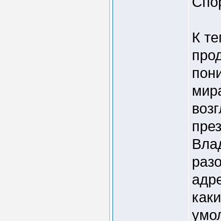
Спо
К те
про
пон
мира
возг
пре
Вла
раз
адре
как
умо