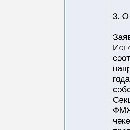
3. О
Зая
Исп
соот
нап
года
соб
Секц
ФМЖ
чеке