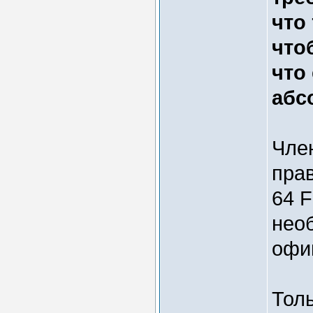
что
что
что
абс
Чле
пра
64 
нео
офи
Толь