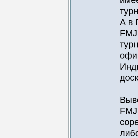
турн
А в
FMJ
турн
офиц
Инд
доск
Выв
FMJ
сор
либо