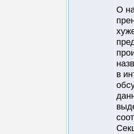
О н
пре
хуже
пре
про
наз
в ин
обсу
дан
выде
соо
Сек