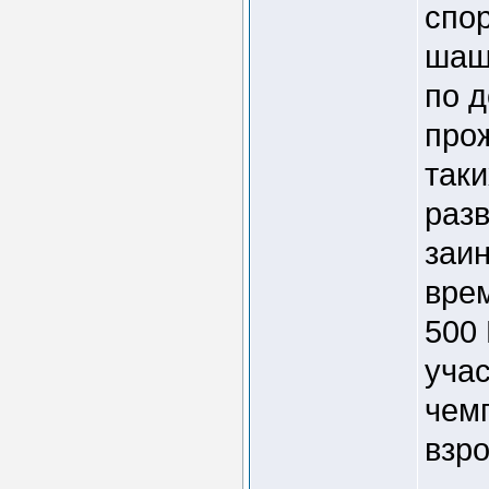
спо
шашк
по 
про
таки
разв
заи
вре
500 
уча
чемп
взро