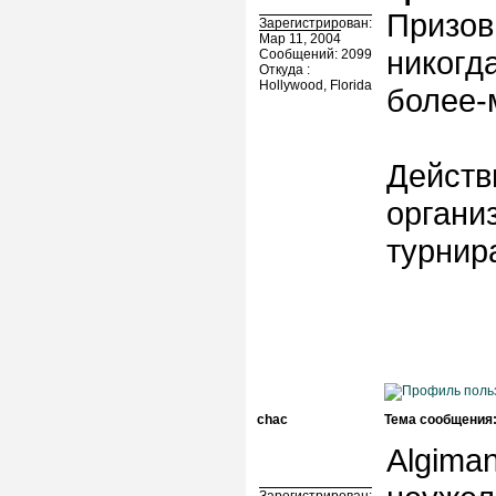
Призов
Зарегистрирован:
Мар 11, 2004
никогд
Сообщений: 2099
Откуда :
Hollywood, Florida
более-
Действ
органи
турнир
chac
Тема сообщения
Algiman