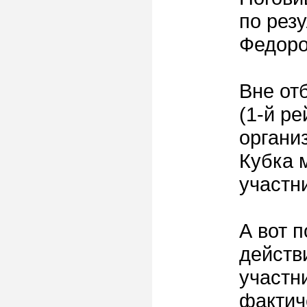
по рез
Федоро
Вне от
(1-й р
органи
Кубка м
участни
А вот 
действ
участн
фактиче