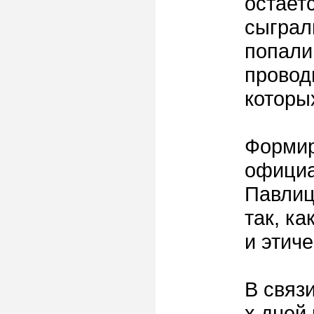
остает
сыграли
попали
провод
которы
Формир
официа
Павлиц
так, к
и этич
В связ
х дней