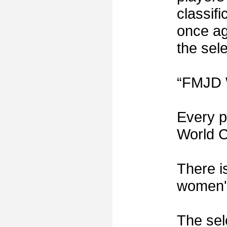
classifi
once aga
the sel
“FMJD 
Every pl
World C
There i
women's
The sel