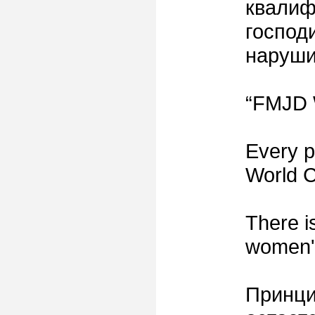
квалиф
господ
наруши
“FMJD 
Every pl
World C
There i
women's
Принци