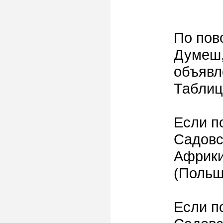
По пов
Думеш,
объявл
Таблиц
Если по
Садовс
Африки
(Польш
Если по