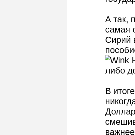
А так, 
самая 
Сирий 
пособие
Н
либо д
В итоге
никогда
Доллар
смешив
важне