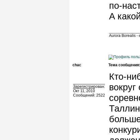
по-нас
А како
______________
Aurora Borealis
chac
Тема сообщения
Кто-ни
вокруг
Зарегистрирован:
Окт 11, 2010
соревн
Сообщений: 2522
Таллин
больше
конкур