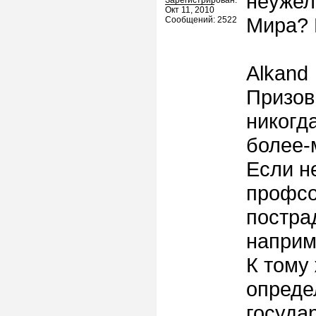
неужел
Зарегистрирован:
Окт 11, 2010
Мира? 
Сообщений: 2522
Alkand
Призов
никогд
более-
Если не
профсо
постра
наприм
К тому
опреде
госуда