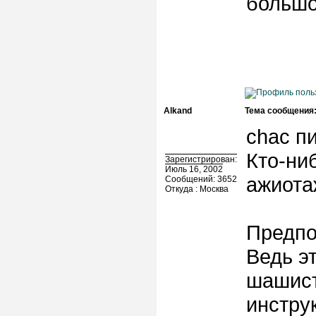
большо
Alkand
Тема сообщения
chac пи
Кто-ни
Зарегистрирован:
Июль 16, 2002
ажиота
Сообщений: 3652
Откуда : Москва
Предпо
Ведь э
шашист
инструк