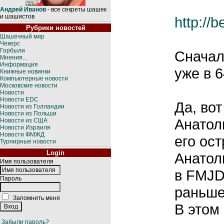
Андрей Иванов
- все секреты шашек
и шашистов
http://
Рубрики новостей
Шашечный мир
Чекерс
Горбыли
Сначал
Мнения...
Информация
уже в 64
Книжные новинки
Компьютерные новости
Московские новости
Новости
Новости EDC
Да, вот
Новости из Голландии
Новости из Польши
Анатол
Новости из США
Новости Израиля
Новости ФМЖД
его ос
Турнирные новости
Login
Анатол
Имя пользователя
в FMJD
Пароль
раньше
Запомнить меня
В этом
Забыли пароль?