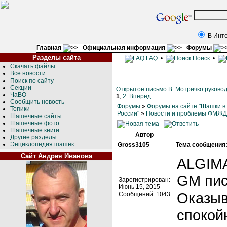
В Инт
Главная
Официальная информация
Форумы
Разделы сайта
FAQ
•
Поиск
•
Скачать файлы
Все новости
Поиск по сайту
Секции
Открытое письмо В. Мотричко руково
ЧаВО
1
,
2
Вперед
Сообщить новость
Форумы
»
Форумы на сайте "Шашки в
Топики
России"
»
Новости и проблемы ФМЖ
Шашечные сайты
Шашечные фото
Шашечные книги
Автор
Другие разделы
Энциклопедия шашек
Gross3105
Тема сообщения
Сайт Андрея Иванова
ALGIMA
GM пис
Зарегистрирован:
Июнь 15, 2015
Оказыв
Сообщений: 1043
спокой