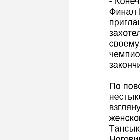
- Конеч
Финал 
пригла
захоте
своему
чемпио
закончи
По пов
нестык
взгляну
женско
Тансык
Ногови