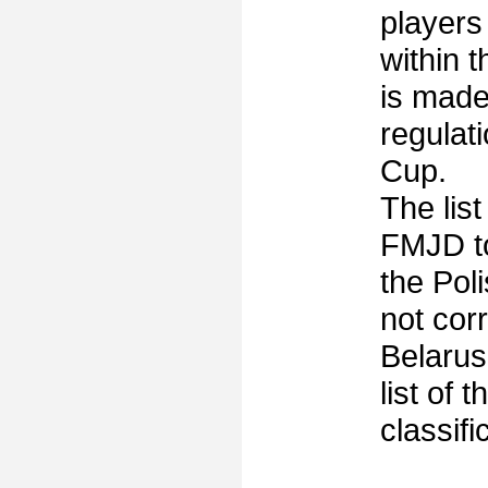
players
within 
is made
regulat
Cup.
The list
FMJD to
the Pol
not cor
Belarus
list of 
classifi