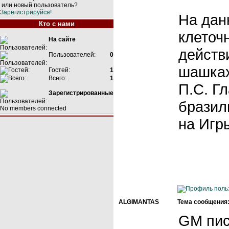
или новый пользователь?
Зарегистрируйся!
На дан
Кто с нами
клеточ
На сайте
действ
Пользователей:
0
шашках
Гостей:
1
Всего:
1
П.С. Г
Зарегистрированные
бразил
No members connected
на Игр
ALGIMANTAS
Тема сообщения
GM пис