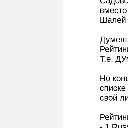
Садовс
вместо
Шалей 
Думеш 
Рейтинг
Т.е. Д
Но кон
списке
свой ли
Рейтин
- 1 Rus