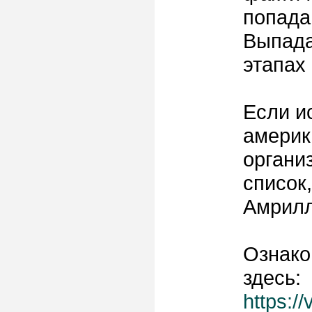
попада
Выпада
этапах 
Если и
америк
органи
список,
Амрилл
Ознако
здесь:
https:/