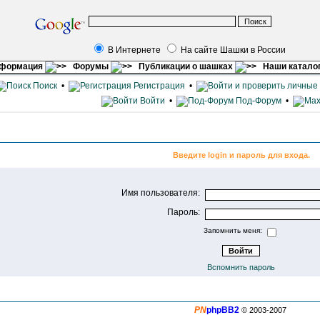
В Интернете
На сайте Шашки в России
нформация
Форумы
Публикации о шашках
Наши катало
Поиск
•
Регистрация
•
Войти
•
Под-Форум
•
Введите login и пароль для входа.
Имя пользователя:
Пароль:
Запомнить меня:
Вспомнить пароль
PN
phpBB2
© 2003-2007