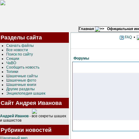
Главная
Официальная и
Разделы сайта
FAQ
•
Скачать файлы
Все новости
Поиск по сайту
Форумы
Секции
ЧаВО
Сообщить новость
Топики
Шашечные сайты
Шашечные фото
Шашечные книги
Другие разделы
Энциклопедия шашек
Сайт Андрея Иванова
Андрей Иванов
- все секреты шашек
и шашистов
Рубрики новостей
Шашечный мир