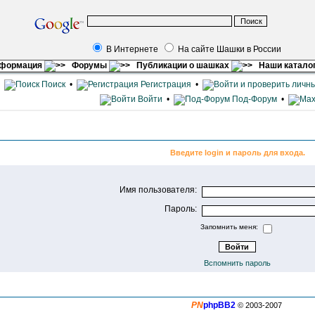
В Интернете
На сайте Шашки в России
нформация
Форумы
Публикации о шашках
Наши катало
•
Поиск
•
Регистрация
•
Войти
•
Под-Форум
•
Введите login и пароль для входа.
Имя пользователя:
Пароль:
Запомнить меня:
Вспомнить пароль
PN
phpBB2
© 2003-2007