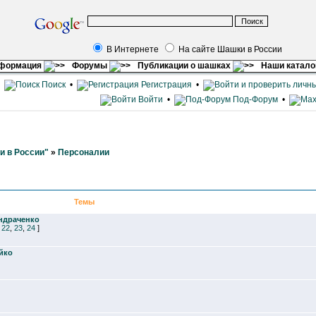
В Интернете
На сайте Шашки в России
нформация
Форумы
Публикации о шашках
Наши катало
•
Поиск
•
Регистрация
•
Войти
•
Под-Форум
•
и в России"
»
Персоналии
Темы
ндраченко
.
22
,
23
,
24
]
йко