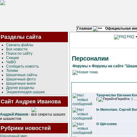
Главная
Официальная и
Разделы сайта
FAQ
Скачать файлы
Все новости
Поиск по сайту
Персоналии
Секции
ЧаВО
Форумы
»
Форумы на сайте "Шашк
Сообщить новость
Топики
Шашечные сайты
Шашечные фото
Шашечные книги
Другие разделы
Энциклопедия шашек
Творчество Евгения Ко
[
Перейти:
1
..
Сайт Андрея Иванова
In Memoriam. Сергей Бо
Андрей Иванов
- все секреты шашек
и шашистов
О Щёголеве
Рубрики новостей
Шашечный мир