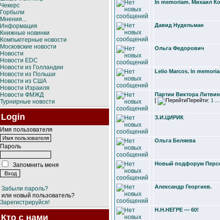
In memoriam. Михаил К
Чекерс
Горбыли
Мнения...
Давид Нудельман
Информация
Книжные новинки
Компьютерные новости
Московские новости
Ольга Федорович
Новости
Новости EDC
Новости из Голландии
Lelio Marcos. In memori
Новости из Польши
Новости из США
Новости Израиля
Новости ФМЖД
Партии Виктора Литви
[
Перейти:
1
..
Турнирные новости
Login
З.И.ЦИРИК
Имя пользователя
Ольга Беляева
Пароль
Новый подфорум Перс
Запомнить меня
Александр Георгиев.
Забыли пароль?
или новый пользователь?
Зарегистрируйся!
Н.Н.НЕГРЕ — 60!
Кто с нами