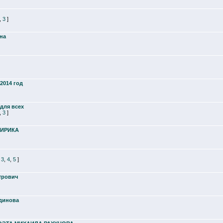
,
3
]
на
2014 год
для всех
,
3
]
ЦИРИКА
.
3
,
4
,
5
]
трович
динова