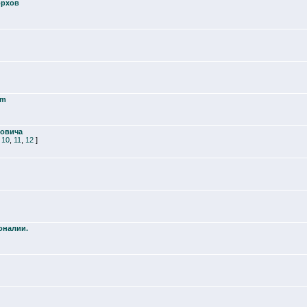
орхов
am
новича
.
10
,
11
,
12
]
оналии.