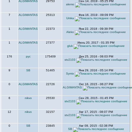
1
ALGIMANTAS
29753
Сен 14, 2019 - 05:25 PM
alemo
7
ALGIMANTAS
25313
Фев 16, 2019 - 09:09 PM
Umka
1
ALGIMANTAS
22373
Янв 22, 2018 - 09:39 PM
Aleko
1
ALGIMANTAS
27377
Июнь 20, 2017 - 01:35 PM
gluk
176
рус
175409
Дек 25, 2016 - 08:03 PM
stv2103
9
SB
51465
Янв 29, 2016 - 05:14 PM
Symix
0
ALGIMANTAS
22726
Окт 16, 2015 - 06:27 PM
ALGIMANTAS
6
nikvo
25530
Сен 28, 2015 - 01:45 PM
stv2103
12
nikvo
32157
Авг 17, 2015 - 08:07 PM
stv2103
0
SB
23845
Авг 09, 2015 - 02:38 PM
SB