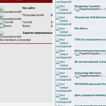
Владимир Скрабов
На сайте
[
Перейти:
1
,
2
Пользователей:
0
Творчество Б.В.Шкитки
Гостей:
3
Всего:
3
Pim Meurs
Зарегистрированные
ТОП-10 спортсменов за 
No members connected
Интеллектуальная игра 
[
Перейти:
1
,
2
90-летний юбилей З.И.
Александр Моисеев.
[
Перейти:
1
..
ПОТАПОВ Анатолий Пе
День рождения Нежмет