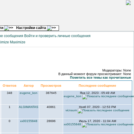
ги
Настройки сайта
Войти и проверить личные сообщения
Maximize
Модераторы: None
В данный момент форум просмотривают: None
Пометить все темы как прочитанные
Ответов
Автор
Просмотров
Последнее сообщение
348
eugene_kon
387645
Янв 12, 2023 - 05:49 AM
eugene_kon
1
ALGIMANTAS
40861
Нояб 07, 2020 - 12:53 PM
vicnaum
0
xx00155848
28696
Июль 17, 2020 - 11:04 AM
xx00155848