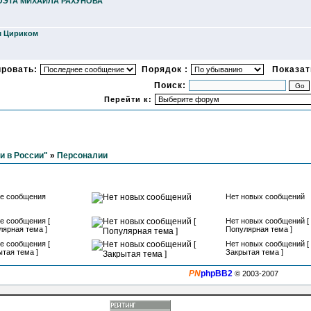
ОЭТА МИХАИЛА РАХУНОВА
м Цириком
ировать:
Порядок :
Показать
Поиск:
Перейти к:
и в России"
»
Персоналии
е сообщения
Нет новых сообщений
е сообщения [
Нет новых сообщений [
лярная тема ]
Популярная тема ]
е сообщения [
Нет новых сообщений [
тая тема ]
Закрытая тема ]
PN
phpBB2
© 2003-2007