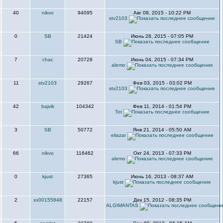
40
nikvo
94095
Авг 08, 2015 - 10:22 PM
stv2103
0
SB
21424
Июнь 28, 2015 - 07:05 PM
SB
7
chac
20728
Июнь 04, 2015 - 07:34 PM
alemo
11
stv2103
29267
Фев 03, 2015 - 03:02 PM
stv2103
42
bajvik
104342
Фев 11, 2014 - 01:54 PM
Tot
3
SB
50772
Янв 21, 2014 - 05:50 AM
eliazar
66
nikvo
116462
Окт 24, 2013 - 07:33 PM
alemo
0
kjust
27365
Июнь 16, 2013 - 08:37 AM
kjust
2
xx00155848
22157
Дек 15, 2012 - 08:35 PM
ALGIMANTAS