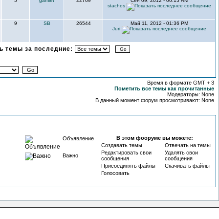
5
gamlet
22769
Сен 09, 2012 - 06:15 AM
stachos
9
SB
26544
Май 11, 2012 - 01:36 PM
Juri
 темы за последние:
Время в формате GMT + 3
Пометить все темы как прочитанные
Модераторы: None
В данный момент форум просмотривают: None
В этом фооруме вы можете:
Объявление
Создавать темы
Отвечать на темы
Редактировать свои
Удалять свои
Важно
сообщения
сообщения
Присоединять файлы
Скачивать файлы
Голосовать