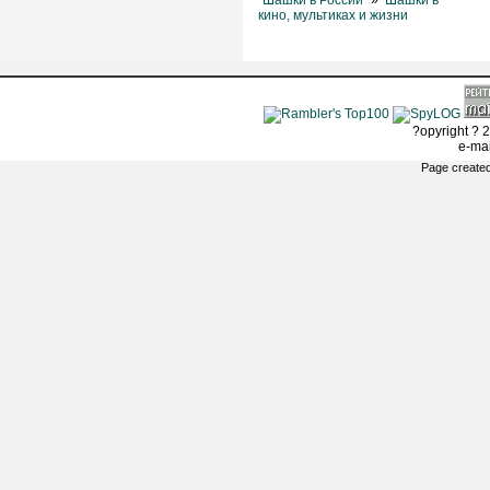
"Шашки в России"
»
Шашки в
кино, мультиках и жизни
?opyright ? 2
e-ma
Page created