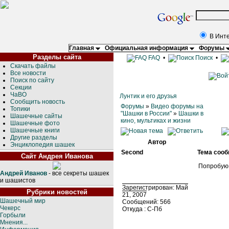
В Инт
Главная
Официальная информация
Форумы
Разделы сайта
FAQ
•
Поиск
•
Скачать файлы
Все новости
Поиск по сайту
Секции
ЧаВО
Лунтик и его друзья
Сообщить новость
Форумы
»
Видео форумы на
Топики
"Шашки в России"
»
Шашки в
Шашечные сайты
кино, мультиках и жизни
Шашечные фото
Шашечные книги
Другие разделы
Автор
Энциклопедия шашек
Second
Тема сооб
Сайт Андрея Иванова
Попробую, 
Андрей Иванов
- все секреты шашек
и шашистов
Зарегистрирован: Май
Рубрики новостей
21, 2007
Шашечный мир
Сообщений: 566
Чекерс
Откуда : С-Пб
Горбыли
Мнения...