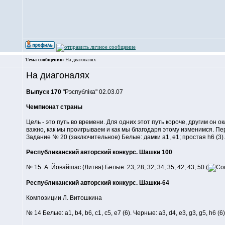
Тема сообщения:
На диагоналях
На диагоналях
Выпуск 170
"Рэспублiка" 02.03.07
Чемпионат страны
Цель - это путь во времени. Для одних этот путь короче, другим он 
важно, как мы проигрываем и как мы благодаря этому изменимся. П
Задание № 20 (заключительное) Белые: дамки a1, e1; простая h6 (3). Ч
Республиканский авторский конкурс. Шашки 100
№ 15. А. Йовайшас (Литва) Белые: 23, 28, 32, 34, 35, 42, 43, 50 (
Республиканский авторский конкурс. Шашки-64
Композиции Л. Витошкина
№ 14 Белые: a1, b4, b6, c1, c5, e7 (6). Черные: a3, d4, e3, g3, g5, h6 (6)