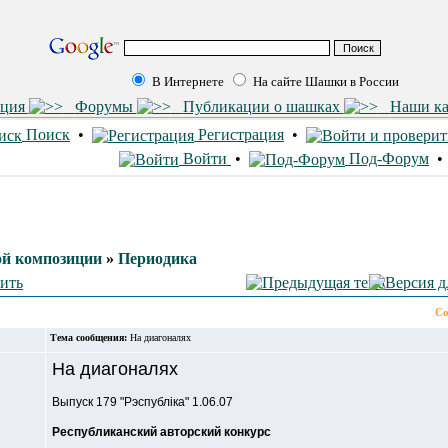
В Интернете
На сайте Шашки в России
ация
Форумы
Публикации о шашках
Наши к
Поиск
•
Регистрация
•
Войти
•
Под-Форум
й композиции
»
Периодика
Со
Тема сообщения:
На диагоналях
На диагоналях
Выпуск 179 "Рэспублiка" 1.06.07
Республиканский авторский конкурс