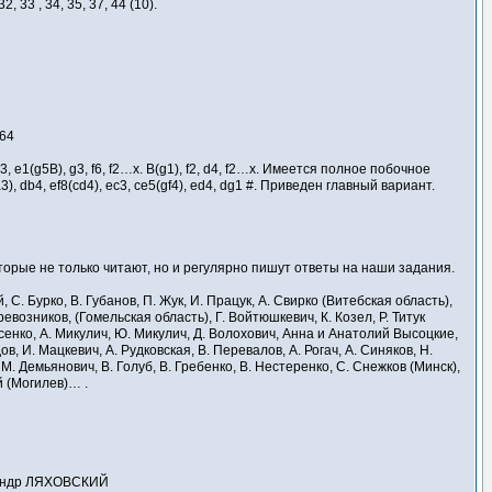
2, 33 , 34, 35, 37, 44 (10).
-64
 fe3, e1(g5B), g3, f6, f2…x. B(g1), f2, d4, f2…x. Имеется полное побочное
3), db4, ef8(cd4), ec3, ce5(gf4), ed4, dg1 #. Приведен главный вариант.
торые не только читают, но и регулярно пишут ответы на наши задания.
 С. Бурко, В. Губанов, П. Жук, И. Працук, А. Свирко (Витебская область),
ревозников, (Гомельская область), Г. Войтюшкевич, К. Козел, Р. Титук
исенко, А. Микулич, Ю. Микулич, Д. Волохович, Анна и Анатолий Высоцкие,
в, И. Мацкевич, А. Рудковская, В. Перевалов, А. Рогач, А. Синяков, Н.
М. Демьянович, В. Голуб, В. Гребенко, В. Нестеренко, С. Снежков (Минск),
й (Могилев)… .
сандр ЛЯХОВСКИЙ