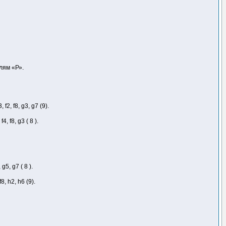
лям «Р».
 f2, f8, g3, g7 (9).
4, f8, g3 ( 8 ).
g5, g7 ( 8 ).
8, h2, h6 (9).