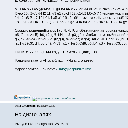
Д. Колб (Минск) - Л. Жихар (Мядельский район)
a1->h6 h6->a5 (дебют) 1. g3-h4 b6-c5 2. c3-d4 d6-e5 3. d4:b6 a7:c5 4. b2
f6-e5 10. f2-g3 d4:f2 11. g3:e1 c5-d4 12. c1-b2 b6-c5 ? ( черные мог
14.h2-g3 f8-g7 15.h6:b4 a5:a1 16.g5-h6! с трудом добиваясь ничьей) 13. 
18. h8:b2 a1:f6 19. h2-g3 a7-b6 20. g3-f4 f6-h4 21. e3-d4 h4:e1 22. f4-g
Сверьте решенияВыпуск 175 № 4. Республиканский авторский конкурс № 21
b6, f2…x. A(c5), b6, b2, gf6, fd4, bc3, g3, g1 x. Любителям комбинаций № 1
g5, e7, a3(d4), b2(e3), c1(f2,g3), f4, e3(c7),a7(f4), b8 x. № 3. dc3, c7, h6, 
h:c1:g1 (c3), d4, b8(d4), f4(c3), c1 x. № 6. Cd8, b6, b4, c3 x. № 7. C3, g5, f8
Пишите: 220013, г. Минск, ул. Б.Хмельницкого, 10a.
Редакция газеты «Рэспублiка». «На диагоналях»
Адрес электронной почты:
info@respublika.info
Тема сообщения:
На диагоналях
На диагоналях
Выпуск 178 "Рэспублiка" 25.05.07