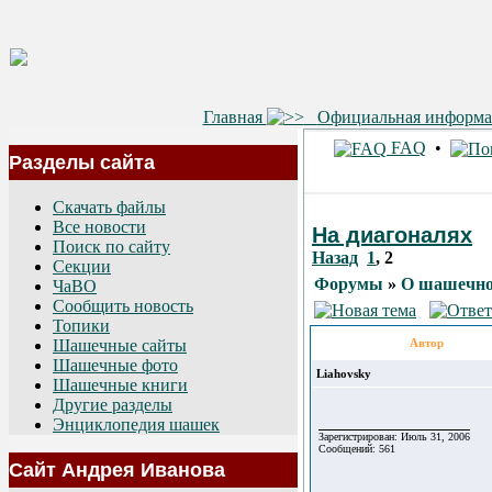
Главная
Официальная информ
FAQ
•
Разделы сайта
Скачать файлы
Все новости
На диагоналях
Поиск по сайту
Назад
1
,
2
Секции
Форумы
»
О шашечно
ЧаВО
Сообщить новость
Топики
Шашечные сайты
Автор
Шашечные фото
Liahovsky
Шашечные книги
Другие разделы
Энциклопедия шашек
Зарегистрирован: Июль 31, 2006
Сообщений: 561
Сайт Андрея Иванова