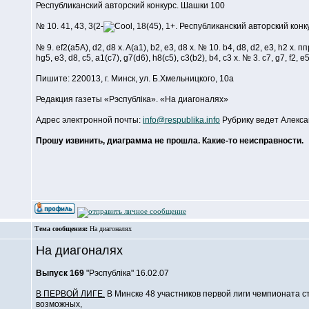
Республиканский авторский конкурс. Шашки 100
№ 10. 41, 43, 3(2-
, 18(45), 1+. Республиканский авторский кон
№ 9. ef2(a5A), d2, d8 x. A(a1), b2, e3, d8 x. № 10. b4, d8, d2, e3, h2 x. п
hg5, e3, d8, c5, a1(c7), g7(d6), h8(c5), c3(b2), b4, c3 x. № 3. c7, g7, f2, e5,
Пишите: 220013, г. Минск, ул. Б.Хмельницкого, 10a
Редакция газеты «Рэспублiка». «На диагоналях»
Адрес электронной почты:
info@respublika.info
Рубрику ведет Алек
Прошу извинить, диаграмма не прошла. Какие-то неисправности.
Тема сообщения:
На диагоналях
На диагоналях
Выпуск 169
"Рэспублiка" 16.02.07
В ПЕРВОЙ ЛИГЕ.
В Минске 48 участников первой лиги чемпионата ст
возможных,