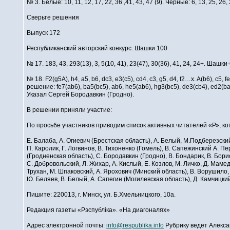
№ 3. Белые: 10, 11, 12, 17, 22, 36 ,41, 43, 47 (9). Черные: 6, 13, 25, 26, 3
Сверьте решения
Выпуск 172
Республиканский авторский конкурс. Шашки 100
№ 17. 183, 43, 293(13), 3, 5(10, 41), 23(47), 30(36), 41, 24, 24+. Шашки
№ 18. F2(g5A), h4, a5, b6, dc3, e3(c5), cd4, c3, g5, d4, f2…x. A(b6), c5,
решение: fe7(ab6), ba5(bc5), ab6, he5(ab6), hg3(bc5), de3(cb4), ed2(ba
Указал Сергей Бородавкин (Гродно).
В решении приняли участие:
По просьбе участников приводим список активных читателей «Р», ко
Е. Балаба, А. Огиевич (Брестская область), А. Белый, М.Подберезский,
П. Каролик, Г. Логвинов, В. Тихоненко (Гомель), В. Сапежинский А. Пе
(Гродненская область), С. Бородавкин (Гродно), В. Бондарик, В. Бор
С. Добровольский, Л. Жихар, А. Кислый, Е. Козлов, М. Личко, Д. Мамедо
Трухан, М. Шпаковский, А. Ярохович (Минский область), В. Ворушило, 
Ю. Беляев, В. Белый, А. Сапегин (Могилевская область), Д. Камчицки
Пишите: 220013, г. Минск, ул. Б.Хмельницкого, 10a.
Редакция газеты «Рэспублiка». «На диагоналях»
Адрес электронной почты:
info@respublika.info
Рубрику ведет Алек