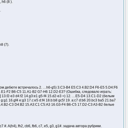
 h6 (8 ).
.
h8 (7).
том дебюте встречалось 2. …h6-g5) 3.C3-B4 E5:C3 4.B2:D4 F6-E5 5.D4:F6
.E1-F2 B6-C5 11.A1-B2 G7-H6 12.D2-E3? (Ошибка, следовало играть:
] 13.f2-e3 d4:f2 14.g3:e1 g5-f4 15.d2-e3 =) 12. …E5-D4 13.C1-D2 (белым
g1 16.gf4 e:g3 17.c:e5 d:f4 18.b:b8 gc5! 19. a:c7 d:b6 20.bc3 ba5 21.ba7
6 14.B2-C3 D4:B2 15.A3:C1 C5:A3 16.G3-F4 B6-C5 17.D2-C3 A3-B2 белые
#. A(h4), fh2, cb6, fb6, c7, e5, g3, g1#. задача автора рубрики.