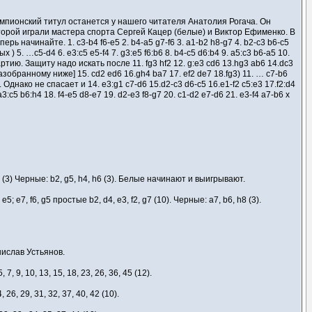
мпионский титул останется у нашего читателя Анатолия Рогача. Он
орой играли мастера спорта Сергей Кацер (белые) и Виктор Ефименко. В
ь начинайте. 1. c3-b4 f6-e5 2. b4-a5 g7-f6 3. a1-b2 h8-g7 4. b2-c3 b6-c5
 ) 5. …c5-d4 6. e3:c5 e5-f4 7. g3:e5 f6:b6 8. b4-c5 d6:b4 9. a5:c3 b6-a5 10.
тию. Защиту надо искать после 11. fg3 hf2 12. g:e3 cd6 13.hg3 ab6 14.dc3
зобранному ниже] 15. cd2 ed6 16.gh4 ba7 17. ef2 de7 18.fg3) 11. … c7-b6
. Однако не спасает и 14. e3:g1 c7-d6 15.d2-c3 d6-c5 16.e1-f2 c5:e3 17.f2:d4
 a3:c5 b6:h4 18. f4-e5 d8-e7 19. d2-e3 f8-g7 20. c1-d2 e7-d6 21. e3-f4 a7-b6 x
(3) Черные: b2, g5, h4, h6 (3). Белые начинают и выигрывают.
e7, f6, g5 простые b2, d4, e3, f2, g7 (10). Черные: a7, b6, h8 (3).
ислав Устьянов.
 7, 9, 10, 13, 15, 18, 23, 26, 36, 45 (12).
 26, 29, 31, 32, 37, 40, 42 (10).