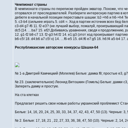
Чемпионат страны
В чемпионате страны по переписке пройден экватор. Похоже, что че
оторвался от преследователей. Разберите интересную партию в кот
дебюте в начальной позиции переставьте шашки: b2->h6 и h6->h4 Тепер
5. c3-b4 (сильнее играть 5. cd4 =. Ход в партии источник всех бед белых
c3-d4 g7-f6 11. f2-e3? (не лучший выбор, пожалуй, проигрывающий пар
dc5 [14. …ba7 15. ef2! Добиваясь уравнения, сводя к продолжению, ра
12. g1-f2 b8-c7 13. f2-g3 h4:f2 14. e1:g3 (этот ход проигрывает партию
b6-с5! 18. d4:b6 a7:c5! x) 14. …f6-e5 15. d4:f6 e7:g5 16. h6:f4 a5-b4 17.
Республиканские авторские конкурсы Шашки-64
№ 1-a Дмитрий Камчицкий (Могилев) Белые: дамка f8; простые e3, g7 
№ 23. (заключительное) Леонид Витошкин (Гомель) Белые: дамки c3, e5; 
Запереть дамку и простую.
На ста клетках
Предлагает решить свои новые работы украинский проблемист Стан
Белые: 14, 16, 20, 24, 25, 30, 33, 34, 37, 42, 43, 47, 50 (13). Черные: 3, 5,
№ 2. Белые: 17, 18, 21 , 22, 27, 33, 36, 38, 47, 50 (10). Черные: 2, 14, 24,