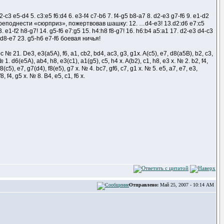
-c3 e5-d4 5. c3:e5 f6:d4 6. e3-f4 c7-b6 7. f4-g5 b8-a7 8. d2-e3 g7-f6 9. e1-d2
ли преподнести «сюрприз», пожертвовав шашку: 12. …d4-e3! 13.d2:d6 e7:c5
e1-f2 h8-g7! 14. g5-f6 e7:g5 15. h4:h8 f8-g7! 16. h6:b4 a5:a1 17. d2-e3 d4-c3
5 d8-e7 23. g5-h6 e7-f6 боевая ничья!
. De3, e3(a5A), f6, a1, cb2, bd4, ac3, g3, g1x. A(c5), e7, d8(a5B), b2, c3,
. d6(e5A), ab4, h8, e3(c1), a1(g5), c5, h4 x. A(b2), c1, h8, e3 x. № 2. b2, f4,
f8(c5), e7, g7(d4), f8(e5), g7 x. № 4. bc7, gf6, c7, g1 x. № 5. e5, a7, e7, e3,
, f4, g5 x. № 8. B4, e5, c1, f6 x.
Отправлено:
Май 25, 2007 - 10:14 AM