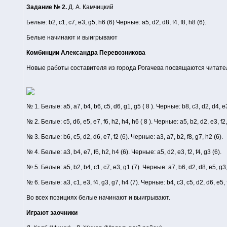
Задание № 2.
Д. А. Камчицкий
Белые: b2, c1, c7, e3, g5, h6 (6) Черные: a5, d2, d8, f4, f8, h8 (6).
Белые начинают и выигрывают
Комбинции Александра Перевозникова
Новые работы составителя из города Рогачева посвящаются читате
№ 1. Белые: a5, a7, b4, b6, c5, d6, g1, g5 ( 8 ). Черные: b8, c3, d2, d4, e3,
№ 2. Белые: c5, d6, e5, e7, f6, h2, h4, h6 ( 8 ). Черные: a5, b2, d2, e3, f2, f
№ 3. Белые: b6, c5, d2, d6, e7, f2 (6). Черные: a3, a7, b2, f8, g7, h2 (6).
№ 4. Белые: a3, b4, e7, f6, h2, h4 (6). Черные: a5, d2, e3, f2, f4, g3 (6).
№ 5. Белые: a5, b2, b4, c1, c7, e3, g1 (7). Черные: a7, b6, d2, d8, e5, g3, 
№ 6. Белые: a3, c1, e3, f4, g3, g7, h4 (7). Черные: b4, c3, c5, d2, d6, e5, f
Во всех позициях белые начинают и выигрывают.
Играют заочники