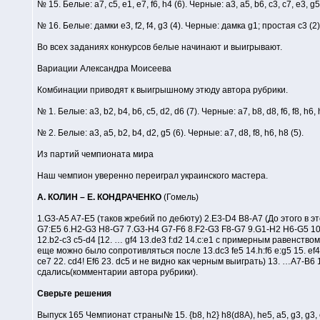
№ 15. Белые: a7, c5, e1, e7, f6, h4 (6). Черные: a3, a5, b6, c3, c7, e3, g5,
№ 16. Белые: дамки e3, f2, f4, g3 (4). Черные: дамка g1; простая с3 (2)
Во всех заданиях конкурсов белые начинают и выигрывают.
Вариации Александра Моисеева
Комбинации приводят к выигрышному этюду автора рубрики.
№ 1. Белые: a3, b2, b4, b6, c5, d2, d6 (7). Черные: a7, b8, d8, f6, f8, h6, 
№ 2. Белые: a3, a5, b2, b4, d2, g5 (6). Черные: a7, d8, f8, h6, h8 (5).
Из партий чемпионата мира
Наш чемпион уверенно переиграл украинского мастера.
А. КОЛИН – Е. КОНДРАЧЕНКО
(Гомель)
1.G3-A5 A7-E5 (таков жребий по дебюту) 2.E3-D4 B8-A7 (До этого в э
G7:E5 6.H2-G3 H8-G7 7.G3-H4 G7-F6 8.F2-G3 F8-G7 9.G1-H2 H6-G5 10
12.b2-c3 c5-d4 [12. … gf4 13.de3 f:d2 14.c:e1 с примерным равенством
еще можно было сопротивляться после 13.dc3 fe5 14.h:f6 e:g5 15. ef4 g:
ce7 22. cd4! Ef6 23. dc5 и не видно как черным выиграть) 13. …A7-B
сдались(комментарии автора рубрики).
Сверьте решения
Выпуск 165 Чемпионат страны№ 15. {b8, h2} h8(d8A), he5, a5, g3, g3, c7 