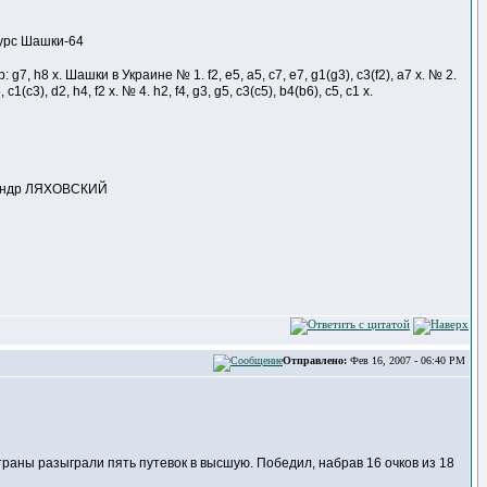
курс Шашки-64
пр: g7, h8 x. Шашки в Украине № 1. f2, e5, a5, c7, e7, g1(g3), c3(f2), a7 x. № 2.
 c1(c3), d2, h4, f2 x. № 4. h2, f4, g3, g5, c3(c5), b4(b6), c5, c1 x.
сандр ЛЯХОВСКИЙ
Отправлено:
Фев 16, 2007 - 06:40 PM
раны разыграли пять путевок в высшую. Победил, набрав 16 очков из 18