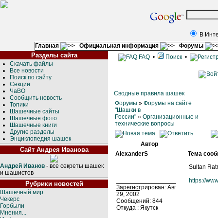
В Инт
Главная
Официальная информация
Форумы
Разделы сайта
FAQ
•
Поиск
•
Скачать файлы
Все новости
Поиск по сайту
Секции
ЧаВО
Сводные правила шашек
Сообщить новость
Форумы
»
Форумы на сайте
Топики
"Шашки в
Шашечные сайты
России"
»
Организационные и
Шашечные фото
технические вопросы
Шашечные книги
Другие разделы
Энциклопедия шашек
Автор
Сайт Андрея Иванова
AlexanderS
Тема сооб
Андрей Иванов
- все секреты шашек
Sultan Ra
и шашистов
https://ww
Рубрики новостей
Зарегистрирован: Авг
Шашечный мир
29, 2002
Чекерс
Сообщений: 844
Горбыли
Откуда : Якутск
Мнения...