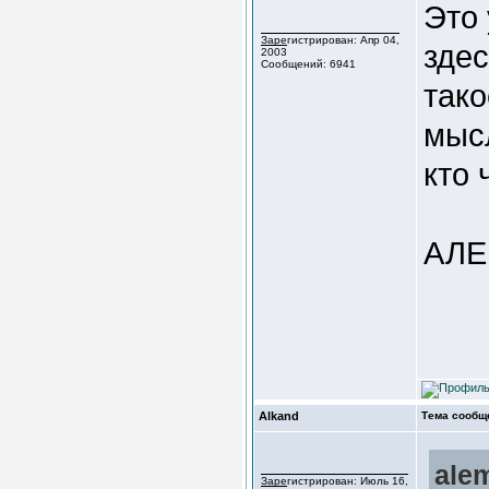
Это 
Зарегистрирован: Апр 04,
здес
2003
Сообщений: 6941
тако
мыс
кто 
АЛ
Alkand
Тема сообщ
ale
Зарегистрирован: Июль 16,