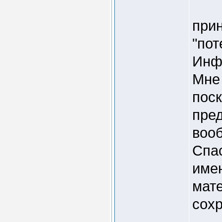
при
"пот
Инф
Мне 
пос
пред
вооб
Спас
имен
мате
сохр