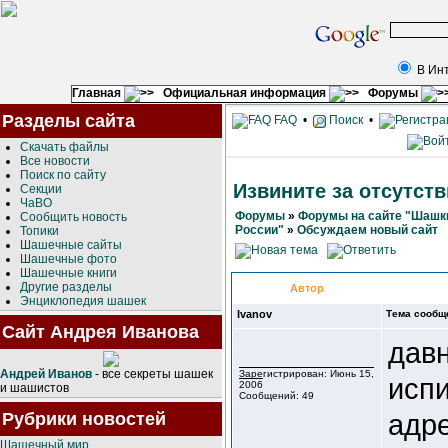
В Ин
Главная
Официальная информация
Форумы
Разделы сайта
FAQ
•
Поиск
•
Скачать файлы
Все новости
Поиск по сайту
Извините за отсутств
Секции
ЧаВО
Форумы
»
Форумы на сайте "Шашк
Сообщить новость
России"
»
Обсуждаем новый сайт
Топики
Шашечные сайты
Шашечные фото
Шашечные книги
Другие разделы
Автор
Энциклопедия шашек
Ivanov
Тема сообщ
Сайт Андрея Иванова
давн
Андрей Иванов
- все секреты шашек
Зарегистрирован: Июнь 15,
испи
2006
и шашистов
Сообщений: 49
адре
Рубрики новостей
Шашечный мир