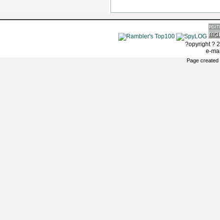
?opyright ? 2
e-ma
Page created