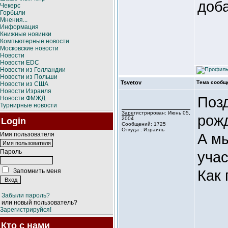
доба
Чекерс
Горбыли
Мнения...
Информация
Книжные новинки
Компьютерные новости
Московские новости
Новости
Новости EDC
Новости из Голландии
Новости из Польши
Tsvetov
Тема сообщ
Новости из США
Новости Израиля
Позд
Новости ФМЖД
Турнирные новости
Зарегистрирован: Июнь 05,
рожд
2004
Login
Сообщений: 1725
Откуда : Израиль
А м
Имя пользователя
Пароль
учас
Как 
Запомнить меня
Забыли пароль?
или новый пользователь?
Зарегистрируйся!
Кто с нами