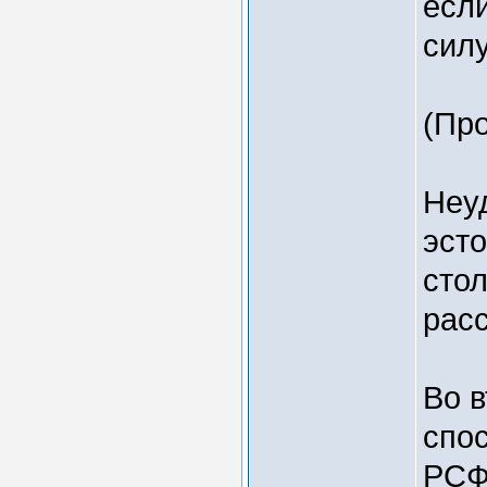
есл
силу
(Пр
Неу
эсто
стол
расс
Во в
спо
РСФ