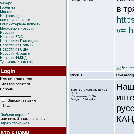
Откуда : Москва
Чекерс
в тр
Горбыли
Мнения...
Информация
http
Книжные новинки
Компьютерные новости
v=t
Московские новости
Новости
Новости EDC
Новости из Голландии
Новости из Польши
Новости из США
Новости Израиля
Новости ФМЖД
Турнирные новости
Login
stv2103
Тема сообщ
Имя пользователя
Наш
Пароль
Зарегистрирован: Дек 01,
2010
инт
Сообщений: 3762
Откуда : Vologda
Запомнить меня
рус
Забыли пароль?
КАН
или новый пользователь?
Зарегистрируйся!
Кто с нами