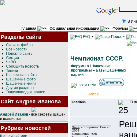
В Ин
Главная
Официальная информация
Форумы
Разделы сайта
FAQ
•
Поиск
•
Скачать файлы
Все новости
Поиск по сайту
Чемпионат СССР.
Секции
ЧаВО
Форумы
»
Шашечные
Сообщить новость
программы
»
Базы шашечных
Топики
партий
Шашечные сайты
Шашечные фото
Шашечные книги
Другие разделы
Энциклопедия шашек
Автор
Сайт Андрея Иванова
kozel64a
Тем
Андрей Иванов
- все секреты шашек
и шашистов
Реши
Рубрики новостей
Зарегистрирован: Сен 26,
2008
наш
Сообщений: 626
Шашечный мир