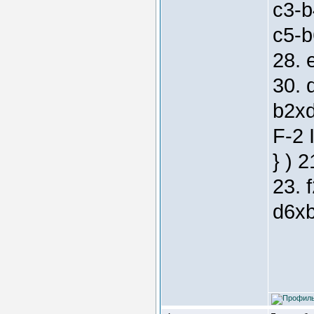
c3-b
c5-b
28. 
30. 
b2xd
F-2 
} ) 
23. 
d6xb