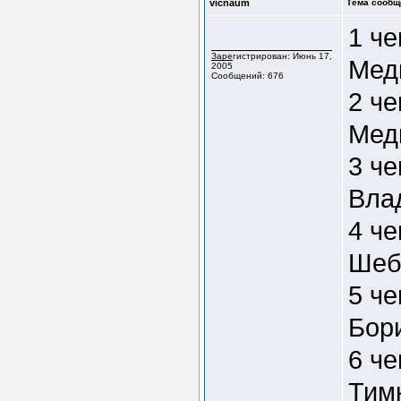
vicnaum
Тема сообщ
1 ч
Зарегистрирован: Июнь 17,
Мед
2005
Сообщений: 676
2 ч
Мед
3 ч
Вла
4 ч
Шеб
5 ч
Бор
6 че
Тим