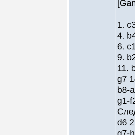
[Gam
1. c
4. b
6. c
9. b
11. 
g7 1
b8-a
g1-f
След
d6 2
g7-h