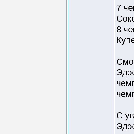
7 ч
Сок
8 ч
Куп
Смо
Эдэо
чемп
чем
С у
Эдэ