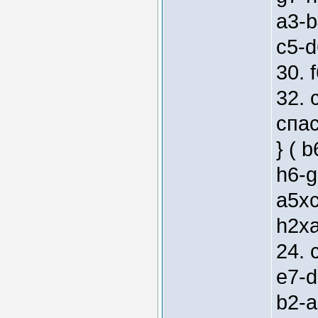
a3-b
c5-d
30. 
32. 
спас
} ( 
h6-g
a5xc
h2xa
24. 
e7-d
b2-a