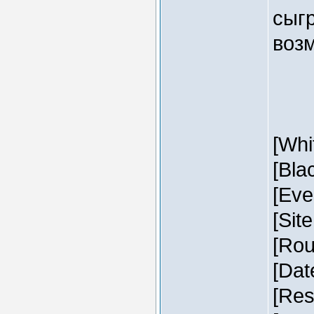
сыг
воз
[Whi
[Bla
[Eve
[Sit
[Rou
[Dat
[Res