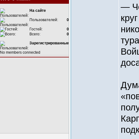
— Ч
На сайте
круг
Пользователей:
0
нико
Гостей:
0
Всего:
0
тура
Зарегистрированные
Войц
No members connected
дос
Дум
«пов
пол
Карп
подк