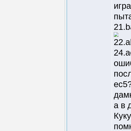
игра
пыта
21.b
22.a
24.a
ошиб
посл
ec5?
дам
а в 
Куку
пом