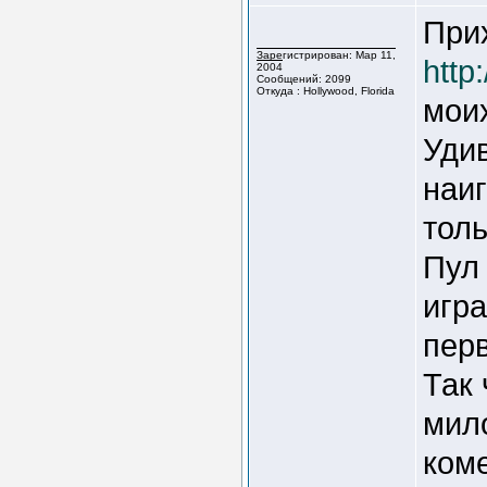
Прих
Зарегистрирован: Мар 11,
http
2004
Сообщений: 2099
Откуда : Hollywood, Florida
моих
Уди
наиг
толь
Пул 
игра
перв
Так 
мило
коме