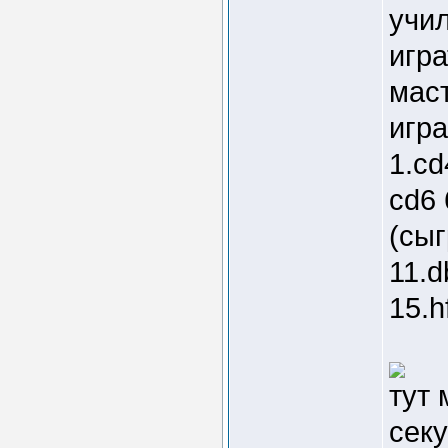
учил
игра
маст
игр
1.cd
cd6 
(сыг
11.d
15.h
тут
секу