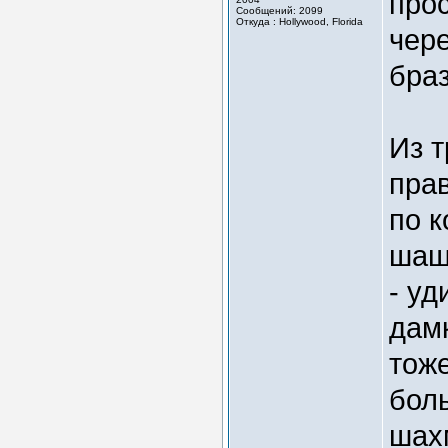
прос
Сообщений: 2099
Откуда : Hollywood, Florida
чере
браз
Из т
прав
по к
шаш
- у
дам
тоже
боль
шах