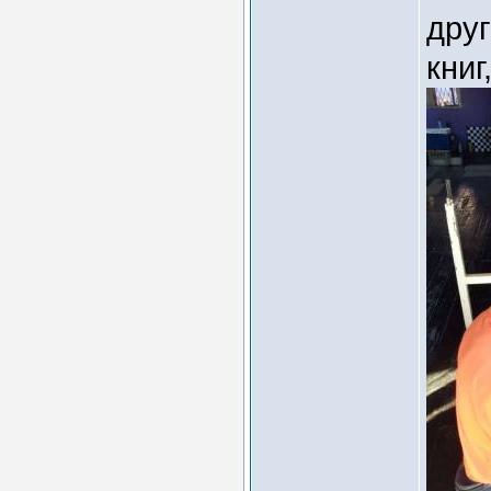
друг
книг