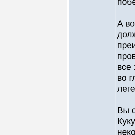
поб
А во
долж
пре
пров
все 
во г
лег
Вы с
Куку
нек