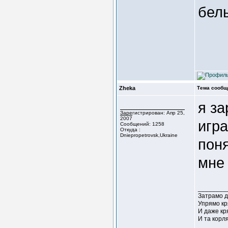
бел
Zheka
Тема сообщ
я за
Зарегистрирован: Апр 25,
2007
игра
Сообщений: 1258
Откуда :
Dniepropetrovsk,Ukraine
пон
мне 
________
Затрамо д
Упрямо кр
И даже кр
И та корл