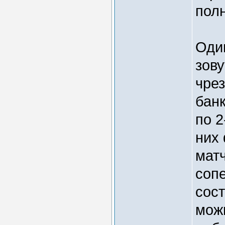
пол
Один
зову
чре
банк
по 2
них
мат
сопе
сост
можн