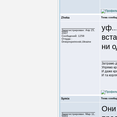
Zheka
Тема сообщ
уф..
Зарегистрирован: Апр 25,
2007
вста
Сообщений: 1258
Откуда :
Dniepropetrovsk,Ukraine
ни о
________
Затрамо д
Упрямо кр
И даже кр
И та корл
Symix
Тема сообщ
Они 
Зарегистрирован: Мар 11,
2004