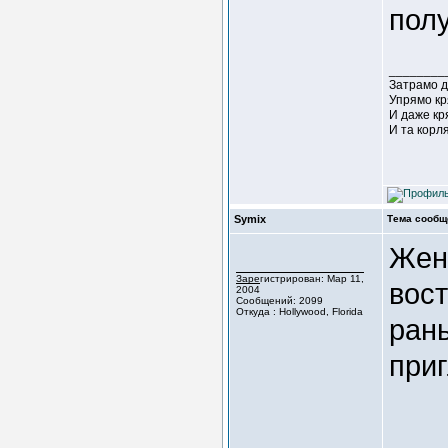
полу
________
Затрамо д
Упрямо кр
И даже кр
И та корл
Symix
Тема сообщ
Женя
Зарегистрирован: Мар 11,
вост
2004
Сообщений: 2099
Откуда : Hollywood, Florida
рань
при