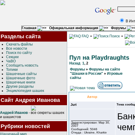
В Ин
Главная
Официальная информация
Форумы
Разделы сайта
FAQ
•
Поиск
•
Скачать файлы
Все новости
Поиск по сайту
Пул на Playdraughts
Секции
ЧаВО
Назад
1
,
2
Сообщить новость
Форумы
»
Форумы на сайте
Топики
"Шашки в России"
»
Игровые
Шашечные сайты
сайты
Шашечные фото
Шашечные книги
Другие разделы
Энциклопедия шашек
Автор
Сайт Андрея Иванова
Juri
Тема сообщ
Андрей Иванов
- все секреты шашек
Банк
и шашистов
Зарегистрирован: Мар 30,
чем
Рубрики новостей
2007
Сообщений: 5046
Откуда : Ukraine, Kharkiv
Шашечный мир