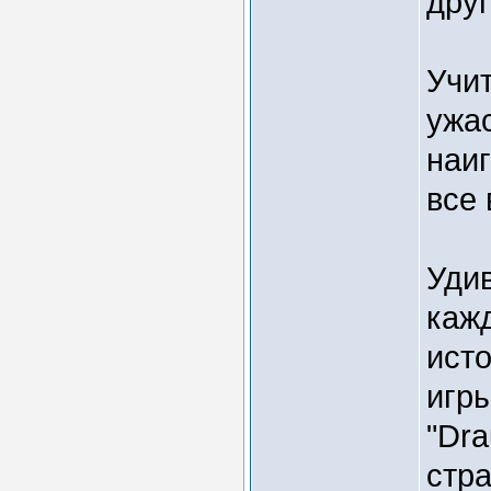
друг
Учит
ужа
наиг
все 
Удив
кажд
ист
игры
"Dra
стра