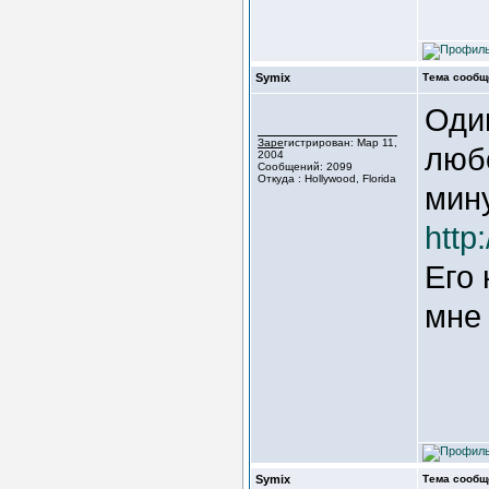
Symix
Тема сообщ
Оди
Зарегистрирован: Мар 11,
любо
2004
Сообщений: 2099
Откуда : Hollywood, Florida
мину
http
Его 
мне 
Symix
Тема сообщ