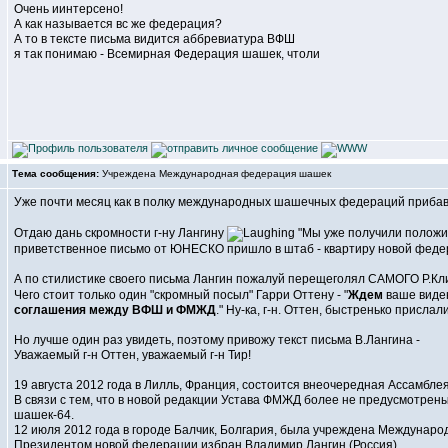
Очень иинтерсено!
А как называется вс же федерация?
А то в тексте письма видится аббревиатура ВФШ
я так понимаю - Всемирная Федерация шашек, чтоли
Тема сообщения:
Учреждена Международная федерация шашек
Уже почти месяц как в полку международных шашечных федераций прибавле
Отдаю дань скромности г-ну Лангину
"Мы уже получили положи
приветственное письмо от ЮНЕСКО пришло в штаб - квартиру новой феде
А по стилистике своего письма Лангин пожалуй перещеголял САМОГО Р.Кли
Чего стоит только один "скромный посыл" Гарри Оттену - "
Ждем
ваше виден
соглашения между ВФШ и ФМЖД
." Ну-ка, г-н. Оттен, быстренько прислал
Но лучше один раз увидеть, поэтому привожу текст письма В.Лангина -
Уважаемый г-н Оттен, уважаемый г-н Тир!
19 августа 2012 года в Лилль, Франция, состоится внеочередная Ассамбл
В связи с тем, что в новой редакции Устава ФМЖД более не предусмотрен
шашек-64.
12 июля 2012 года в городе Балчик, Болгария, была учреждена Междуна
Президентом новой федерации избран Владимир Лангин (Россия).