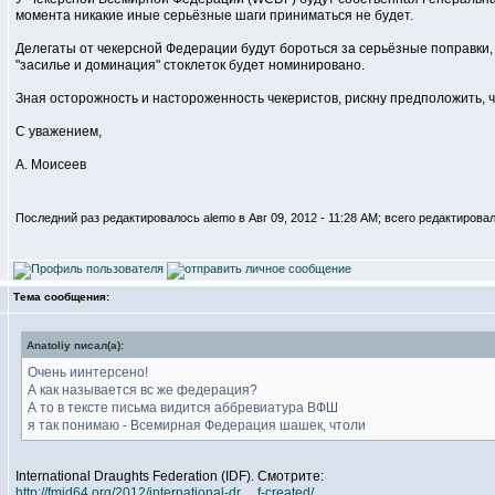
момента никакие иные серьёзные шаги приниматься не будет.
Делегаты от чекерсной Федерации будут бороться за серьёзные поправки, 
"засилье и доминация" стоклеток будет номинировано.
Зная осторожность и настороженность чекеристов, рискну предположить, 
С уважением,
А. Моисеев
Последний раз редактировалось alemo в Авг 09, 2012 - 11:28 AM; всего редактировал
Тема сообщения:
Anatoliy писал(а):
Очень иинтерсено!
А как называется вс же федерация?
А то в тексте письма видится аббревиатура ВФШ
я так понимаю - Всемирная Федерация шашек, чтоли
International Draughts Federation (IDF). Смотрите:
http://fmjd64.org/2012/international-dr ... f-created/