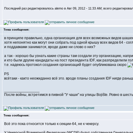
Последний раз редактировалось alemo в Авг 09, 2012 - 11:33 AM; всего редактировал
Тема сообщения:
в принципе правильно, одна организация для всех возможных видов шашек
хотя непонятно как могут они собрать под одной крышу всех видов 64 - сог
и поддавками заниматся, вроде даже ни слово о них?
а так - хорошо бы узнать какие страны там создали эту организацию, нап
и кто были другие кандидаты на пост президента IDF, как разпределили 
т.е. надеюсь протокол создания организаций будет опубликована скоро
PS
всётаки - както неожиданно всё это. вроде планы создания IDF нигде ран
_________________
После войны, встретимся в пивной "У чаши" на улицы Bojište. Ровно в шест
Тема сообщения:
Всё это пока относится только к секции-64, не к чекерсу.
У Чекерсной Всемирной Федерации (WCDF) будут собственная Генеральная