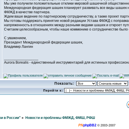
Мы уже получили положительные отклики мировой шашечной общественно
Международная федерация шашек планирует развивать все виды шашек на
ФМЖД в качестве партнера.
Ждем ваше видение по партнерскому сотрудничеству, а также проект пар
Мы готовы поддержать принятие новой редакции Устава ФМЖД с поправками
напряженность в отношениях между разными видами шашек и откроет путь
Считаем целесообразным, чтобы наше коммюнике о сотрудничестве было 
С уважением,
Президент Международной федерации шашек,
Владимир Лангин
_________________
Aurora Borealis - единственный инструментарий для истинных профессио
Показать:
Перейти к:
и в России"
»
Новости и проблемы ФМЖД, ФМШ, РФШ
PN
phpBB2
© 2003-2007