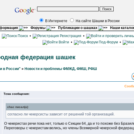
В Интернете
На сайте Шашки в России
нформация
Форумы
Публикации о шашках
Наши катало
•
Поиск
•
Регистрация
•
Войти
•
Под-Форум
•
родная федерация шашек
и в России"
»
Новости и проблемы ФМЖД, ФМШ, РФШ
Сооб
Тема сообщения:
chac писал(а):
согласно ли чекерсисты зависит от решений той организаций.
О чекеристах речи пока нет, только о Секции 64, да и то похоже без Браз
Переговоры с чекеристам велись, но члены Всемирной чекерсной федераци