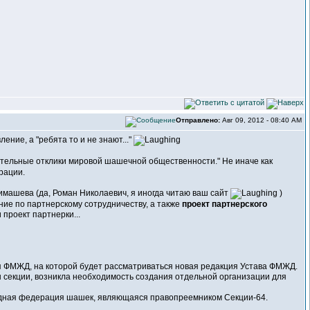
Отправлено:
Авг 09, 2012 - 08:40 AM
ние, а "ребята то и не знают..."
тельные отклики мировой шашечной общественности." Не иначе как
рации.
машева (да, Роман Николаевич, я иногда читаю ваш сайт
)
ие по партнерскому сотрудничеству, а также
проект партнерского
и проект партнерки...
ея ФМЖД, на которой будет рассматриваться новая редакция Устава ФМЖД.
ы секции, возникла необходимость создания отдельной организации для
родная федерация шашек, являющаяся правопреемником Секции-64.