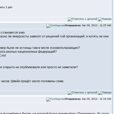
ось 1 раз
Отправлено:
Авг 09, 2012 - 11:25 AM
 становится узко.
ласно ли чекерсисты зависит от решений той организаций. и хотять ли они
ример были ли эстонцы там в числе основополагающих?
голоса разных националных федераций?
ьше открыто не опубликовали или просто не заметили?
ь часов. Швейк придёт около половины семи.
Отправлено:
Авг 09, 2012 - 11:16 AM
 Ассамблея в Лилле, на которой будут перевыборы Президента. До этого