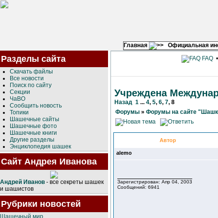
Главная
Официальная и
Разделы сайта
FAQ
Скачать файлы
Все новости
Поиск по сайту
Учреждена Междуна
Секции
ЧаВО
Назад
1
...
4
,
5
,
6
,
7
,
8
Сообщить новость
Форумы
»
Форумы на сайте "Шашк
Топики
Шашечные сайты
Шашечные фото
Шашечные книги
Другие разделы
Автор
Энциклопедия шашек
alemo
Сайт Андрея Иванова
Андрей Иванов
- все секреты шашек
Зарегистрирован: Апр 04, 2003
Сообщений: 6941
и шашистов
Рубрики новостей
Шашечный мир