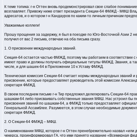
К теме топика: г-н Оттен вновь продемонстрировал свое слабое понимание
возглавляет. Привожу ниже ответ президента Секции-64 ФМЖД - МФШ Влад
адресатов, и о котором г-н Кандауров по каким-то личным причинам предп
Уважаемые коллеги!
Прошу прощения за задержку, я был в поездке по Юго-Восточной Азии 2 не
получил от вас 2 письма, отвечаю на оба письма сразу.
1. О присвоении международных званий.
Секция-64 остается частью ФМЖД, поэтому мы работаем в соответствии с
имеют право и должны получать официальные титулы ФМЖД. Звания, а та
числе, и для шашек-64 в Приложении 10 к Уставу ФМЖД.
Техническая комиссия Секции-64 считает нормы международных званий и 
присвоение, которые предоставляет руководитель этой комиссии Александ
секретаря ФМЖД.
В своем последнем письме г-н Тир предложил делегировать Секции-64 пр
шашкам-64 либо присваивать собственные звания МФШ. Нас устроил бы п
присвоения званий по шашкам-64, а ФМЖД только предоставляет официа
Генеральной Ассамблее. Разумеется, в этом случае необходимые докумен
секретаря ФМЖД.
2. О Секции-64 ФМЖД – МФШ.
О наименовании МФШ, которое г-н Оттен пренебрежительно назвал «или да
чекерса, проинформировал ГА, что ими принято название «Всемирная феде