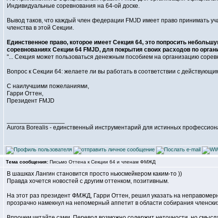
Индивидуальные соревнования на 64-ой доске.
Вывод таков, что каждый член федерации FMJD имеет право принимать уч
членства в этой Секции.
Единственное право, которое имеет Секция 64, это попросить небольшу
соревнованиях Секции 64 FMJD, для покрытия своих расходов по органи
"... Секция может пользоваться денежным пособием на организацию сорев
Вопрос к Секции 64: желаете ли вы работать в соответствии с действующ
С наилучшими пожеланиями,
Гарри Оттен,
Президент FMJD
_________________
Aurora Borealis - единственный инструментарий для истинных профессио
Тема сообщения:
Письмо Оттена к Секции 64 и членам ФМЖД
В шашках Лангин становится просто ньюсмейкером каким-то ))
Правда хочется новостей с другим оттенком, позитивным.
На этот раз президент ФМЖД, Гарри Оттен, решил указать на неправомер
прозрачно намекнул на непомерный аппетит в области собирания членских
Впрочем читайте сами. Перевод возможно содержит неточности, но смысла