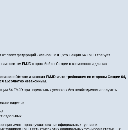
 от своих федераций - членов FMJD, что Секция 64 FMJD требует
ьным советом FMJD с просьбой от Секции о возможности для так
бования в Уставе и законах FMJD и что требования со стороны Секции 64,
ется абсолютно незаконным.
кции 64 FMJD при нормальных условиях без необходимости получать
можно видеть в
ий.
еет отдельных
едерация имеет право участвовать в официальных турнирах.
 турниров FMJD есть список этих официальных турниров в статье 1.3: