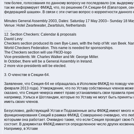
тем более, голосования по данному вопросу не последовало (см. выдержку
так же информирует ФМЖД, что, по решению ГА Секции-64 (Евпатория, сен
федерацией шашек». В связи с эти считаю вопрос о корректности данного
Minutes General Assembly 2003, Dates: Saturday 17 May 2003– Sunday 18 Ma
Venue: Hotel Zwartewater, Zwartsluis, Netherlands
…….
12. Section Checkers: Calendar & proposals
David Levy:
Checkers section produced its own Bye-Laws, with the help of Mr. van Beek. Na
World Checkers Federation. This name is needed for sponsorships.
The Checkers section will use FMJD-logo
Vice-presidents: Mr. Charles Walker and Mr. George Miller.
In October, there will be a General Assembly in Ireland.
2 more vice-presidents will be elected.
3. О членстве в Секции-64.
Заявление, что Секция-64 не обращалась в Исполком ФМЖД по поводу член
февраля 2013 года). Утверждение, что по Уставу собственных членов може
сказано, что Секция чекерса имеет право устанавливать свои правила прие
например, Уэльса и Шотландии, которые по Уставу не могут быть приняты в
иметь своих членов.
Безусловно, действующий Устав и Подзаконные акты ФМЖД имеют много н
функционирования Секций в рамках ФМЖД. Совершенно очевидно, что любая 
которыми она работает. Очевидно также, что если Секция проводит свою 
состоит. В документах ФМЖД имеется определенное число других косвенны
Например, в Уставе