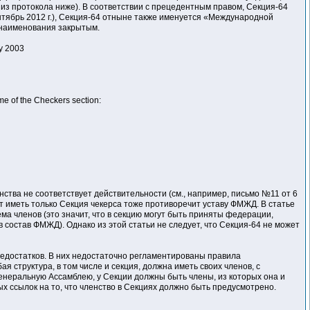
 из протокола ниже). В соответствии с прецедентным правом, Секция-64
тябрь 2012 г.), Секция-64 отныне также именуется «Международной
 наименования закрытым.
y 2003
me of the Checkers section:
ства не соответствует действительности (см., например, письмо №11 от 6
т иметь только Секция чекерса тоже противоречит уставу ФМЖД. В статье
ма членов (это значит, что в секцию могут быть приняты федерации,
 состав ФМЖД). Однако из этой статьи не следует, что Секция-64 не может
едостатков. В них недостаточно регламентированы правила
структура, в том числе и секция, должна иметь своих членов, с
Генеральную Ассамблею, у Секции должны быть члены, из которых она и
х ссылок на то, что членство в Секциях должно быть предусмотрено.