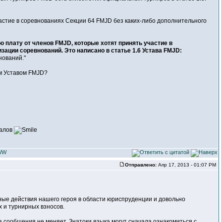
астие в соревнованиях Секции 64 FMJD без каких-либо дополнительного
ю плату от членов FMJD, которые хотят принять участие в
зации соревнований. Это написано в статье 1.6 Устава FMJD:
нований."
им Уставом FMJD?
налов
Отправлено:
Апр 17, 2013 - 01:07 PM
ные действия нашего героя в области юриспруденции и довольно
 и турнирных взносов.
 сообщения не меняет. Знатоки языка могут сначала ознакомиться с