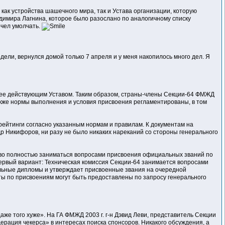
 как устройства шашечного мира, так и Устава организации, которую
имира Лагнина, которое было разослано по аналогичному списку
очел умолчать.
дели, вернулся домой только 7 апреля и у меня накопилось много дел. Я
 ее действующим Уставом. Таким образом, страны-члены Секции-64 ФМЖД
кже нормы выполнения и условия присвоения регламентированы, в том
рейтинги согласно указанным нормам и правилам. К документам на
р Никифоров, ни разу не было никаких нареканий со стороны генерального
аво полностью заниматься вопросами присвоения официальных званий по
ервый вариант: Техническая комиссия Секции-64 занимается вопросами
льные дипломы и утверждает присвоенные звания на очередной
ты по присвоениям могут быть предоставлены по запросу генерального
же того хуже». На ГА ФМЖД 2003 г. г-н Дэвид Леви, представитель Секции
рация чекерса» в интересах поиска спонсоров. Никакого обсуждения, а