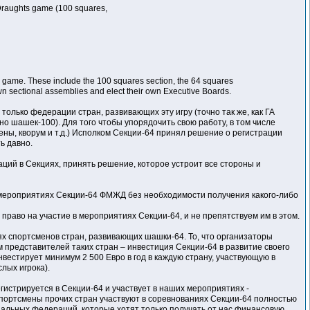
 Draughts game (100 squares,
he game. These include the 100 squares section, the 64 squares
wn sectional assemblies and elect their own Executive Boards.
олько федерации стран, развивающих эту игру (точно так же, как ГА
 шашек-100). Для того чтобы упорядочить свою работу, в том числе
ены, кворум и т.д.) Исполком Секции-64 принял решение о регистрации
ь давно.
ций в Секциях, принять решение, которое устроит все стороны и
 мероприятиях Секции-64 ФМЖД без необходимости получения какого-либо
право на участие в мероприятиях Секции-64, и не препятствуем им в этом.
х спортсменов стран, развивающих шашки-64. То, что организаторы
 представителей таких стран – инвестиция Секции-64 в развитие своего
вестирует минимум 2 500 Евро в год в каждую страну, участвующую в
лых игрока).
гистрируется в Секции-64 и участвует в наших мероприятиях -
Спортсмены прочих стран участвуют в соревнованиях Секции-64 полностью
нальных федераций, которые хотят только получать от нас финансовую