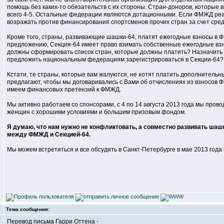
помощь без каких-то обязательств с их стороны. Стран-доноров, которые в
всего 4-5. Остальные федерации являются дотационными. Если ФМЖД реал
возражать против финансирования спортсменов прочих стран за счет сре
Кроме того, страны, развивающие шашки-64, платят ежегодные взносы в Ф
предложению, Секция-64 имеет право взимать собственные ежегодные взн
должны сформировать список стран, которые должны платить? Назначить 
предложить национальным федерациям зарегистрироваться в Секции-64?
Кстати, те страны, которые вам жалуются, не хотят платить дополнительн
предлагают, чтобы мы договаривались с Вами об отчислениях из взносов 
имеем финансовых претензий к ФМЖД.
Мы активно работаем со спонсорами, с 4 по 14 августа 2013 года мы про
женщин с хорошими условиями и большим призовым фондом.
Я думаю, что нам нужно не конфликтовать, а совместно развивать ша
между ФМЖД и Секцией-64.
Мы можем встретиться и все обсудить в Санкт-Петербурге в мае 2013 года
Тема сообщения:
Перевод письма Гарри Оттена -