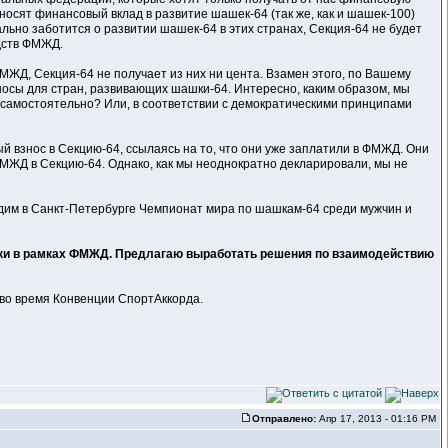
носят финансовый вклад в развитие шашек-64 (так же, как и шашек-100)
ьно заботится о развитии шашек-64 в этих странах, Секция-64 не будет
дств ФМЖД.
МЖД, Секция-64 не получает из них ни цента. Взамен этого, по Вашему
осы для стран, развивающих шашки-64. Интересно, каким образом, мы
самостоятельно? Или, в соответствии с демократическими принципами
ый взнос в Секцию-64, ссылаясь на то, что они уже заплатили в ФМЖД. Они
ФМЖД в Секцию-64. Однако, как мы неоднократно декларировали, мы не
водим в Санкт-Петербурге Чемпионат мира по шашкам-64 среди мужчин и
шки в рамках ФМЖД. Предлагаю выработать решения по взаимодействию
 во время Конвенции СпортАккорда.
Отправлено:
Апр 17, 2013 - 01:16 PM