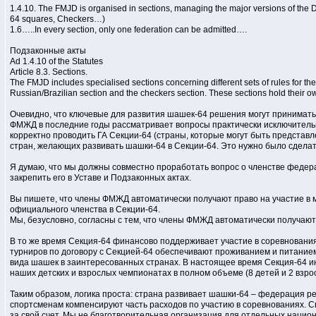
1.4.10. The FMJD is organised in sections, managing the major versions of the
64 squares, Checkers…)
1.6…..In every section, only one federation can be admitted….
Подзаконные акты
Ad 1.4.10 of the Statutes
Article 8.3. Sections.
The FMJD includes specialised sections concerning different sets of rules for t
Russian/Brazilian section and the checkers section. These sections hold their o
Очевидно, что ключевые для развития шашек-64 решения могут принимать т
ФМЖД в последние годы рассматривает вопросы практически исключительно
корректно проводить ГА Секции-64 (страны, которые могут быть представл
стран, желающих развивать шашки-64 в Секции-64. Это нужно было сделат
Я думаю, что мы должны совместно проработать вопрос о членстве федера
закрепить его в Уставе и Подзаконных актах.
Вы пишете, что члены ФМЖД автоматически получают право на участие в
официального членства в Секции-64.
Мы, безусловно, согласны с тем, что члены ФМЖД автоматически получают 
В то же время Секция-64 финансово поддерживает участие в соревнования
турниров по договору с Секцией-64 обеспечивают проживанием и питанием
вида шашек в заинтересованных странах. В настоящее время Секция-64 ин
наших детских и взрослых чемпионатах в полном объеме (8 детей и 2 взрос
Таким образом, логика проста: страна развивает шашки-64 – федерация ре
спортсменам компенсируют часть расходов по участию в соревнованиях. 
за свой счет. Мы не благотворительная организация для отдельных нацио