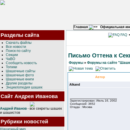
Главная
Официальная и
Разделы сайта
FAQ
Скачать файлы
Все новости
Поиск по сайту
Письмо Оттена к Се
Секции
ЧаВО
Форумы
»
Форумы на сайте "Шашк
Сообщить новость
Топики
Шашечные сайты
Шашечные фото
Автор
Шашечные книги
Другие разделы
Alkand
Энциклопедия шашек
Сайт Андрея Иванова
Зарегистрирован: Июль 16, 2002
Сообщений: 3652
Откуда : Москва
Андрей Иванов
- все секреты шашек
и шашистов
Рубрики новостей
Шашечный мир