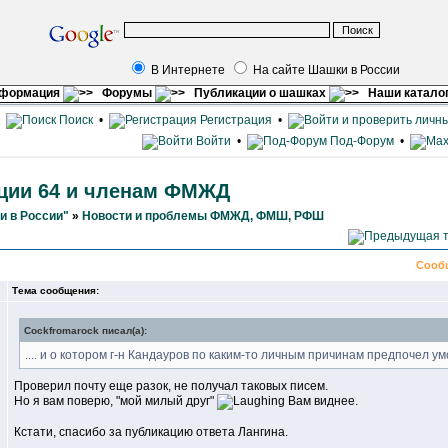
В Интернете
На сайте Шашки в России
нформация
Форумы
Публикации о шашках
Наши катало
•
Поиск
•
Регистрация
•
Войти
•
Под-Форум
•
кции 64 и членам ФМЖД
и в России"
»
Новости и проблемы ФМЖД, ФМШ, РФШ
Сооб
Тема сообщения:
Cockfromarock писал(а):
.... и о котором г-н Кандауров по каким-то личным причинам предпочел у
Проверил почту еще разок, не получал таковых писем.
Но я вам поверю, "мой милый друг"
Вам виднее.
Кстати, спасибо за публикацию ответа Лангина.