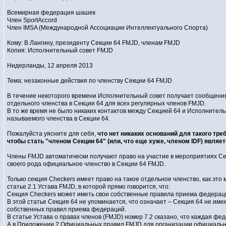
Всемирная федерация шашек
Член SportAccord
Член IMSA (Международной Ассоциации Интеллектуального Спорта)
Кому: В.Лангину, президенту Секции 64 FMJD, членам FMJD
Копия: Исполнительный совет FMJD
Нидерланды, 12 апреля 2013
Тема: незаконные действия по членству Секции 64 FMJD
В течение некоторого времени Исполнительный совет получает сообщения
отдельного членства в Секции 64 для всех регулярных членов FMJD.
В то же время не было никаких контактов между Секцией 64 и Исполнител
называемого членства в Секции 64.
Пожалуйста уясните для себя,
что нет никаких оснований для такого тре
чтобы стать "членом Секции 64" (или, что еще хуже, членом IDF) явля
Члены FMJD автоматически получают право на участие в мероприятиях Се
своего рода официальное членство в Секции 64 FMJD.
Только секция Checkers имеет право на такое отдельное членство, как это 
статье 2.1 Устава FMJD, в которой прямо говорится, что:
Секция Checkers может иметь свои собственные правила приема федерац
В этой статье Секция 64 не упоминается, что означает – Секция 64 не им
собственных правил приема федераций.
В статье Устава о правах членов (FMJD) номер 7.2 сказано, что каждая ф
А в Приложении 2 Официальных правил FMJD для организации официальных