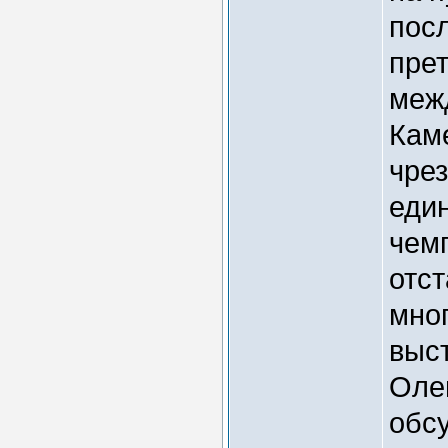
посл
пре
меж
Кам
чрез
един
чем
отст
мно
выс
Оле
обсу