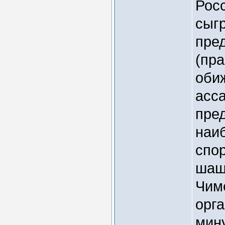
Росс
сыгр
пре
(пр
обиж
асс
пре
наиб
спо
шаш
Чим
орга
мин