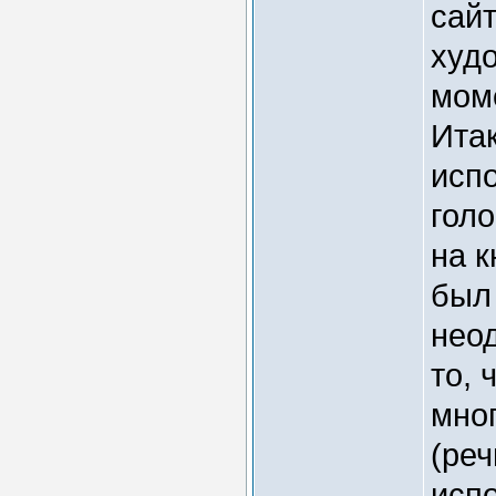
сай
худ
мом
Итак
испо
голо
на к
был 
нео
то, 
мно
(реч
исп