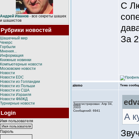
С Л
сопе
Андрей Иванов
- все секреты шашек
и шашистов
дав
Рубрики новостей
За 2
Шашечный мир
Чекерс
Горбыли
Мнения...
Информация
Книжные новинки
Компьютерные новости
Московские новости
Новости
Новости EDC
Новости из Голландии
alemo
Тема сообщ
Новости из Польши
Новости из США
Новости Израиля
Новости ФМЖД
edv
Турнирные новости
Зарегистрирован: Апр 04,
2003
Сообщений: 6941
Login
А к
Имя пользователя
Звуч
Пароль