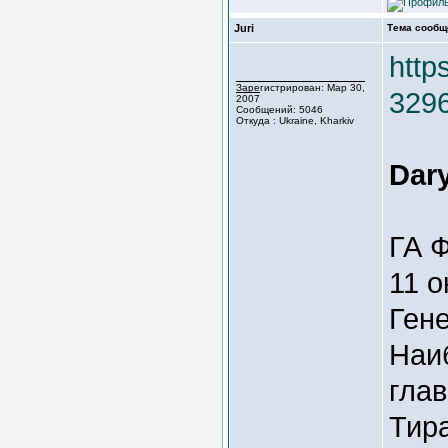
Juri
Тема сообщ
http
Зарегистрирован: Мар 30,
329
2007
Сообщений: 5046
Откуда : Ukraine, Kharkiv
Dar
ГА 
11 о
Ген
Наи
гла
Тира