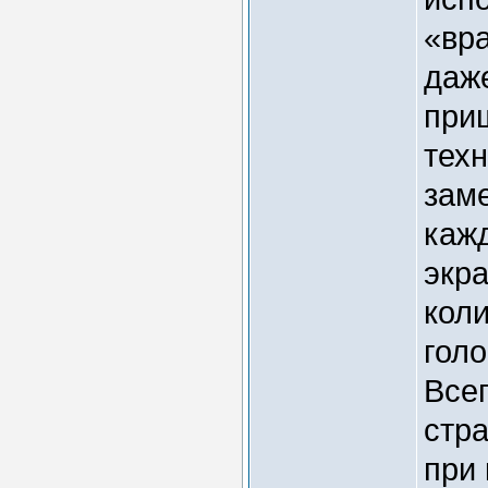
«вра
даж
приш
техн
заме
кажд
экра
кол
гол
Все
стра
при 