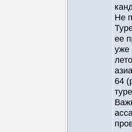
кан
Не 
Тур
ее 
уже 
лето
азиа
64 (
туре
Важ
асс
пров