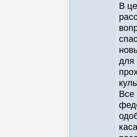
В ц
рас
воп
спа
новы
для
про
кул
Все
фед
одо
кас