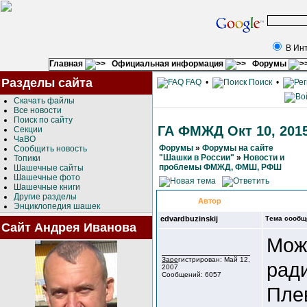
В Ин
Главная
Официальная информация
Форумы
Разделы сайта
FAQ
•
Поиск
•
Скачать файлы
Все новости
Поиск по сайту
ГА ФМЖД Окт 10, 201
Секции
ЧаВО
Форумы
»
Форумы на сайте
Сообщить новость
"Шашки в России"
»
Новости и
Топики
проблемы ФМЖД, ФМШ, РФШ
Шашечные сайты
Шашечные фото
Шашечные книги
Другие разделы
Автор
Энциклопедия шашек
edvardbuzinskij
Тема сообщ
Сайт Андрея Иванова
Можн
Зарегистрирован: Май 12,
ради
2007
Сообщений: 6057
Пле