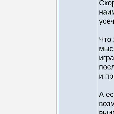
Ско
наи
усе
Что 
мыс
игра
посл
и п
А ес
возм
выиг