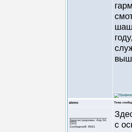
гарм
смот
шаш
году
слу
выш
alemo
Тема сообщ
Здес
Зарегистрирован: Апр 04,
с о
2003
Сообщений: 6941