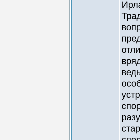
Ирл
Тра
воп
пре
отл
вряд
ведь
осо
уст
спор
раз
стар
спор