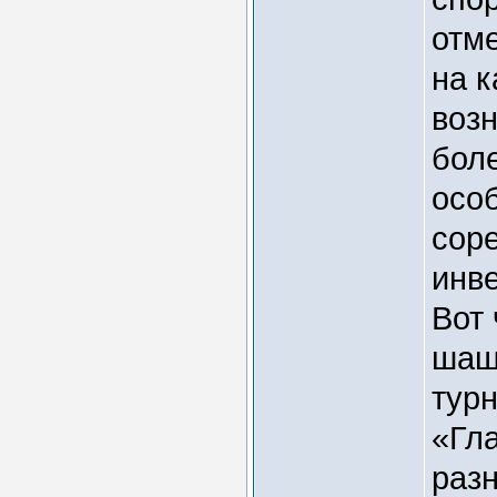
отм
на 
воз
бол
особ
соре
инв
Вот 
шаш
тур
«Гла
раз