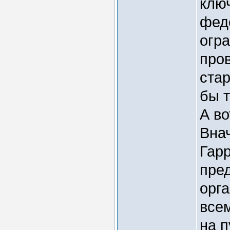
клю
фед
огра
про
стар
бы т
А в
Вна
Гар
пре
орга
все
на п