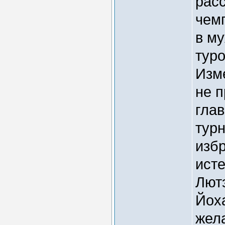
рас
чемп
в му
туро
Изм
не п
глав
тур
избр
ист
Лют
Йох
жел