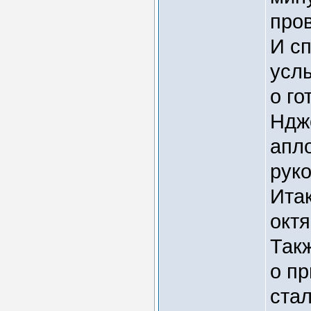
пров
И сп
усл
о го
Ндж
апл
рук
Итак
октя
Так
о п
ста