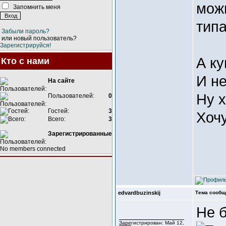
мож
Запомнить меня
типа 
Забыли пароль?
или новый пользователь?
Зарегистрируйся!
А ку
Кто с нами
И не
На сайте
Ну х
Пользователей:
0
Гостей:
3
Хочу
Всего:
3
Зарегистрированные
No members connected
edvardbuzinskij
Тема сообщ
Не б
Зарегистрирован: Май 12,