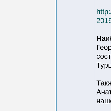
http
2015
Наи
Гео
сост
Турц
Такж
Ана
наш